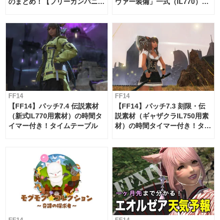
のまとめ！【フリーカンパニ
ヴァー装備」一式（IL770）の
ー・サブマリンボイジャー】
必要素材一覧
FF14
FF14
【FF14】パッチ7.4 伝説素材
【FF14】パッチ7.3 刻限・伝
（新式IL770用素材）の時間タ
説素材（ギャザクラIL750用素
イマー付き！タイムテーブル
材）の時間タイマー付き！タイ
ムテーブル