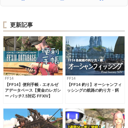
更新記事
FF14
FF14
【FF14】便利手帳 - エオルゼ
【FF14 釣り】オーシャンフィ
アデータベース【黄金のレガシ
ッシングの航路の釣り方・餌
ー パッチ7.5対応 FFXIV】