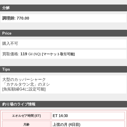
分解
調理師: 770.00
Price
購入不可
買取価格:
119
Gil (NQ)
[マーケット取引可能]
Tips
大型のカッパーシャーク
「カナルタウン北」のヌシ
[魚拓額縁G4に設定可能]
釣り場のライブ情報
ET 14:30
エオルゼア時間 [ET]
上弦の月 (4日目)
月齢