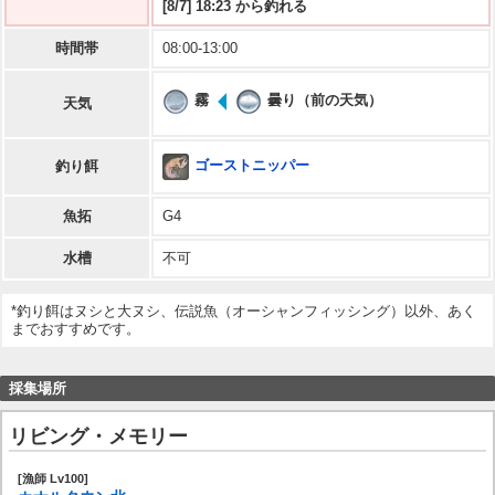
[8/7] 18:23 から釣れる
時間帯
08:00-13:00
霧
曇り（前の天気）
天気
ゴーストニッパー
釣り餌
魚拓
G4
水槽
不可
*釣り餌はヌシと大ヌシ、伝説魚（オーシャンフィッシング）以外、あく
までおすすめです。
採集場所
リビング・メモリー
[漁師 Lv100]