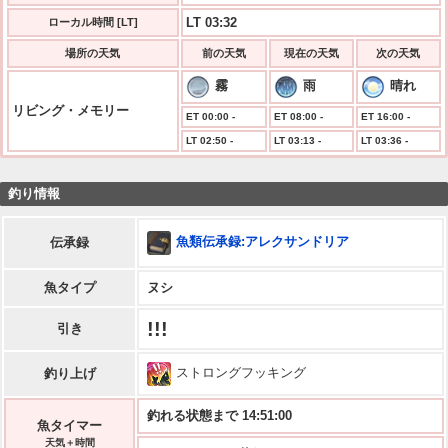
LT 03:32
ローカル時間 [LT]
場所の天気
前の天気
現在の天気
次の天気
霧
雨
晴れ
リビング・メモリー
ET 00:00 -
ET 08:00 -
ET 16:00 -
LT 02:50 -
LT 03:13 -
LT 03:36 -
釣り情報
魚類伝承録:アレクサンドリア
伝承録
魚タイプ
ヌシ
!!!
引き
ストロングフッキング
釣り上げ
釣れる状態まで 14:50:59
魚タイマー
天気＋時間