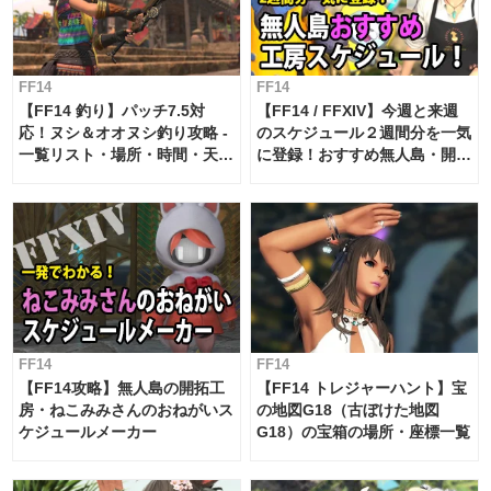
FF14
FF14
【FF14 釣り】パッチ7.5対
【FF14 / FFXIV】今週と来週
応！ヌシ＆オオヌシ釣り攻略 -
のスケジュール２週間分を一気
一覧リスト・場所・時間・天
に登録！おすすめ無人島・開拓
候・条件など まとめ
工房スケジュール【パッチ7.x
対応 / 毎週更新中】
FF14
FF14
【FF14攻略】無人島の開拓工
【FF14 トレジャーハント】宝
房・ねこみみさんのおねがいス
の地図G18（古ぼけた地図
ケジュールメーカー
G18）の宝箱の場所・座標一覧