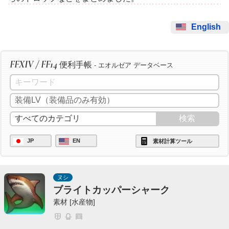
English
FFXIV / FF14
便利手帳
- エオルゼア データベース
JP
EN
素材計算ツール
ヌシ
ブライトカッパーシャーク
素材 [水産物]