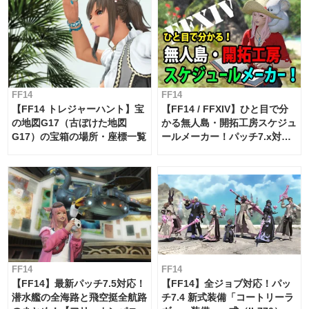
FF14
FF14
【FF14 トレジャーハント】宝
【FF14 / FFXIV】ひと目で分
の地図G17（古ぼけた地図
かる無人島・開拓工房スケジュ
G17）の宝箱の場所・座標一覧
ールメーカー！パッチ7.x対応
【島産品・貿易ツール】
FF14
FF14
【FF14】最新パッチ7.5対応！
【FF14】全ジョブ対応！パッ
潜水艦の全海路と飛空挺全航路
チ7.4 新式装備「コートリーラ