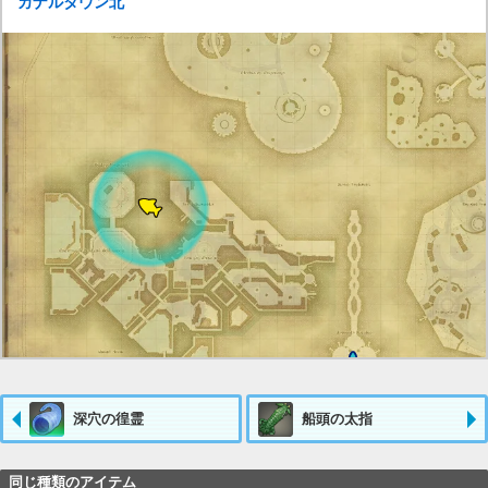
カナルタウン北
深穴の徨霊
船頭の太指
同じ種類のアイテム