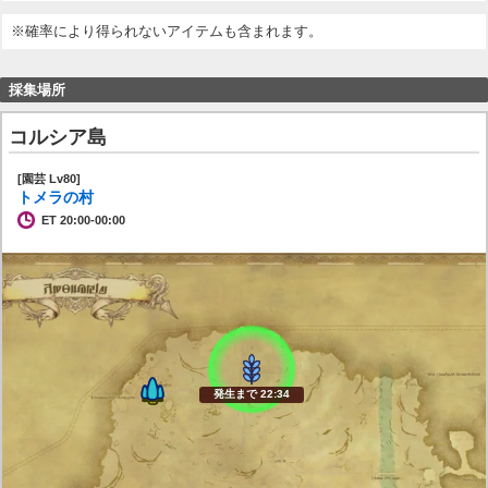
※確率により得られないアイテムも含まれます。
採集場所
コルシア島
[園芸 Lv80]
トメラの村
ET 20:00-00:00
発生まで 22:34