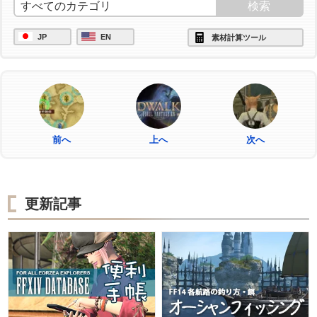
JP
EN
素材計算ツール
前へ
上へ
次へ
更新記事