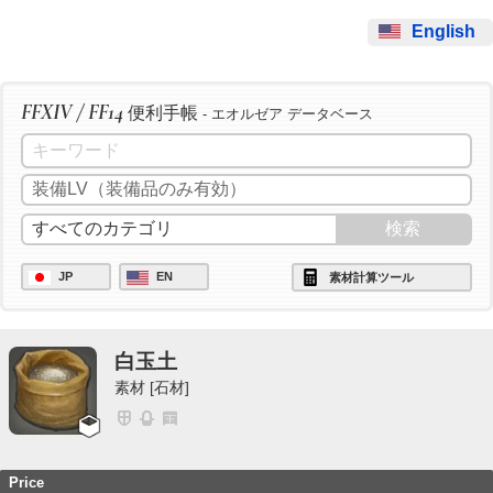
English
FFXIV / FF14
便利手帳
- エオルゼア データベース
JP
EN
素材計算ツール
白玉土
素材 [石材]
Price