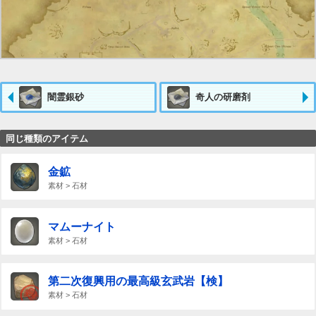
闇霊銀砂
奇人の研磨剤
同じ種類のアイテム
金鉱
素材 > 石材
マムーナイト
素材 > 石材
第二次復興用の最高級玄武岩【検】
素材 > 石材