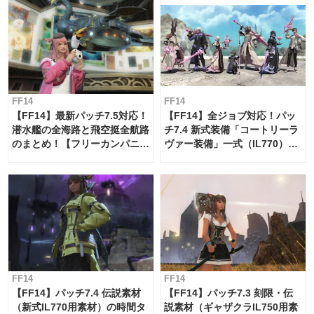
FF14
FF14
【FF14】最新パッチ7.5対応！
【FF14】全ジョブ対応！パッ
潜水艦の全海路と飛空挺全航路
チ7.4 新式装備「コートリーラ
のまとめ！【フリーカンパニ
ヴァー装備」一式（IL770）の
ー・サブマリンボイジャー】
必要素材一覧
FF14
FF14
【FF14】パッチ7.4 伝説素材
【FF14】パッチ7.3 刻限・伝
（新式IL770用素材）の時間タ
説素材（ギャザクラIL750用素