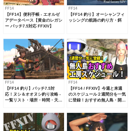
FF14
FF14
【FF14】便利手帳 - エオルゼ
【FF14 釣り】オーシャンフィ
アデータベース【黄金のレガシ
ッシングの航路の釣り方・餌
ー パッチ7.5対応 FFXIV】
FF14
FF14
【FF14 釣り】パッチ7.5対
【FF14 / FFXIV】今週と来週
応！ヌシ＆オオヌシ釣り攻略 -
のスケジュール２週間分を一気
一覧リスト・場所・時間・天
に登録！おすすめ無人島・開拓
候・条件など まとめ
工房スケジュール【パッチ7.x
対応 / 毎週更新中】