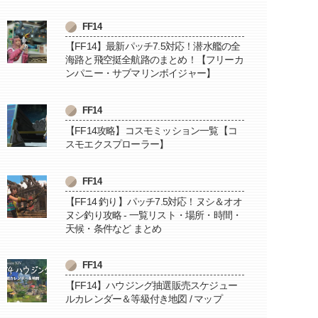
FF14
【FF14】最新パッチ7.5対応！潜水艦の全
海路と飛空挺全航路のまとめ！【フリーカ
ンパニー・サブマリンボイジャー】
FF14
【FF14攻略】コスモミッション一覧【コ
スモエクスプローラー】
FF14
【FF14 釣り】パッチ7.5対応！ヌシ＆オオ
ヌシ釣り攻略 - 一覧リスト・場所・時間・
天候・条件など まとめ
FF14
【FF14】ハウジング抽選販売スケジュー
ルカレンダー＆等級付き地図 / マップ