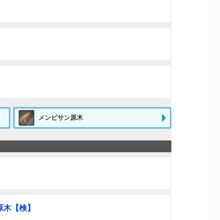
メンピサン原木
原木【検】