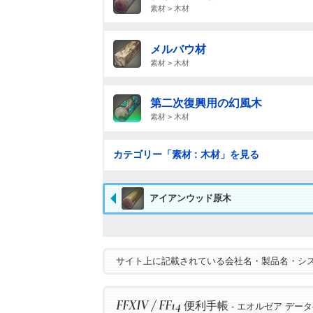
素材 > 木材
メルバウ材
素材 > 木材
第二次復興用の幻風木
素材 > 木材
カテゴリー「素材 : 木材」を見る
アイアンウッド原木
サイト上に記載されている会社名・製品名・シ
FFXIV / FF14
便利手帳
- エオルゼア デー