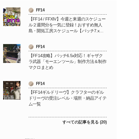
FF14
【FF14 / FFXIV】今週と来週のスケジュー
ル２週間分を一気に登録！おすすめ無人
島・開拓工房スケジュール【パッチ7.x対
応 / 毎週更新中】
FF14
【FF14攻略】パッチ6.5x対応！ギャザク
ラ武器「モーエンツール」制作方法＆制作
マクロまとめ
FF14
【FF14ギルドリーヴ】クラフターのギル
ドリーヴの受注レベル・場所・納品アイテ
ム一覧
すべての記事を見る (20)