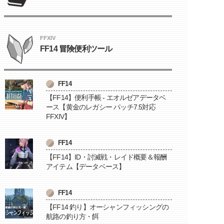
FFXIV
FF14 冒険便利ツール
FF14
【FF14】便利手帳 - エオルゼアデータベ
ース【黄金のレガシー パッチ7.5対応
FFXIV】
FF14
【FF14】ID・討滅戦・レイド概要＆報酬
アイテム【データベース】
FF14
【FF14 釣り】オーシャンフィッシングの
航路の釣り方・餌