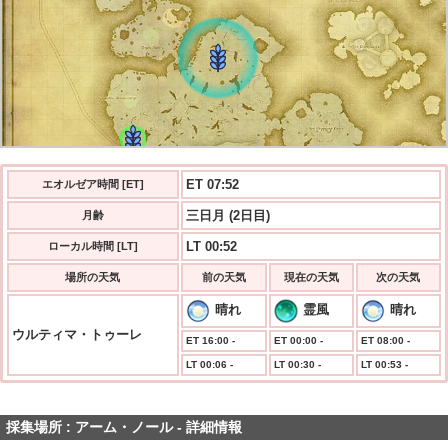
発生まで 00:21
ET 07:53
エオルゼア時間 [ET]
三日月 (2日目)
月齢
LT 00:52
ローカル時間 [LT]
場所の天気
前の天気
現在の天気
次の天気
晴れ
霊風
晴れ
ウルティマ・トゥーレ
ET 16:00 -
ET 00:00 -
ET 08:00 -
LT 00:06 -
LT 00:30 -
LT 00:53 -
採集場所 : アーム・ノール - 詳細情報