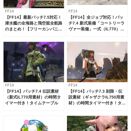
FF14
FF14
【FF14】最新パッチ7.5対応！
【FF14】全ジョブ対応！パッ
潜水艦の全海路と飛空挺全航路
チ7.4 新式装備「コートリーラ
のまとめ！【フリーカンパニ
ヴァー装備」一式（IL770）の
ー・サブマリンボイジャー】
必要素材一覧
FF14
FF14
【FF14】パッチ7.4 伝説素材
【FF14】パッチ7.3 刻限・伝
（新式IL770用素材）の時間タ
説素材（ギャザクラIL750用素
イマー付き！タイムテーブル
材）の時間タイマー付き！タイ
ムテーブル