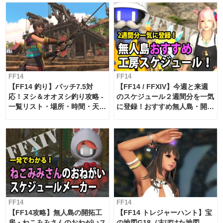
FF14
FF14
【FF14 釣り】パッチ7.5対
【FF14 / FFXIV】今週と来週
応！ヌシ＆オオヌシ釣り攻略 -
のスケジュール２週間分を一気
一覧リスト・場所・時間・天
に登録！おすすめ無人島・開拓
候・条件など まとめ
工房スケジュール【パッチ7.x
対応 / 毎週更新中】
FF14
FF14
【FF14攻略】無人島の開拓工
【FF14 トレジャーハント】宝
房・ねこみみさんのおねがいス
の地図G18（古ぼけた地図