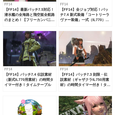
FF14
FF14
【FF14】最新パッチ7.5対応！
【FF14】全ジョブ対応！パッ
潜水艦の全海路と飛空挺全航路
チ7.4 新式装備「コートリーラ
のまとめ！【フリーカンパニ
ヴァー装備」一式（IL770）の
ー・サブマリンボイジャー】
必要素材一覧
FF14
FF14
【FF14】パッチ7.4 伝説素材
【FF14】パッチ7.3 刻限・伝
（新式IL770用素材）の時間タ
説素材（ギャザクラIL750用素
イマー付き！タイムテーブル
材）の時間タイマー付き！タイ
ムテーブル