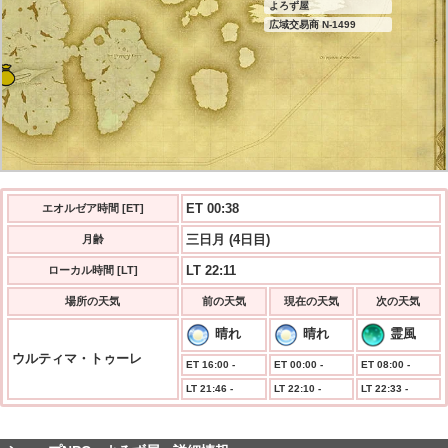
よろず屋
広域交易商 N-1499
ET 00:38
エオルゼア時間 [ET]
三日月 (4日目)
月齢
LT 22:11
ローカル時間 [LT]
場所の天気
前の天気
現在の天気
次の天気
晴れ
晴れ
霊風
ウルティマ・トゥーレ
ET 16:00 -
ET 00:00 -
ET 08:00 -
LT 21:46 -
LT 22:10 -
LT 22:33 -