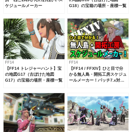
ケジュールメーカー
G18）の宝箱の場所・座標一覧
FF14
FF14
【FF14 トレジャーハント】宝
【FF14 / FFXIV】ひと目で分
の地図G17（古ぼけた地図
かる無人島・開拓工房スケジュ
G17）の宝箱の場所・座標一覧
ールメーカー！パッチ7.x対応
【島産品・貿易ツール】