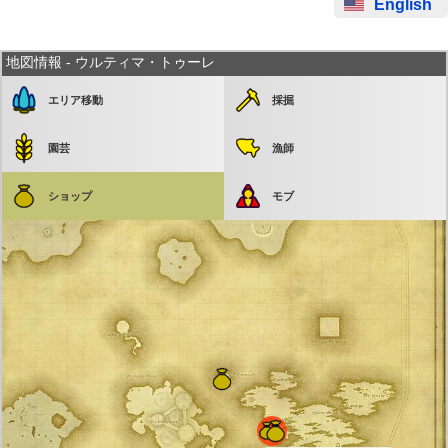
English
地図情報 - ウルティマ・トゥーレ
エリア移動
採掘
園芸
漁師
ショップ
モブ