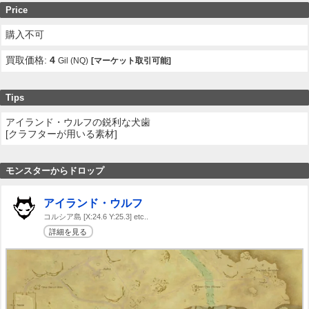
Price
購入不可
買取価格:
4
Gil (NQ)
[マーケット取引可能]
Tips
アイランド・ウルフの鋭利な犬歯
[クラフターが用いる素材]
モンスターからドロップ
アイランド・ウルフ
コルシア島 [X:24.6 Y:25.3] etc..
詳細を見る