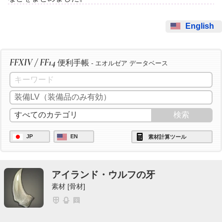
English
FFXIV / FF14
便利手帳
- エオルゼア データベース
JP
EN
素材計算ツール
アイランド・ウルフの牙
素材 [骨材]