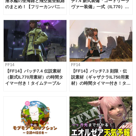
潜水艦の全海路と飛空挺全航路
チ7.4 新式装備「コートリーラ
のまとめ！【フリーカンパニ
ヴァー装備」一式（IL770）の
ー・サブマリンボイジャー】
必要素材一覧
FF14
FF14
【FF14】パッチ7.4 伝説素材
【FF14】パッチ7.3 刻限・伝
（新式IL770用素材）の時間タ
説素材（ギャザクラIL750用素
イマー付き！タイムテーブル
材）の時間タイマー付き！タイ
ムテーブル