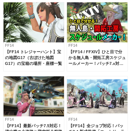
FF14
FF14
【FF14 トレジャーハント】宝
【FF14 / FFXIV】ひと目で分
の地図G17（古ぼけた地図
かる無人島・開拓工房スケジュ
G17）の宝箱の場所・座標一覧
ールメーカー！パッチ7.x対応
【島産品・貿易ツール】
FF14
FF14
【FF14】最新パッチ7.5対応！
【FF14】全ジョブ対応！パッ