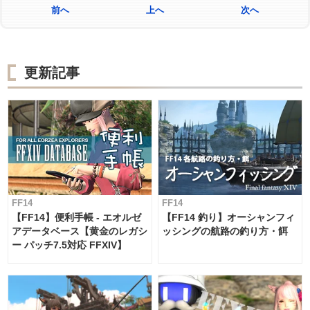
前へ
上へ
次へ
更新記事
FF14
FF14
【FF14】便利手帳 - エオルゼ
【FF14 釣り】オーシャンフィ
アデータベース【黄金のレガシ
ッシングの航路の釣り方・餌
ー パッチ7.5対応 FFXIV】