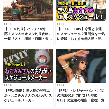
FF14
FF14
【FF14 釣り】パッチ7.5対
【FF14 / FFXIV】今週と来週
応！ヌシ＆オオヌシ釣り攻略 -
のスケジュール２週間分を一気
一覧リスト・場所・時間・天
に登録！おすすめ無人島・開拓
候・条件など まとめ
工房スケジュール【パッチ7.x
対応 / 毎週更新中】
FF14
FF14
【FF14攻略】無人島の開拓工
【FF14 トレジャーハント】宝
房・ねこみみさんのおねがいス
の地図G18（古ぼけた地図
ケジュールメーカー
G18）の宝箱の場所・座標一覧