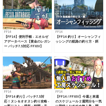
FF14
FF14
【FF14】便利手帳 - エオルゼ
【FF14 釣り】オーシャンフィ
アデータベース【黄金のレガシ
ッシングの航路の釣り方・餌
ー パッチ7.5対応 FFXIV】
FF14
FF14
【FF14 釣り】パッチ7.5対
【FF14 / FFXIV】今週と来週
応！ヌシ＆オオヌシ釣り攻略 -
のスケジュール２週間分を一気
一覧リスト・場所・時間・天
に登録！おすすめ無人島・開拓