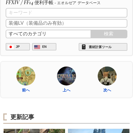
FFXIV / FF14
便利手帳
- エオルゼア データベース
JP
EN
素材計算ツール
前へ
上へ
次へ
更新記事