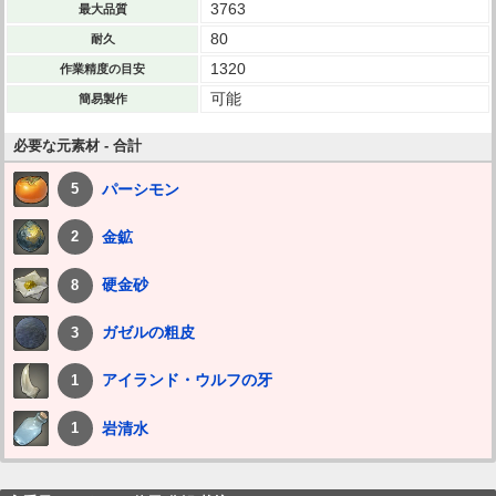
3763
最大品質
80
耐久
1320
作業精度の目安
可能
簡易製作
必要な元素材 - 合計
パーシモン
5
金鉱
2
硬金砂
8
ガゼルの粗皮
3
アイランド・ウルフの牙
1
岩清水
1