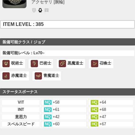
アクセサリ [腕輪]
ITEM LEVEL : 385
装備可能クラス / ジョブ
装備可能レベル : Lv70~
呪術士
巴術士
黒魔道士
召喚士
赤魔道士
青魔道士
ステータスボーナス
VIT
NQ
+58
HQ
+64
INT
NQ
+61
HQ
+68
意思力
NQ
+42
HQ
+47
スペルスピード
NQ
+60
HQ
+67