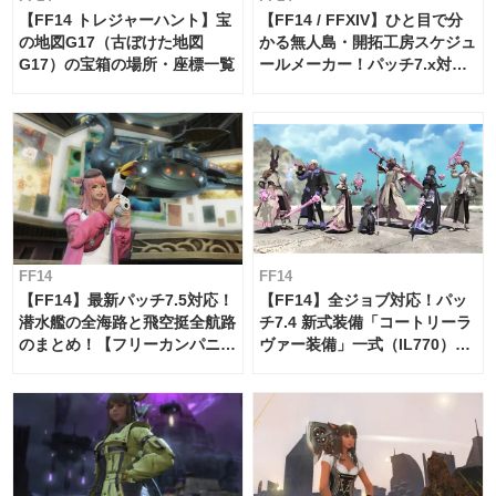
【FF14 トレジャーハント】宝
【FF14 / FFXIV】ひと目で分
の地図G17（古ぼけた地図
かる無人島・開拓工房スケジュ
G17）の宝箱の場所・座標一覧
ールメーカー！パッチ7.x対応
【島産品・貿易ツール】
FF14
FF14
【FF14】最新パッチ7.5対応！
【FF14】全ジョブ対応！パッ
潜水艦の全海路と飛空挺全航路
チ7.4 新式装備「コートリーラ
のまとめ！【フリーカンパニ
ヴァー装備」一式（IL770）の
ー・サブマリンボイジャー】
必要素材一覧