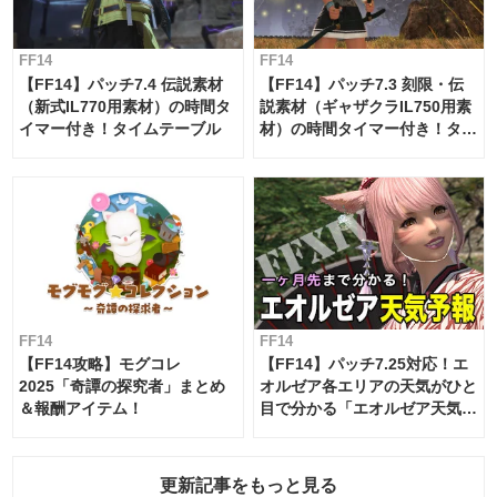
FF14
FF14
【FF14】パッチ7.4 伝説素材
【FF14】パッチ7.3 刻限・伝
（新式IL770用素材）の時間タ
説素材（ギャザクラIL750用素
イマー付き！タイムテーブル
材）の時間タイマー付き！タイ
ムテーブル
FF14
FF14
【FF14攻略】モグコレ
【FF14】パッチ7.25対応！エ
2025「奇譚の探究者」まとめ
オルゼア各エリアの天気がひと
＆報酬アイテム！
目で分かる「エオルゼア天気予
報」！
更新記事をもっと見る