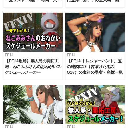
候・条件など まとめ
工房スケジュール【パッチ7.x
対応 / 毎週更新中】
FF14
FF14
【FF14攻略】無人島の開拓工
【FF14 トレジャーハント】宝
房・ねこみみさんのおねがいス
の地図G18（古ぼけた地図
ケジュールメーカー
G18）の宝箱の場所・座標一覧
FF14
FF14