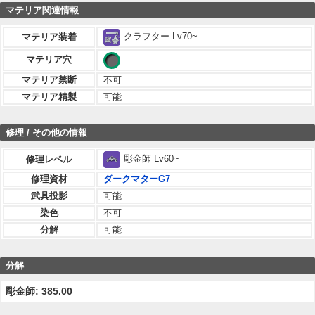
マテリア関連情報
クラフター Lv70~
マテリア装着
マテリア穴
マテリア禁断
不可
マテリア精製
可能
修理 / その他の情報
彫金師 Lv60~
修理レベル
修理資材
ダークマターG7
武具投影
可能
染色
不可
分解
可能
分解
彫金師: 385.00