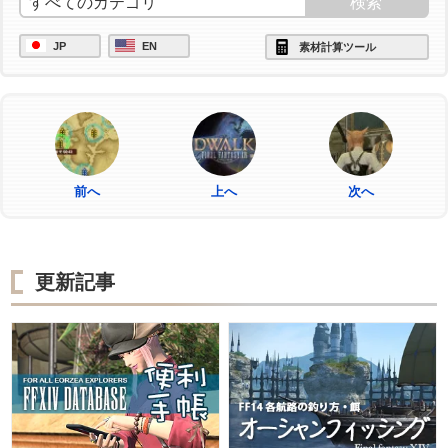
JP
EN
素材計算ツール
前へ
上へ
次へ
更新記事