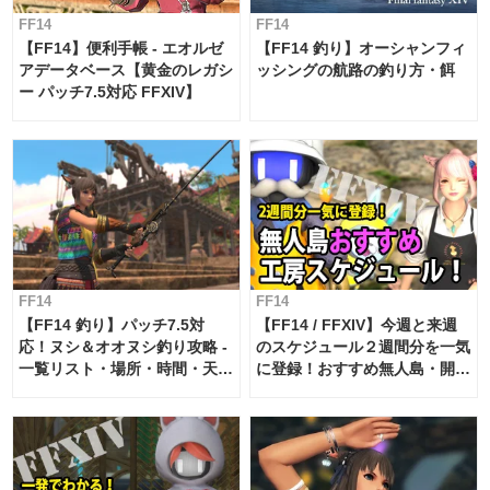
FF14
FF14
【FF14】便利手帳 - エオルゼ
【FF14 釣り】オーシャンフィ
アデータベース【黄金のレガシ
ッシングの航路の釣り方・餌
ー パッチ7.5対応 FFXIV】
FF14
FF14
【FF14 釣り】パッチ7.5対
【FF14 / FFXIV】今週と来週
応！ヌシ＆オオヌシ釣り攻略 -
のスケジュール２週間分を一気
一覧リスト・場所・時間・天
に登録！おすすめ無人島・開拓
候・条件など まとめ
工房スケジュール【パッチ7.x
対応 / 毎週更新中】