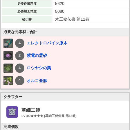
5620
必要作業精度
5080
必要加工精度
木工秘伝書:第12巻
秘伝書
必要な元素材 - 合計
エレクトロパイン原木
4
紫電の霊砂
2
ロウヤシの葉
4
オルコ亜麻
4
クラフター
革細工師
Lv100★★★★ [革細工秘伝書:第12巻]
完成個数