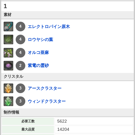
1
素材
エレクトロパイン原木
4
ロウヤシの葉
4
オルコ亜麻
4
紫電の霊砂
2
クリスタル
アースクラスター
3
ウィンドクラスター
3
制作情報
5622
必要工数
14204
最大品質