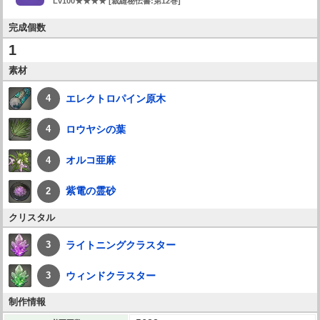
Lv100★★★★ [裁縫秘伝書:第12巻]
完成個数
1
素材
エレクトロパイン原木
4
ロウヤシの葉
4
オルコ亜麻
4
紫電の霊砂
2
クリスタル
ライトニングクラスター
3
ウィンドクラスター
3
制作情報