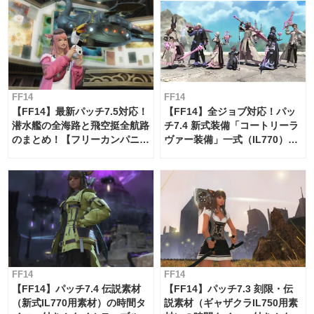
FF14
FF14
【FF14】最新パッチ7.5対応！
【FF14】全ジョブ対応！パッ
潜水艦の全海路と飛空挺全航路
チ7.4 新式装備「コートリーラ
のまとめ！【フリーカンパニ
ヴァー装備」一式（IL770）の
ー・サブマリンボイジャー】
必要素材一覧
FF14
FF14
【FF14】パッチ7.4 伝説素材
【FF14】パッチ7.3 刻限・伝
（新式IL770用素材）の時間タ
説素材（ギャザクラIL750用素