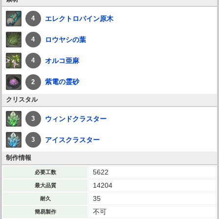
エレクトロパイン原木
4
ロウヤシの葉
4
オルコ亜麻
4
紫電の霊砂
2
クリスタル
ウィンドクラスター
3
アイスクラスター
3
制作情報
5622
必要工数
14204
最大品質
35
耐久
不可
簡易製作