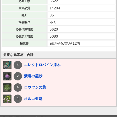
5622
必要工数
14204
最大品質
35
耐久
不可
簡易製作
5620
必要作業精度
5080
必要加工精度
裁縫秘伝書:第12巻
秘伝書
必要な元素材 - 合計
エレクトロパイン原木
4
紫電の霊砂
2
ロウヤシの葉
4
オルコ亜麻
4