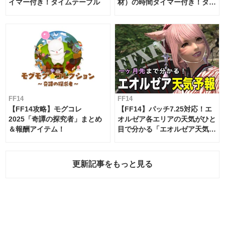
イマー付き！タイムテーブル
材）の時間タイマー付き！タイ
ムテーブル
FF14
FF14
【FF14攻略】モグコレ
【FF14】パッチ7.25対応！エ
2025「奇譚の探究者」まとめ
オルゼア各エリアの天気がひと
＆報酬アイテム！
目で分かる「エオルゼア天気予
報」！
更新記事をもっと見る