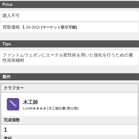
Price
購入不可
買取価格:
1
Gil (NQ)
[マーケット取引可能]
Tips
ファントムウェポンにエーテル変性術を用いた強化を行うための属
性添加補材
製作
クラフター
木工師
Lv100★★★★ [木工秘伝書:第12巻]
完成個数
1
素材