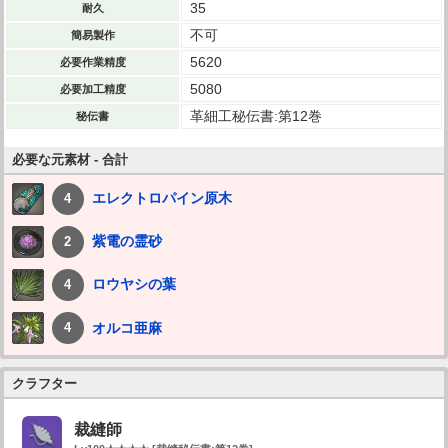
35
耐久
不可
簡易製作
5620
必要作業精度
5080
必要加工精度
革細工秘伝書:第12巻
秘伝書
必要な元素材 - 合計
エレクトロパイン原木
4
紫電の霊砂
2
ロウヤシの葉
4
オルコ亜麻
4
クラフター
裁縫師