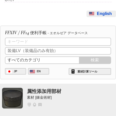
English
FFXIV / FF14
便利手帳
- エオルゼア データベース
JP
EN
素材計算ツール
属性添加用部材
素材 [錬金術材]