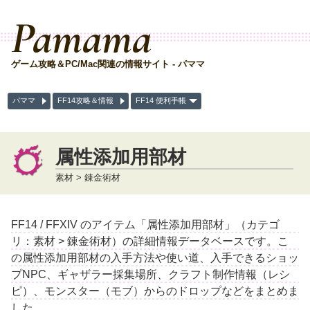
Pamama
ゲーム攻略＆PC/Mac関連の情報サイト - パママ
パママ
FF14攻略＆情報
FF14 便利手帳
属性添加用部材
素材 > 錬金術材
FF14 / FFXIV のアイテム「属性添加用部材」（カテゴ
リ：素材 > 錬金術材）の詳細情報データベースです。こ
の属性添加用部材の入手方法や使い道、入手できるショッ
プNPC、ギャザラー採集場所、クラフト制作情報（レシ
ピ）、モンスター（モブ）からのドロップなどをまとめま
した。