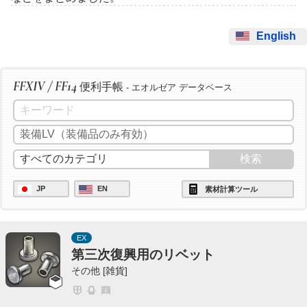
English
FFXIV / FF14
便利手帳
- エオルゼア データベース
JP
EN
素材計算ツール
EX
第三次復興用のリベット
その他 [雑貨]