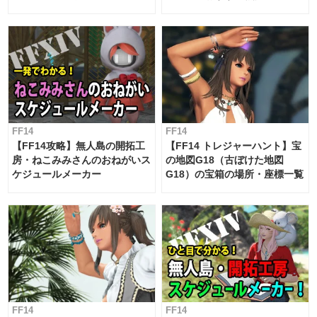
候・条件など まとめ
工房スケジュール【パッチ7.x
対応 / 毎週更新中】
FF14
FF14
【FF14攻略】無人島の開拓工
【FF14 トレジャーハント】宝
房・ねこみみさんのおねがいス
の地図G18（古ぼけた地図
ケジュールメーカー
G18）の宝箱の場所・座標一覧
FF14
FF14