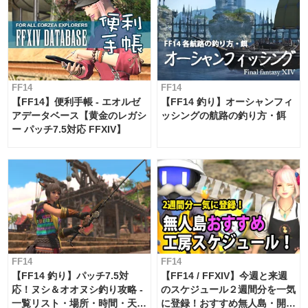
FF14
FF14
【FF14】便利手帳 - エオルゼ
【FF14 釣り】オーシャンフィ
アデータベース【黄金のレガシ
ッシングの航路の釣り方・餌
ー パッチ7.5対応 FFXIV】
FF14
FF14
【FF14 釣り】パッチ7.5対
【FF14 / FFXIV】今週と来週
応！ヌシ＆オオヌシ釣り攻略 -
のスケジュール２週間分を一気
一覧リスト・場所・時間・天
に登録！おすすめ無人島・開拓