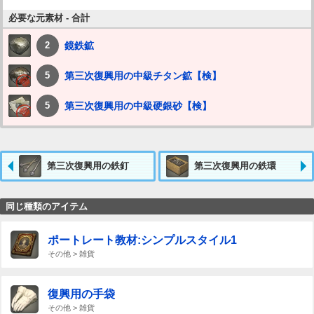
必要な元素材 - 合計
鏡鉄鉱
2
第三次復興用の中級チタン鉱【検】
5
第三次復興用の中級硬銀砂【検】
5
第三次復興用の鉄釘
第三次復興用の鉄環
同じ種類のアイテム
ポートレート教材:シンプルスタイル1
その他 > 雑貨
復興用の手袋
その他 > 雑貨