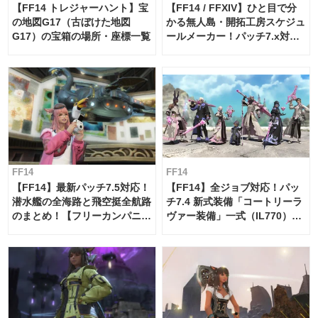
【FF14 トレジャーハント】宝
【FF14 / FFXIV】ひと目で分
の地図G17（古ぼけた地図
かる無人島・開拓工房スケジュ
G17）の宝箱の場所・座標一覧
ールメーカー！パッチ7.x対応
【島産品・貿易ツール】
FF14
FF14
【FF14】最新パッチ7.5対応！
【FF14】全ジョブ対応！パッ
潜水艦の全海路と飛空挺全航路
チ7.4 新式装備「コートリーラ
のまとめ！【フリーカンパニ
ヴァー装備」一式（IL770）の
ー・サブマリンボイジャー】
必要素材一覧