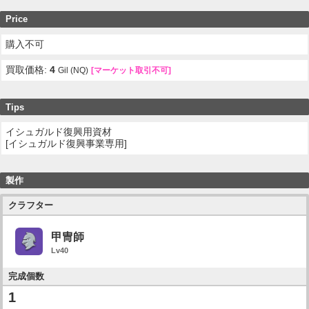
Price
購入不可
買取価格:
4
Gil (NQ)
[マーケット取引不可]
Tips
イシュガルド復興用資材
[イシュガルド復興事業専用]
製作
クラフター
甲冑師
Lv40
完成個数
1