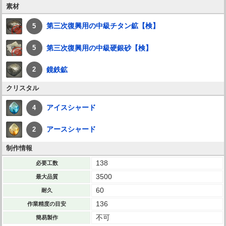
素材
第三次復興用の中級チタン鉱【検】
5
第三次復興用の中級硬銀砂【検】
5
鏡鉄鉱
2
クリスタル
アイスシャード
4
アースシャード
2
制作情報
138
必要工数
3500
最大品質
60
耐久
136
作業精度の目安
不可
簡易製作