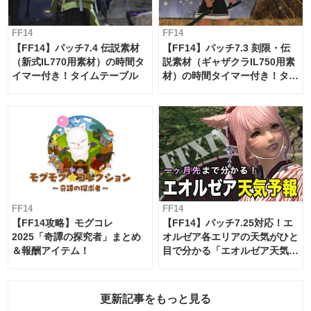
FF14
FF14
【FF14】パッチ7.4 伝説素材
【FF14】パッチ7.3 刻限・伝
（新式IL770用素材）の時間タ
説素材（ギャザクラIL750用素
イマー付き！タイムテーブル
材）の時間タイマー付き！タイ
ムテーブル
FF14
FF14
【FF14攻略】モグコレ
【FF14】パッチ7.25対応！エ
2025「奇譚の探究者」まとめ
オルゼア各エリアの天気がひと
＆報酬アイテム！
目で分かる「エオルゼア天気予
報」！
更新記事をもっと見る