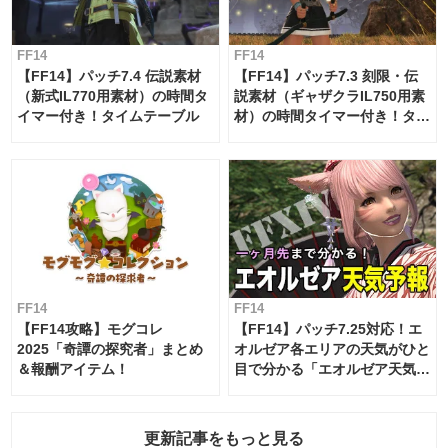
FF14
FF14
【FF14】パッチ7.4 伝説素材
【FF14】パッチ7.3 刻限・伝
（新式IL770用素材）の時間タ
説素材（ギャザクラIL750用素
イマー付き！タイムテーブル
材）の時間タイマー付き！タイ
ムテーブル
FF14
FF14
【FF14攻略】モグコレ
【FF14】パッチ7.25対応！エ
2025「奇譚の探究者」まとめ
オルゼア各エリアの天気がひと
＆報酬アイテム！
目で分かる「エオルゼア天気予
報」！
更新記事をもっと見る