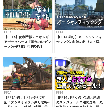
FF14
FF14
【FF14】便利手帳 - エオルゼ
【FF14 釣り】オーシャンフィ
アデータベース【黄金のレガシ
ッシングの航路の釣り方・餌
ー パッチ7.5対応 FFXIV】
FF14
FF14
【FF14 釣り】パッチ7.5対
【FF14 / FFXIV】今週と来週
応！ヌシ＆オオヌシ釣り攻略 -
のスケジュール２週間分を一気