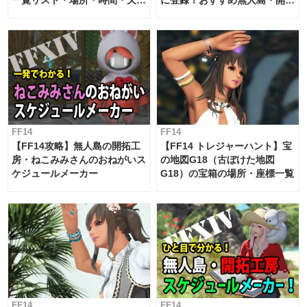
一覧リスト・場所・時間・天
に登録！おすすめ無人島・開拓
候・条件など まとめ
工房スケジュール【パッチ7.x
対応 / 毎週更新中】
FF14
FF14
【FF14攻略】無人島の開拓工
【FF14 トレジャーハント】宝
房・ねこみみさんのおねがいス
の地図G18（古ぼけた地図
ケジュールメーカー
G18）の宝箱の場所・座標一覧
FF14
FF14