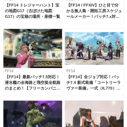
【FF14 トレジャーハント】宝
【FF14 / FFXIV】ひと目で分
の地図G17（古ぼけた地図
かる無人島・開拓工房スケジュ
G17）の宝箱の場所・座標一覧
ールメーカー！パッチ7.x対応
【島産品・貿易ツール】
FF14
FF14
【FF14】最新パッチ7.5対応！
【FF14】全ジョブ対応！パッ
潜水艦の全海路と飛空挺全航路
チ7.4 新式装備「コートリーラ
のまとめ！【フリーカンパニ
ヴァー装備」一式（IL770）の
ー・サブマリンボイジャー】
必要素材一覧