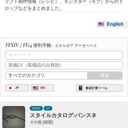
ラフト制作情報（レシピ）、モンスター（モブ）からのド
ロップなどをまとめました。
English
FFXIV / FF14
便利手帳
- エオルゼア データベース
JP
EN
素材計算ツール
RARE
EX
スタイルカタログ:パンスネ
その他 [雑貨]