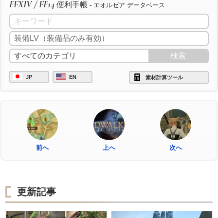
FFXIV / FF14
便利手帳
- エオルゼア データベース
JP
EN
素材計算ツール
前へ
上へ
次へ
更新記事