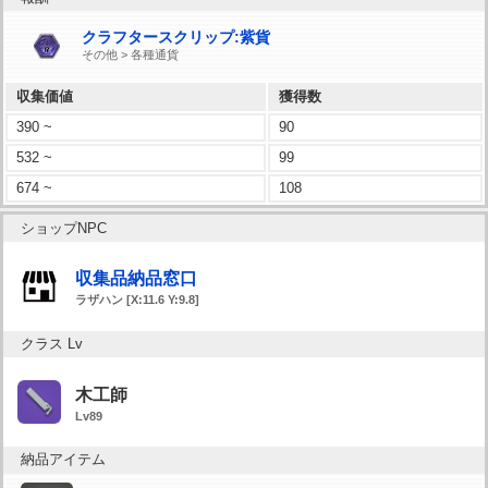
クラフタースクリップ:紫貨
その他 > 各種通貨
収集価値
獲得数
390 ~
90
532 ~
99
674 ~
108
ショップNPC
収集品納品窓口
ラザハン [X:11.6 Y:9.8]
クラス Lv
木工師
Lv89
納品アイテム