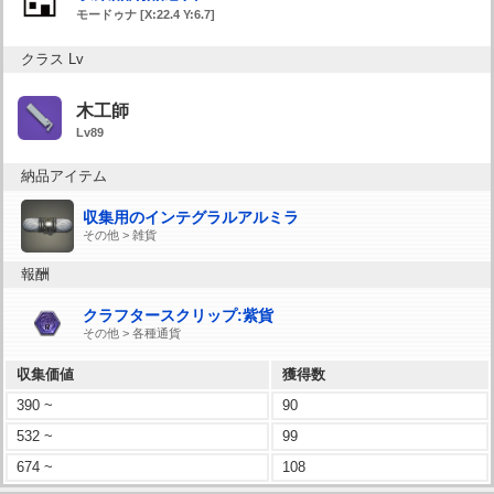
モードゥナ [X:22.4 Y:6.7]
クラス Lv
木工師
Lv89
納品アイテム
収集用のインテグラルアルミラ
その他 > 雑貨
報酬
クラフタースクリップ:紫貨
その他 > 各種通貨
収集価値
獲得数
390 ~
90
532 ~
99
674 ~
108