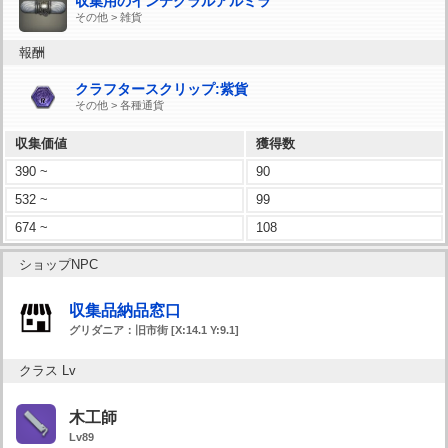
収集用のインテグラルアルミラ
その他 > 雑貨
報酬
クラフタースクリップ:紫貨
その他 > 各種通貨
収集価値
獲得数
390 ~
90
532 ~
99
674 ~
108
ショップNPC
収集品納品窓口
グリダニア：旧市街 [X:14.1 Y:9.1]
クラス Lv
木工師
Lv89