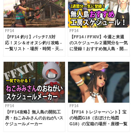
FF14
FF14
【FF14 釣り】パッチ7.5対
【FF14 / FFXIV】今週と来週
応！ヌシ＆オオヌシ釣り攻略 -
のスケジュール２週間分を一気
一覧リスト・場所・時間・天
に登録！おすすめ無人島・開拓
候・条件など まとめ
工房スケジュール【パッチ7.x
対応 / 毎週更新中】
FF14
FF14
【FF14攻略】無人島の開拓工
【FF14 トレジャーハント】宝
房・ねこみみさんのおねがいス
の地図G18（古ぼけた地図
ケジュールメーカー
G18）の宝箱の場所・座標一覧