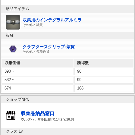
納品アイテム
収集用のインテグラルアルミラ
その他 > 雑貨
報酬
クラフタースクリップ:紫貨
その他 > 各種通貨
収集価値
獲得数
390 ~
90
532 ~
99
674 ~
108
ショップNPC
収集品納品窓口
ウルダハ：ザル回廊 [X:14.2 Y:10.8]
クラス Lv