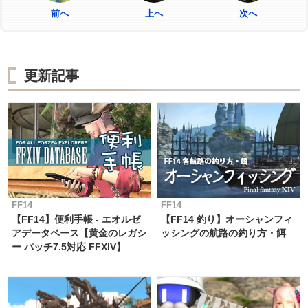
前へ
上へ
次へ
更新記事
FF14
FF14
【FF14】便利手帳 - エオルゼ
【FF14 釣り】オーシャンフィ
アデータベース【黄金のレガシ
ッシングの航路の釣り方・餌
ー パッチ7.5対応 FFXIV】