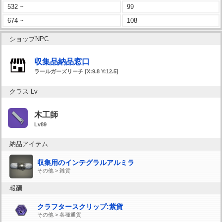
532 ~
99
674 ~
108
ショップNPC
収集品納品窓口
ラールガーズリーチ [X:9.8 Y:12.5]
クラス Lv
木工師
Lv89
納品アイテム
収集用のインテグラルアルミラ
その他 > 雑貨
報酬
クラフタースクリップ:紫貨
その他 > 各種通貨