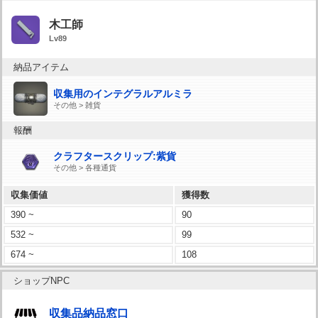
木工師
Lv89
納品アイテム
収集用のインテグラルアルミラ
その他 > 雑貨
報酬
クラフタースクリップ:紫貨
その他 > 各種通貨
収集価値
獲得数
390 ~
90
532 ~
99
674 ~
108
ショップNPC
収集品納品窓口