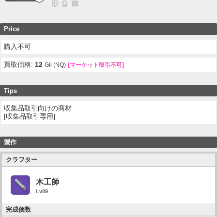
Price
購入不可
買取価格:
12
Gil (NQ)
[マーケット取引不可]
Tips
収集品取引向けの商材
[収集品取引専用]
製作
クラフター
木工師
Lv89
完成個数