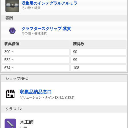
収集用のインテグラルアルミラ
その他 > 雑貨
報酬
クラフタースクリップ:紫貨
その他 > 各種通貨
収集価値
獲得数
390 ~
90
532 ~
99
674 ~
108
ショップNPC
収集品納品窓口
ソリューション・ナイン [X:9.1 Y:13.5]
クラス Lv
木工師
Lv89