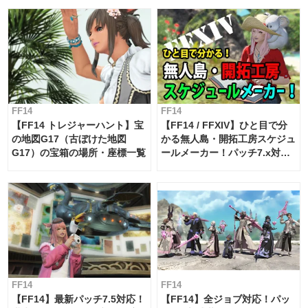
FF14
FF14
【FF14 トレジャーハント】宝
【FF14 / FFXIV】ひと目で分
の地図G17（古ぼけた地図
かる無人島・開拓工房スケジュ
G17）の宝箱の場所・座標一覧
ールメーカー！パッチ7.x対応
【島産品・貿易ツール】
FF14
FF14
【FF14】最新パッチ7.5対応！
【FF14】全ジョブ対応！パッ