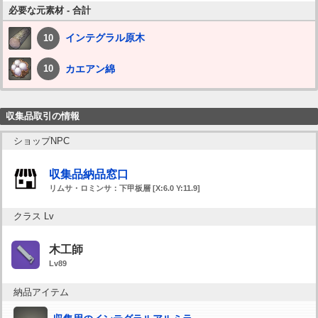
必要な元素材 - 合計
インテグラル原木
10
カエアン綿
10
収集品取引の情報
ショップNPC
収集品納品窓口
リムサ・ロミンサ：下甲板層 [X:6.0 Y:11.9]
クラス Lv
木工師
Lv89
納品アイテム