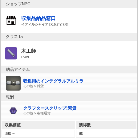
ショップNPC
収集品納品窓口
イディルシャイア [X:5.7 Y:7.0]
クラス Lv
木工師
Lv89
納品アイテム
収集用のインテグラルアルミラ
その他 > 雑貨
報酬
クラフタースクリップ:紫貨
その他 > 各種通貨
収集価値
獲得数
390 ~
90