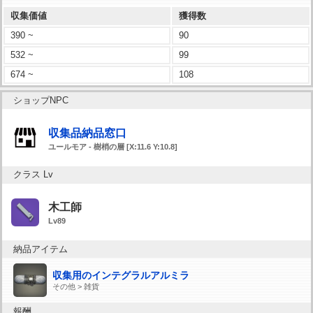
収集価値
獲得数
390 ~
90
532 ~
99
674 ~
108
ショップNPC
収集品納品窓口
ユールモア - 樹梢の層 [X:11.6 Y:10.8]
クラス Lv
木工師
Lv89
納品アイテム
収集用のインテグラルアルミラ
その他 > 雑貨
報酬