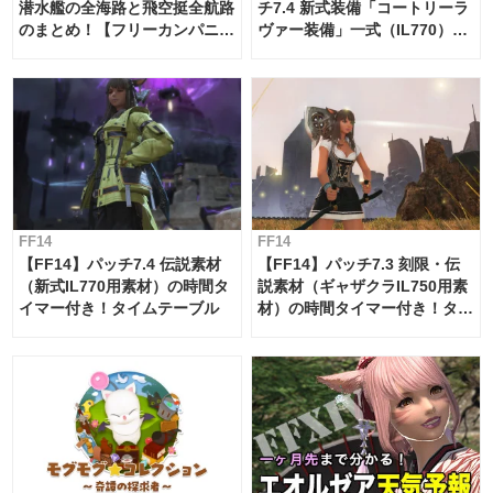
潜水艦の全海路と飛空挺全航路
チ7.4 新式装備「コートリーラ
のまとめ！【フリーカンパニ
ヴァー装備」一式（IL770）の
ー・サブマリンボイジャー】
必要素材一覧
FF14
FF14
【FF14】パッチ7.4 伝説素材
【FF14】パッチ7.3 刻限・伝
（新式IL770用素材）の時間タ
説素材（ギャザクラIL750用素
イマー付き！タイムテーブル
材）の時間タイマー付き！タイ
ムテーブル