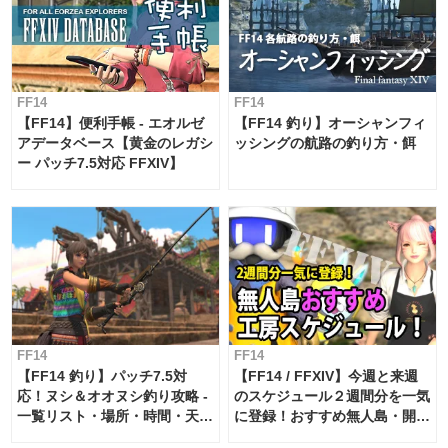
FF14
FF14
【FF14】便利手帳 - エオルゼ
【FF14 釣り】オーシャンフィ
アデータベース【黄金のレガシ
ッシングの航路の釣り方・餌
ー パッチ7.5対応 FFXIV】
FF14
FF14
【FF14 釣り】パッチ7.5対
【FF14 / FFXIV】今週と来週
応！ヌシ＆オオヌシ釣り攻略 -
のスケジュール２週間分を一気
一覧リスト・場所・時間・天
に登録！おすすめ無人島・開拓
候・条件など まとめ
工房スケジュール【パッチ7.x