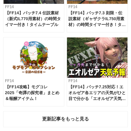
FF14
FF14
【FF14】パッチ7.4 伝説素材
【FF14】パッチ7.3 刻限・伝
（新式IL770用素材）の時間タ
説素材（ギャザクラIL750用素
イマー付き！タイムテーブル
材）の時間タイマー付き！タイ
ムテーブル
FF14
FF14
【FF14攻略】モグコレ
【FF14】パッチ7.25対応！エ
2025「奇譚の探究者」まとめ
オルゼア各エリアの天気がひと
＆報酬アイテム！
目で分かる「エオルゼア天気予
報」！
更新記事をもっと見る