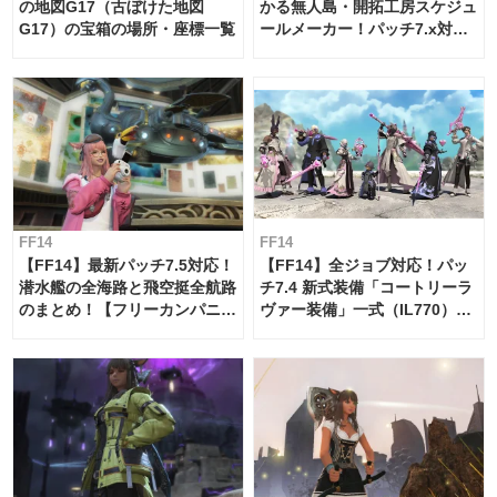
の地図G17（古ぼけた地図
かる無人島・開拓工房スケジュ
G17）の宝箱の場所・座標一覧
ールメーカー！パッチ7.x対応
【島産品・貿易ツール】
FF14
FF14
【FF14】最新パッチ7.5対応！
【FF14】全ジョブ対応！パッ
潜水艦の全海路と飛空挺全航路
チ7.4 新式装備「コートリーラ
のまとめ！【フリーカンパニ
ヴァー装備」一式（IL770）の
ー・サブマリンボイジャー】
必要素材一覧