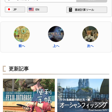
JP
EN
素材計算ツール
前へ
上へ
次へ
更新記事