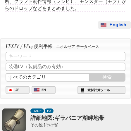
所、クラフト制作情報（レシピ）、モンスター（モブ）か
らのドロップなどをまとめました。
English
FFXIV / FF14
便利手帳
- エオルゼア データベース
JP
EN
素材計算ツール
RARE
EX
詳細地図:ギラバニア湖畔地帯
その他 [その他]