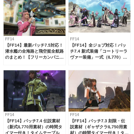
FF14
FF14
【FF14】最新パッチ7.5対応！
【FF14】全ジョブ対応！パッ
潜水艦の全海路と飛空挺全航路
チ7.4 新式装備「コートリーラ
のまとめ！【フリーカンパニ
ヴァー装備」一式（IL770）の
ー・サブマリンボイジャー】
必要素材一覧
FF14
FF14
【FF14】パッチ7.4 伝説素材
【FF14】パッチ7.3 刻限・伝
（新式IL770用素材）の時間タ
説素材（ギャザクラIL750用素
イマー付き！タイムテーブル
材）の時間タイマー付き！タイ