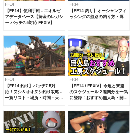
FF14
FF14
【FF14】便利手帳 - エオルゼ
【FF14 釣り】オーシャンフィ
アデータベース【黄金のレガシ
ッシングの航路の釣り方・餌
ー パッチ7.5対応 FFXIV】
FF14
FF14
【FF14 釣り】パッチ7.5対
【FF14 / FFXIV】今週と来週
応！ヌシ＆オオヌシ釣り攻略 -
のスケジュール２週間分を一気
一覧リスト・場所・時間・天
に登録！おすすめ無人島・開拓
候・条件など まとめ
工房スケジュール【パッチ7.x
対応 / 毎週更新中】