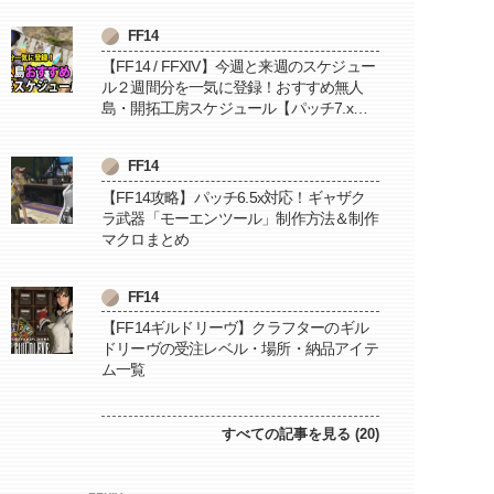
FF14
【FF14 / FFXIV】今週と来週のスケジュー
ル２週間分を一気に登録！おすすめ無人
島・開拓工房スケジュール【パッチ7.x対
応 / 毎週更新中】
FF14
【FF14攻略】パッチ6.5x対応！ギャザク
ラ武器「モーエンツール」制作方法＆制作
マクロまとめ
FF14
【FF14ギルドリーヴ】クラフターのギル
ドリーヴの受注レベル・場所・納品アイテ
ム一覧
すべての記事を見る (20)