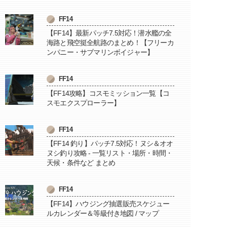
FF14
【FF14】最新パッチ7.5対応！潜水艦の全
海路と飛空挺全航路のまとめ！【フリーカ
ンパニー・サブマリンボイジャー】
FF14
【FF14攻略】コスモミッション一覧【コ
スモエクスプローラー】
FF14
【FF14 釣り】パッチ7.5対応！ヌシ＆オオ
ヌシ釣り攻略 - 一覧リスト・場所・時間・
天候・条件など まとめ
FF14
【FF14】ハウジング抽選販売スケジュー
ルカレンダー＆等級付き地図 / マップ