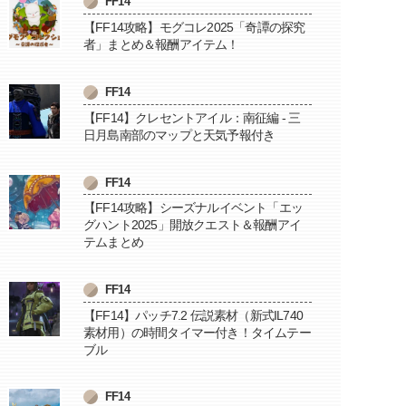
FF14
【FF14攻略】モグコレ2025「奇譚の探究
者」まとめ＆報酬アイテム！
FF14
【FF14】クレセントアイル：南征編 - 三
日月島南部のマップと天気予報付き
FF14
【FF14攻略】シーズナルイベント「エッ
グハント2025」開放クエスト＆報酬アイ
テムまとめ
FF14
【FF14】パッチ7.2 伝説素材（新式IL740
素材用）の時間タイマー付き！タイムテー
ブル
FF14