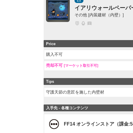
EX
イアリウォールペーパ
その他 [内装建材（内壁）]
Price
購入不可
売却不可
[マーケット取引不可]
Tips
守護天節の意匠を施した内壁材
入手先 - 各種コンテンツ
FF14 オンラインストア（課金:5