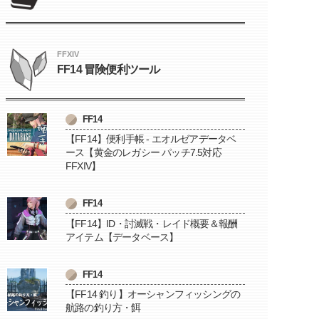
FFXIV
FF14 冒険便利ツール
FF14
【FF14】便利手帳 - エオルゼアデータベ
ース【黄金のレガシー パッチ7.5対応
FFXIV】
FF14
【FF14】ID・討滅戦・レイド概要＆報酬
アイテム【データベース】
FF14
【FF14 釣り】オーシャンフィッシングの
航路の釣り方・餌