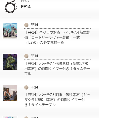
FFXIV
FF14
FF14
【FF14】全ジョブ対応！パッチ7.4 新式装
備「コートリーラヴァー装備」一式
（IL770）の必要素材一覧
FF14
【FF14】パッチ7.4 伝説素材（新式IL770
用素材）の時間タイマー付き！タイムテー
ブル
FF14
【FF14】パッチ7.3 刻限・伝説素材（ギャ
ザクラIL750用素材）の時間タイマー付
き！タイムテーブル