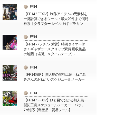
FF14
【FF14 / FFXIV】制作アイテムの元素材を
一発計算できるツール・最大20件まで同時
検索【クラフター レベル上げ グラカン納
品に便利】
FF14
【FF14 パッチ7.x 紫貨】時間タイマー付
き！ギャザラースクリップ紫貨 用収集品
の地図（場所）＆タイムテーブル
FF14
【FF14攻略】無人島の開拓工房・ねこみ
みさんのおねがいスケジュールメーカー
FF14
【FF14 / FFXIV】ひと目で分かる無人島・
開拓工房スケジュールメーカー！パッチ
7.x対応【島産品・貿易ツール】