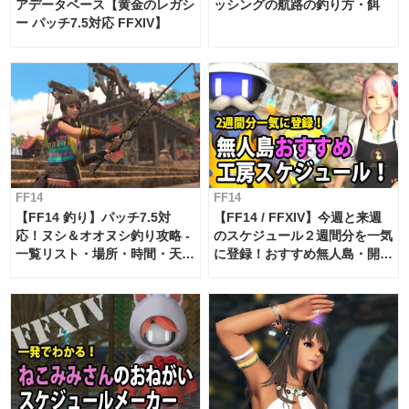
アデータベース【黄金のレガシ
ッシングの航路の釣り方・餌
ー パッチ7.5対応 FFXIV】
FF14
FF14
【FF14 釣り】パッチ7.5対
【FF14 / FFXIV】今週と来週
応！ヌシ＆オオヌシ釣り攻略 -
のスケジュール２週間分を一気
一覧リスト・場所・時間・天
に登録！おすすめ無人島・開拓
候・条件など まとめ
工房スケジュール【パッチ7.x
対応 / 毎週更新中】