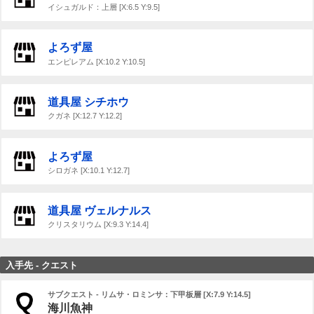
イシュガルド：上層 [X:6.5 Y:9.5]
よろず屋
エンピレアム [X:10.2 Y:10.5]
道具屋 シチホウ
クガネ [X:12.7 Y:12.2]
よろず屋
シロガネ [X:10.1 Y:12.7]
道具屋 ヴェルナルス
クリスタリウム [X:9.3 Y:14.4]
入手先 - クエスト
サブクエスト - リムサ・ロミンサ：下甲板層 [X:7.9 Y:14.5]
海川魚神