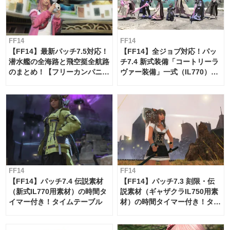
FF14
FF14
【FF14】最新パッチ7.5対応！
【FF14】全ジョブ対応！パッ
潜水艦の全海路と飛空挺全航路
チ7.4 新式装備「コートリーラ
のまとめ！【フリーカンパニ
ヴァー装備」一式（IL770）の
ー・サブマリンボイジャー】
必要素材一覧
FF14
FF14
【FF14】パッチ7.4 伝説素材
【FF14】パッチ7.3 刻限・伝
（新式IL770用素材）の時間タ
説素材（ギャザクラIL750用素
イマー付き！タイムテーブル
材）の時間タイマー付き！タイ
ムテーブル