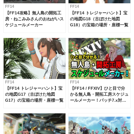
FF14
FF14
【FF14攻略】無人島の開拓工
【FF14 トレジャーハント】宝
房・ねこみみさんのおねがいス
の地図G18（古ぼけた地図
ケジュールメーカー
G18）の宝箱の場所・座標一覧
FF14
FF14
【FF14 トレジャーハント】宝
【FF14 / FFXIV】ひと目で分
の地図G17（古ぼけた地図
かる無人島・開拓工房スケジュ
G17）の宝箱の場所・座標一覧
ールメーカー！パッチ7.x対応
【島産品・貿易ツール】