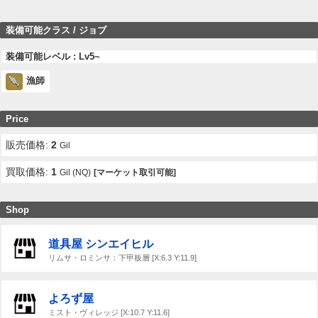
装備可能クラス / ジョブ
装備可能レベル : Lv5~
漁師
Price
販売価格:
2
Gil
買取価格:
1
Gil (NQ)
[マーケット取引可能]
Shop
道具屋 シンエイヒル
リムサ・ロミンサ：下甲板層 [X:6.3 Y:11.9]
よろず屋
ミスト・ヴィレッジ [X:10.7 Y:11.6]