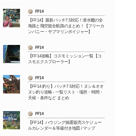
FF14
【FF14】最新パッチ7.5対応！潜水艦の全
海路と飛空挺全航路のまとめ！【フリーカ
ンパニー・サブマリンボイジャー】
FF14
【FF14攻略】コスモミッション一覧【コ
スモエクスプローラー】
FF14
【FF14 釣り】パッチ7.5対応！ヌシ＆オオ
ヌシ釣り攻略 - 一覧リスト・場所・時間・
天候・条件など まとめ
FF14
【FF14】ハウジング抽選販売スケジュー
ルカレンダー＆等級付き地図 / マップ