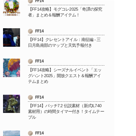
FF14
【FF14攻略】モグコレ2025「奇譚の探究
者」まとめ＆報酬アイテム！
FF14
【FF14】クレセントアイル：南征編 - 三
日月島南部のマップと天気予報付き
FF14
【FF14攻略】シーズナルイベント「エッ
グハント2025」開放クエスト＆報酬アイ
テムまとめ
FF14
【FF14】パッチ7.2 伝説素材（新式IL740
素材用）の時間タイマー付き！タイムテー
ブル
FF14