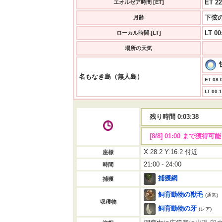
ET 22
エオルゼア時間 [ET]
下弦の
月齢
LT 00
ローカル時間 [LT]
場所の天気
名もなき島（無人島）
ET 08:0
LT 00:1
残り時間 0:03:37
[8/8] 01:00 まで獲得可能
X:28.2 Y:16.2 付近
座標
21:00 - 24:00
時間
捕獲網
捕獲
飼育動物の獣毛
(通常)
収穫物
飼育動物の牙
(レア)