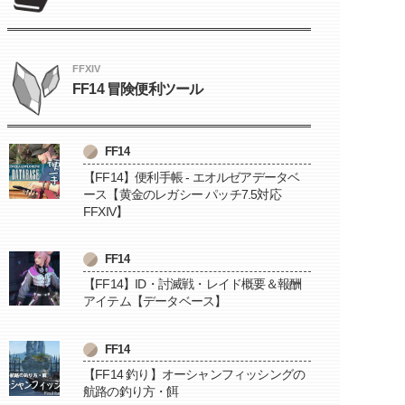
FFXIV
FF14 冒険便利ツール
FF14
【FF14】便利手帳 - エオルゼアデータベ
ース【黄金のレガシー パッチ7.5対応
FFXIV】
FF14
【FF14】ID・討滅戦・レイド概要＆報酬
アイテム【データベース】
FF14
【FF14 釣り】オーシャンフィッシングの
航路の釣り方・餌