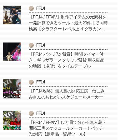
FF14
【FF14 / FFXIV】制作アイテムの元素材を
一発計算できるツール・最大20件まで同時
検索【クラフター レベル上げ グラカン納
品に便利】
FF14
【FF14 パッチ7.x 紫貨】時間タイマー付
き！ギャザラースクリップ紫貨 用収集品
の地図（場所）＆タイムテーブル
FF14
【FF14攻略】無人島の開拓工房・ねこみ
みさんのおねがいスケジュールメーカー
FF14
【FF14 / FFXIV】ひと目で分かる無人島・
開拓工房スケジュールメーカー！パッチ
7.x対応【島産品・貿易ツール】