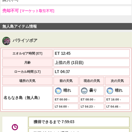
売却不可
[マーケット取引不可]
無人島アイテム情報
パライソボア
ET 12:45
エオルゼア時間 [ET]
上弦の月 (1日目)
月齢
LT 04:37
ローカル時間 [LT]
場所の天気
前の天気
現在の天気
次の天気
晴れ
曇り
晴れ
名もなき島（無人島）
ET 00:00 -
ET 08:00 -
ET 16:00 -
LT 04:00 -
LT 04:23 -
LT 04:46 -
獲得できるまで 7:59:02