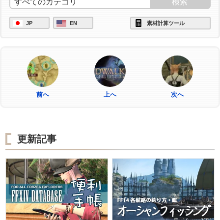
JP
EN
素材計算ツール
前へ
上へ
次へ
更新記事