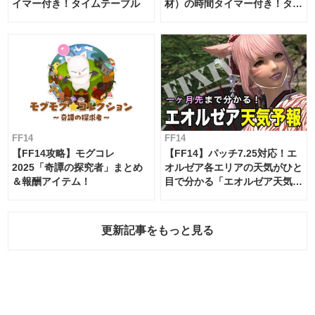
イマー付き！タイムテーブル
材）の時間タイマー付き！タイ
ムテーブル
FF14
FF14
【FF14攻略】モグコレ
【FF14】パッチ7.25対応！エ
2025「奇譚の探究者」まとめ
オルゼア各エリアの天気がひと
＆報酬アイテム！
目で分かる「エオルゼア天気予
報」！
更新記事をもっと見る