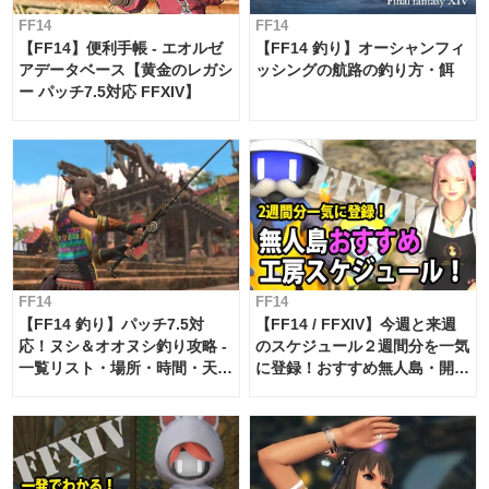
FF14
FF14
【FF14】便利手帳 - エオルゼ
【FF14 釣り】オーシャンフィ
アデータベース【黄金のレガシ
ッシングの航路の釣り方・餌
ー パッチ7.5対応 FFXIV】
FF14
FF14
【FF14 釣り】パッチ7.5対
【FF14 / FFXIV】今週と来週
応！ヌシ＆オオヌシ釣り攻略 -
のスケジュール２週間分を一気
一覧リスト・場所・時間・天
に登録！おすすめ無人島・開拓
候・条件など まとめ
工房スケジュール【パッチ7.x
対応 / 毎週更新中】