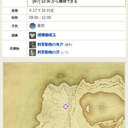
[8/7] 12:36 から獲得できる
X:17 Y:16 付近
座標
09:00 - 12:00
時間
暴雨
天気
捕獲睡眠玉
捕獲
飼育動物の角片
(通常)
収穫物
飼育動物の牙
(レア)