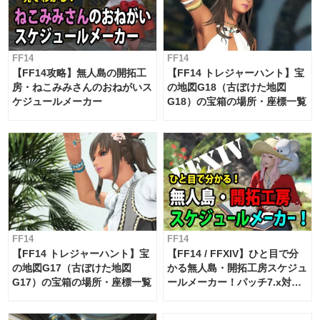
FF14
FF14
【FF14攻略】無人島の開拓工
【FF14 トレジャーハント】宝
房・ねこみみさんのおねがいス
の地図G18（古ぼけた地図
ケジュールメーカー
G18）の宝箱の場所・座標一覧
FF14
FF14
【FF14 トレジャーハント】宝
【FF14 / FFXIV】ひと目で分
の地図G17（古ぼけた地図
かる無人島・開拓工房スケジュ
G17）の宝箱の場所・座標一覧
ールメーカー！パッチ7.x対応
【島産品・貿易ツール】