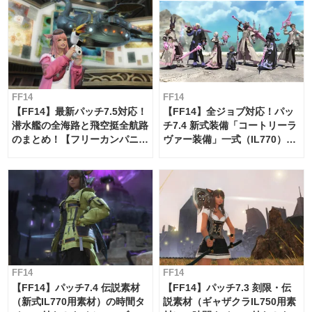
FF14
FF14
【FF14】最新パッチ7.5対応！
【FF14】全ジョブ対応！パッ
潜水艦の全海路と飛空挺全航路
チ7.4 新式装備「コートリーラ
のまとめ！【フリーカンパニ
ヴァー装備」一式（IL770）の
ー・サブマリンボイジャー】
必要素材一覧
FF14
FF14
【FF14】パッチ7.4 伝説素材
【FF14】パッチ7.3 刻限・伝
（新式IL770用素材）の時間タ
説素材（ギャザクラIL750用素