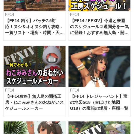
FF14
FF14
【FF14 釣り】パッチ7.5対
【FF14 / FFXIV】今週と来週
応！ヌシ＆オオヌシ釣り攻略 -
のスケジュール２週間分を一気
一覧リスト・場所・時間・天
に登録！おすすめ無人島・開拓
候・条件など まとめ
工房スケジュール【パッチ7.x
対応 / 毎週更新中】
FF14
FF14
【FF14攻略】無人島の開拓工
【FF14 トレジャーハント】宝
房・ねこみみさんのおねがいス
の地図G18（古ぼけた地図
ケジュールメーカー
G18）の宝箱の場所・座標一覧