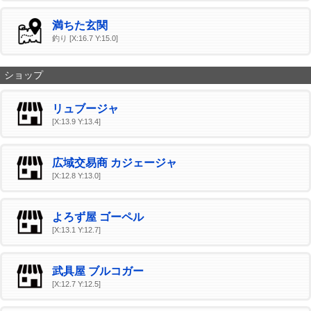
満ちた玄関
釣り [X:16.7 Y:15.0]
ショップ
リュブージャ
[X:13.9 Y:13.4]
広域交易商 カジェージャ
[X:12.8 Y:13.0]
よろず屋 ゴーペル
[X:13.1 Y:12.7]
武具屋 ブルコガー
[X:12.7 Y:12.5]