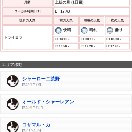
上弦の月 (1日目)
月齢
LT 17:43
ローカル時間 [LT]
場所の天気
前の天気
現在の天気
次の天気
快晴
晴れ
曇り
トライヨラ
ET 16:00 -
ET 00:00 -
ET 08:00 -
LT 16:56 -
LT 17:20 -
LT 17:43 -
エリア移動
シャーローニ荒野
[X:14.3 Y:2.0]
オールド・シャーレアン
[X:15.8 Y:13.7]
コザマル・カ
[X:7.1 Y:13.5]