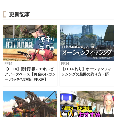
更新記事
FF14
FF14
【FF14】便利手帳 - エオルゼ
【FF14 釣り】オーシャンフィ
アデータベース【黄金のレガシ
ッシングの航路の釣り方・餌
ー パッチ7.5対応 FFXIV】