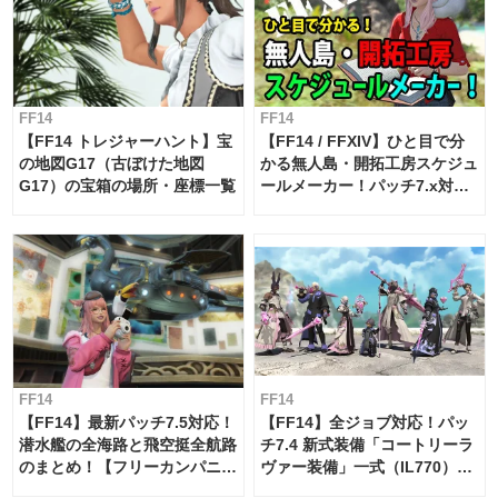
FF14
FF14
【FF14 トレジャーハント】宝
【FF14 / FFXIV】ひと目で分
の地図G17（古ぼけた地図
かる無人島・開拓工房スケジュ
G17）の宝箱の場所・座標一覧
ールメーカー！パッチ7.x対応
【島産品・貿易ツール】
FF14
FF14
【FF14】最新パッチ7.5対応！
【FF14】全ジョブ対応！パッ
潜水艦の全海路と飛空挺全航路
チ7.4 新式装備「コートリーラ
のまとめ！【フリーカンパニ
ヴァー装備」一式（IL770）の
ー・サブマリンボイジャー】
必要素材一覧