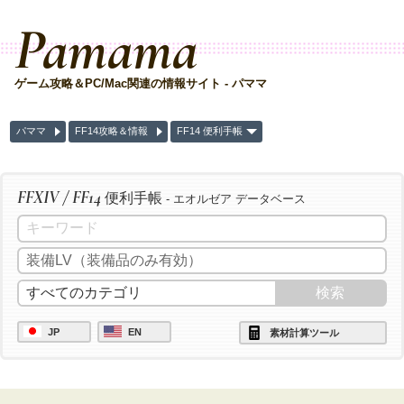
Pamama
ゲーム攻略＆PC/Mac関連の情報サイト - パママ
パママ
FF14攻略＆情報
FF14 便利手帳
FFXIV / FF14
便利手帳
- エオルゼア データベース
JP
EN
素材計算ツール