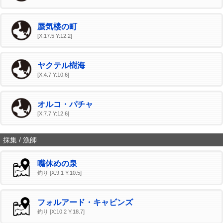
蜃気楼の町
[X:17.5 Y:12.2]
ヤクテル樹海
[X:4.7 Y:10.6]
オルコ・パチャ
[X:7.7 Y:12.6]
採集 / 漁師
嘴休めの泉
釣り [X:9.1 Y:10.5]
フォルアード・キャビンズ
釣り [X:10.2 Y:18.7]