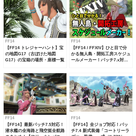
FF14
FF14
【FF14 トレジャーハント】宝
【FF14 / FFXIV】ひと目で分
の地図G17（古ぼけた地図
かる無人島・開拓工房スケジュ
G17）の宝箱の場所・座標一覧
ールメーカー！パッチ7.x対応
【島産品・貿易ツール】
FF14
FF14
【FF14】最新パッチ7.5対応！
【FF14】全ジョブ対応！パッ
潜水艦の全海路と飛空挺全航路
チ7.4 新式装備「コートリーラ