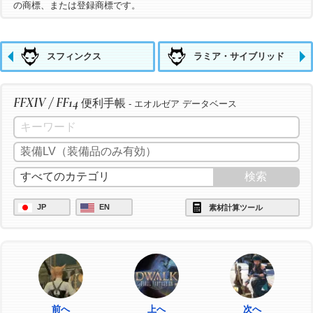
の商標、または登録商標です。
スフィンクス
ラミア・サイブリッド
FFXIV / FF14
便利手帳
- エオルゼア データベース
JP
EN
素材計算ツール
前へ
上へ
次へ