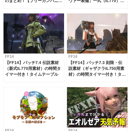
のまとめ！【フリーカンパニ
ヴァー装備」一式（IL770）の
ー・サブマリンボイジャー】
必要素材一覧
FF14
FF14
【FF14】パッチ7.4 伝説素材
【FF14】パッチ7.3 刻限・伝
（新式IL770用素材）の時間タ
説素材（ギャザクラIL750用素
イマー付き！タイムテーブル
材）の時間タイマー付き！タイ
ムテーブル
FF14
FF14