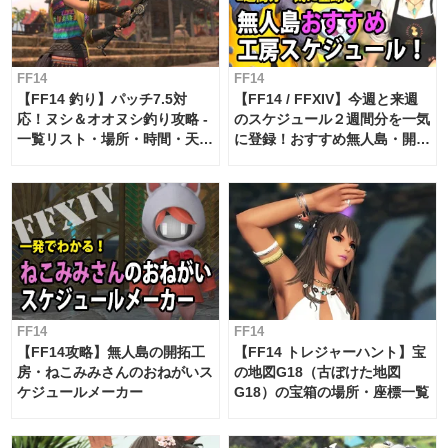
FF14
FF14
【FF14 釣り】パッチ7.5対
【FF14 / FFXIV】今週と来週
応！ヌシ＆オオヌシ釣り攻略 -
のスケジュール２週間分を一気
一覧リスト・場所・時間・天
に登録！おすすめ無人島・開拓
候・条件など まとめ
工房スケジュール【パッチ7.x
対応 / 毎週更新中】
FF14
FF14
【FF14攻略】無人島の開拓工
【FF14 トレジャーハント】宝
房・ねこみみさんのおねがいス
の地図G18（古ぼけた地図
ケジュールメーカー
G18）の宝箱の場所・座標一覧