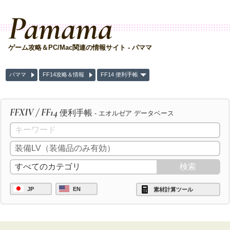
Pamama
ゲーム攻略＆PC/Mac関連の情報サイト - パママ
パママ
FF14攻略＆情報
FF14 便利手帳
FFXIV / FF14
便利手帳
- エオルゼア データベース
JP
EN
素材計算ツール