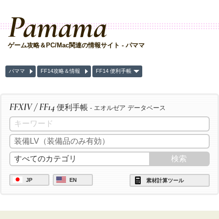
Pamama
ゲーム攻略＆PC/Mac関連の情報サイト - パママ
パママ
FF14攻略＆情報
FF14 便利手帳
FFXIV / FF14
便利手帳
- エオルゼア データベース
JP
EN
素材計算ツール