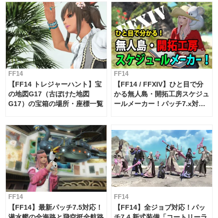
FF14
FF14
【FF14 トレジャーハント】宝
【FF14 / FFXIV】ひと目で分
の地図G17（古ぼけた地図
かる無人島・開拓工房スケジュ
G17）の宝箱の場所・座標一覧
ールメーカー！パッチ7.x対応
【島産品・貿易ツール】
FF14
FF14
【FF14】最新パッチ7.5対応！
【FF14】全ジョブ対応！パッ
潜水艦の全海路と飛空挺全航路
チ7.4 新式装備「コートリーラ