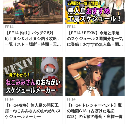
FF14
FF14
【FF14 釣り】パッチ7.5対
【FF14 / FFXIV】今週と来週
応！ヌシ＆オオヌシ釣り攻略 -
のスケジュール２週間分を一気
一覧リスト・場所・時間・天
に登録！おすすめ無人島・開拓
候・条件など まとめ
工房スケジュール【パッチ7.x
対応 / 毎週更新中】
FF14
FF14
【FF14攻略】無人島の開拓工
【FF14 トレジャーハント】宝
房・ねこみみさんのおねがいス
の地図G18（古ぼけた地図
ケジュールメーカー
G18）の宝箱の場所・座標一覧