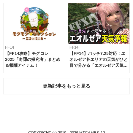
FF14
FF14
【FF14攻略】モグコレ
【FF14】パッチ7.25対応！エ
2025「奇譚の探究者」まとめ
オルゼア各エリアの天気がひと
＆報酬アイテム！
目で分かる「エオルゼア天気予
報」！
更新記事をもっと見る
COPYRIGHT (c) 2019 - 2026 MTGAMES.JP