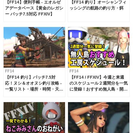
【FF14】便利手帳 - エオルゼ
【FF14 釣り】オーシャンフィ
アデータベース【黄金のレガシ
ッシングの航路の釣り方・餌
ー パッチ7.5対応 FFXIV】
FF14
FF14
【FF14 釣り】パッチ7.5対
【FF14 / FFXIV】今週と来週
応！ヌシ＆オオヌシ釣り攻略 -
のスケジュール２週間分を一気
一覧リスト・場所・時間・天
に登録！おすすめ無人島・開拓
候・条件など まとめ
工房スケジュール【パッチ7.x
対応 / 毎週更新中】