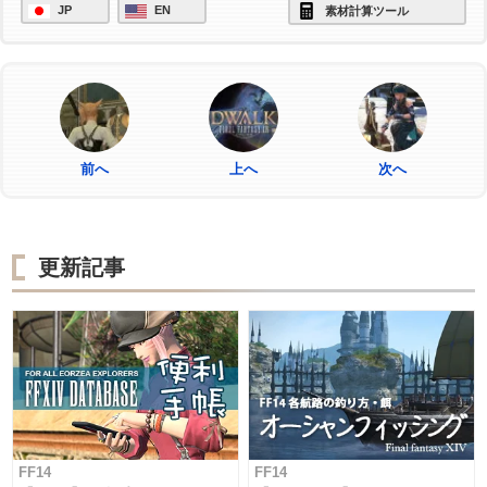
JP
EN
素材計算ツール
前へ
上へ
次へ
更新記事
FF14
FF14