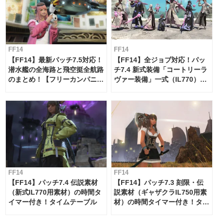
FF14
FF14
【FF14】最新パッチ7.5対応！
【FF14】全ジョブ対応！パッ
潜水艦の全海路と飛空挺全航路
チ7.4 新式装備「コートリーラ
のまとめ！【フリーカンパニ
ヴァー装備」一式（IL770）の
ー・サブマリンボイジャー】
必要素材一覧
FF14
FF14
【FF14】パッチ7.4 伝説素材
【FF14】パッチ7.3 刻限・伝
（新式IL770用素材）の時間タ
説素材（ギャザクラIL750用素
イマー付き！タイムテーブル
材）の時間タイマー付き！タイ
ムテーブル