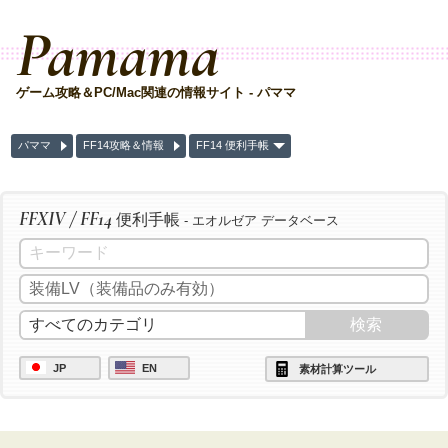
Pamama
ゲーム攻略＆PC/Mac関連の情報サイト - パママ
パママ
FF14攻略＆情報
FF14 便利手帳
FFXIV / FF14
便利手帳
- エオルゼア データベース
JP
EN
素材計算ツール