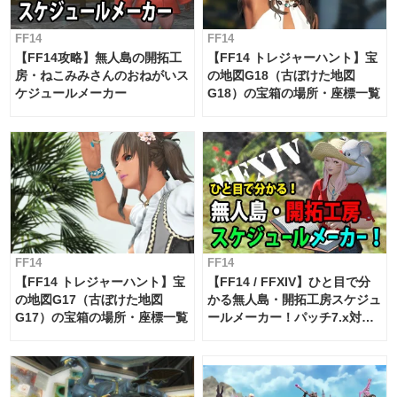
FF14
FF14
【FF14攻略】無人島の開拓工
【FF14 トレジャーハント】宝
房・ねこみみさんのおねがいス
の地図G18（古ぼけた地図
ケジュールメーカー
G18）の宝箱の場所・座標一覧
FF14
FF14
【FF14 トレジャーハント】宝
【FF14 / FFXIV】ひと目で分
の地図G17（古ぼけた地図
かる無人島・開拓工房スケジュ
G17）の宝箱の場所・座標一覧
ールメーカー！パッチ7.x対応
【島産品・貿易ツール】