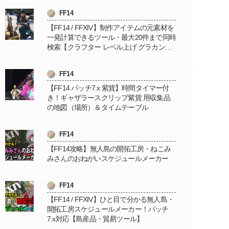
FF14
【FF14 / FFXIV】制作アイテムの元素材を
一発計算できるツール・最大20件まで同時
検索【クラフター レベル上げ グラカン納
品に便利】
FF14
【FF14 パッチ7.x 紫貨】時間タイマー付
き！ギャザラースクリップ紫貨 用収集品
の地図（場所）＆タイムテーブル
FF14
【FF14攻略】無人島の開拓工房・ねこみ
みさんのおねがいスケジュールメーカー
FF14
【FF14 / FFXIV】ひと目で分かる無人島・
開拓工房スケジュールメーカー！パッチ
7.x対応【島産品・貿易ツール】