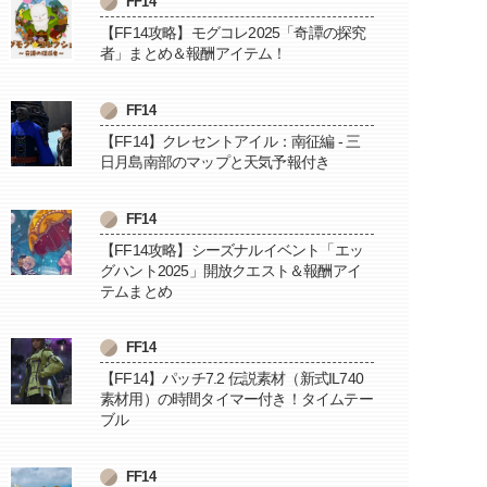
FF14
【FF14攻略】モグコレ2025「奇譚の探究
者」まとめ＆報酬アイテム！
FF14
【FF14】クレセントアイル：南征編 - 三
日月島南部のマップと天気予報付き
FF14
【FF14攻略】シーズナルイベント「エッ
グハント2025」開放クエスト＆報酬アイ
テムまとめ
FF14
【FF14】パッチ7.2 伝説素材（新式IL740
素材用）の時間タイマー付き！タイムテー
ブル
FF14