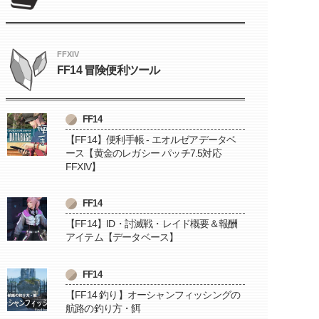
FFXIV
FF14 冒険便利ツール
FF14
【FF14】便利手帳 - エオルゼアデータベ
ース【黄金のレガシー パッチ7.5対応
FFXIV】
FF14
【FF14】ID・討滅戦・レイド概要＆報酬
アイテム【データベース】
FF14
【FF14 釣り】オーシャンフィッシングの
航路の釣り方・餌