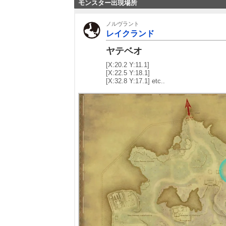
モンスター出現場所
ノルヴラント
レイクランド
ヤテベオ
[X:20.2 Y:11.1]
[X:22.5 Y:18.1]
[X:32.8 Y:17.1] etc..