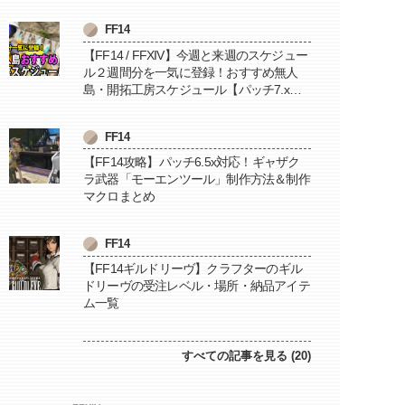
FF14
【FF14 / FFXIV】今週と来週のスケジュー
ル２週間分を一気に登録！おすすめ無人
島・開拓工房スケジュール【パッチ7.x対
応 / 毎週更新中】
FF14
【FF14攻略】パッチ6.5x対応！ギャザク
ラ武器「モーエンツール」制作方法＆制作
マクロまとめ
FF14
【FF14ギルドリーヴ】クラフターのギル
ドリーヴの受注レベル・場所・納品アイテ
ム一覧
すべての記事を見る (20)