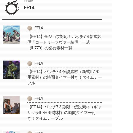
FFXIV
FF14
FF14
【FF14】全ジョブ対応！パッチ7.4 新式装
備「コートリーラヴァー装備」一式
（IL770）の必要素材一覧
FF14
【FF14】パッチ7.4 伝説素材（新式IL770
用素材）の時間タイマー付き！タイムテー
ブル
FF14
【FF14】パッチ7.3 刻限・伝説素材（ギャ
ザクラIL750用素材）の時間タイマー付
き！タイムテーブル