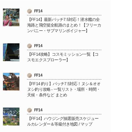
FF14
【FF14】最新パッチ7.5対応！潜水艦の全
海路と飛空挺全航路のまとめ！【フリーカ
ンパニー・サブマリンボイジャー】
FF14
【FF14攻略】コスモミッション一覧【コ
スモエクスプローラー】
FF14
【FF14 釣り】パッチ7.5対応！ヌシ＆オオ
ヌシ釣り攻略 - 一覧リスト・場所・時間・
天候・条件など まとめ
FF14
【FF14】ハウジング抽選販売スケジュー
ルカレンダー＆等級付き地図 / マップ