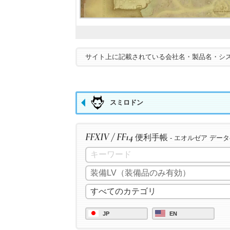
サイト上に記載されている会社名・製品名・シ
スミロドン
FFXIV / FF14
便利手帳
- エオルゼア デー
JP
EN