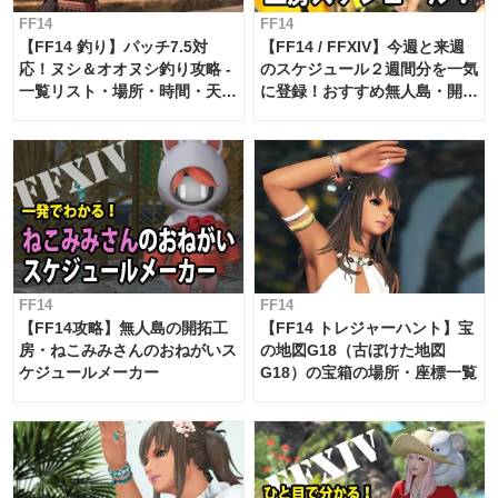
FF14
FF14
【FF14 釣り】パッチ7.5対
【FF14 / FFXIV】今週と来週
応！ヌシ＆オオヌシ釣り攻略 -
のスケジュール２週間分を一気
一覧リスト・場所・時間・天
に登録！おすすめ無人島・開拓
候・条件など まとめ
工房スケジュール【パッチ7.x
対応 / 毎週更新中】
FF14
FF14
【FF14攻略】無人島の開拓工
【FF14 トレジャーハント】宝
房・ねこみみさんのおねがいス
の地図G18（古ぼけた地図
ケジュールメーカー
G18）の宝箱の場所・座標一覧