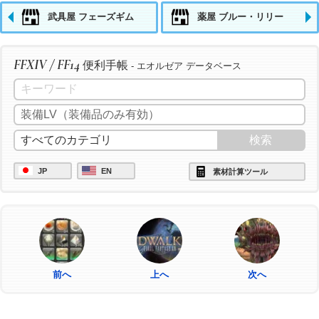
武具屋 フェーズギム
薬屋 ブルー・リリー
FFXIV / FF14
便利手帳
- エオルゼア データベース
JP
EN
素材計算ツール
前へ
上へ
次へ