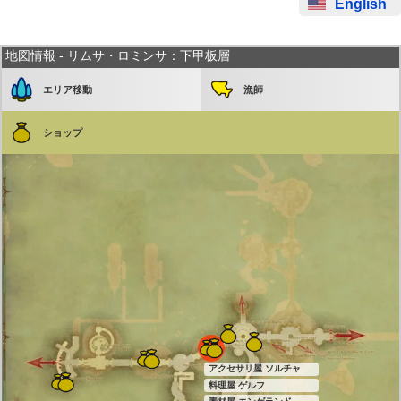
English
地図情報 - リムサ・ロミンサ：下甲板層
エリア移動
漁師
ショップ
アクセサリ屋 ソルチャ
料理屋 ゲルフ