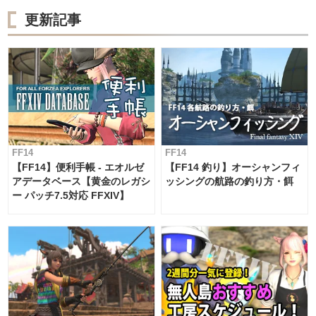
更新記事
FF14
FF14
【FF14】便利手帳 - エオルゼ
【FF14 釣り】オーシャンフィ
アデータベース【黄金のレガシ
ッシングの航路の釣り方・餌
ー パッチ7.5対応 FFXIV】