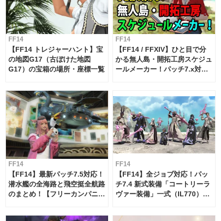
FF14
FF14
【FF14 トレジャーハント】宝
【FF14 / FFXIV】ひと目で分
の地図G17（古ぼけた地図
かる無人島・開拓工房スケジュ
G17）の宝箱の場所・座標一覧
ールメーカー！パッチ7.x対応
【島産品・貿易ツール】
FF14
FF14
【FF14】最新パッチ7.5対応！
【FF14】全ジョブ対応！パッ
潜水艦の全海路と飛空挺全航路
チ7.4 新式装備「コートリーラ
のまとめ！【フリーカンパニ
ヴァー装備」一式（IL770）の
ー・サブマリンボイジャー】
必要素材一覧