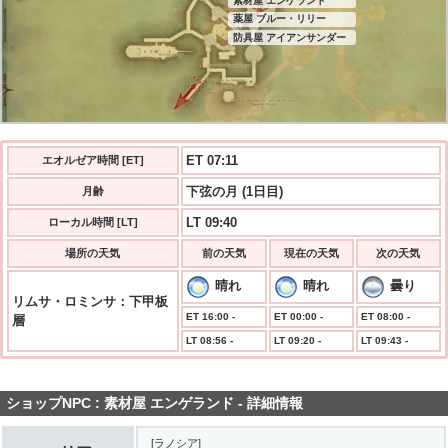
素材屋 エンゲランド
薬屋 ブルー・リリー
防具屋 アイアンサンダー
ET 07:11
エオルゼア時間 [ET]
下弦の月 (1日目)
月齢
LT 09:40
ローカル時間 [LT]
場所の天気
前の天気
現在の天気
次の天気
晴れ
晴れ
曇り
リムサ・ロミンサ：下甲板
ET 16:00 -
ET 00:00 -
ET 08:00 -
層
LT 08:56 -
LT 09:20 -
LT 09:43 -
ショップNPC : 素材屋 エンゲランド - 詳細情報
[ラノシア]