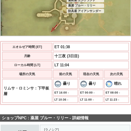
素材屋 エンゲランド
薬屋 ブルー・リリー
防具屋 アイアンサンダー
ET 01:38
エオルゼア時間 [ET]
十三夜 (3日目)
月齢
LT 11:04
ローカル時間 [LT]
場所の天気
前の天気
現在の天気
次の天気
曇り
曇り
晴れ
リムサ・ロミンサ：下甲板
ET 16:00 -
ET 00:00 -
ET 08:00 -
層
LT 10:36 -
LT 11:00 -
LT 11:23 -
ショップNPC : 薬屋 ブルー・リリー - 詳細情報
[ラノシア]