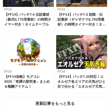
FF14
FF14
【FF14】パッチ7.4 伝説素材
【FF14】パッチ7.3 刻限・伝
（新式IL770用素材）の時間タ
説素材（ギャザクラIL750用素
イマー付き！タイムテーブル
材）の時間タイマー付き！タイ
ムテーブル
FF14
FF14
【FF14攻略】モグコレ
【FF14】パッチ7.25対応！エ
2025「奇譚の探究者」まとめ
オルゼア各エリアの天気がひと
＆報酬アイテム！
目で分かる「エオルゼア天気予
報」！
更新記事をもっと見る