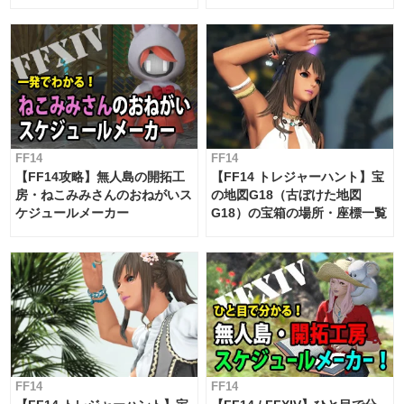
候・条件など まとめ
工房スケジュール【パッチ7.x
対応 / 毎週更新中】
FF14
FF14
【FF14攻略】無人島の開拓工
【FF14 トレジャーハント】宝
房・ねこみみさんのおねがいス
の地図G18（古ぼけた地図
ケジュールメーカー
G18）の宝箱の場所・座標一覧
FF14
FF14