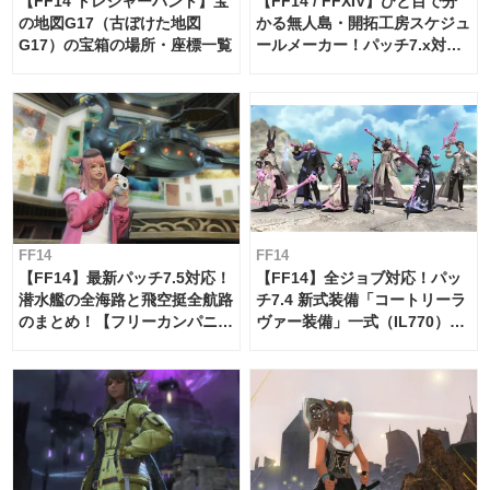
【FF14 トレジャーハント】宝
【FF14 / FFXIV】ひと目で分
の地図G17（古ぼけた地図
かる無人島・開拓工房スケジュ
G17）の宝箱の場所・座標一覧
ールメーカー！パッチ7.x対応
【島産品・貿易ツール】
FF14
FF14
【FF14】最新パッチ7.5対応！
【FF14】全ジョブ対応！パッ
潜水艦の全海路と飛空挺全航路
チ7.4 新式装備「コートリーラ
のまとめ！【フリーカンパニ
ヴァー装備」一式（IL770）の
ー・サブマリンボイジャー】
必要素材一覧