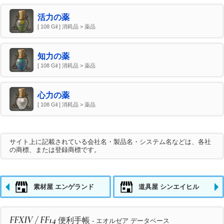
活力の薬
[ 108 Gil ] 消耗品 > 薬品
知力の薬
[ 108 Gil ] 消耗品 > 薬品
心力の薬
[ 108 Gil ] 消耗品 > 薬品
サイト上に記載されている会社名・製品名・システム名などは、各社
の商標、または登録商標です。
素材屋 エンゲランド
道具屋 シンエイヒル
FFXIV / FF14
便利手帳
- エオルゼア データベース