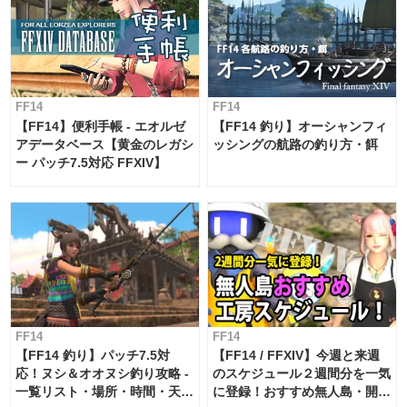
FF14
FF14
【FF14】便利手帳 - エオルゼ
【FF14 釣り】オーシャンフィ
アデータベース【黄金のレガシ
ッシングの航路の釣り方・餌
ー パッチ7.5対応 FFXIV】
FF14
FF14
【FF14 釣り】パッチ7.5対
【FF14 / FFXIV】今週と来週
応！ヌシ＆オオヌシ釣り攻略 -
のスケジュール２週間分を一気
一覧リスト・場所・時間・天
に登録！おすすめ無人島・開拓