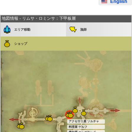
English
地図情報 - リムサ・ロミンサ：下甲板層
エリア移動
漁師
ショップ
アクセサリ屋 ソルチャ
料理屋 ゲルフ