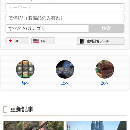
JP
EN
素材計算ツール
前へ
上へ
次へ
更新記事