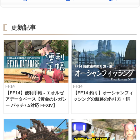
更新記事
FF14
FF14
【FF14】便利手帳 - エオルゼ
【FF14 釣り】オーシャンフィ
アデータベース【黄金のレガシ
ッシングの航路の釣り方・餌
ー パッチ7.5対応 FFXIV】