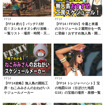
FF14
FF14
【FF14 釣り】パッチ7.5対
【FF14 / FFXIV】今週と来週
応！ヌシ＆オオヌシ釣り攻略 -
のスケジュール２週間分を一気
一覧リスト・場所・時間・天
に登録！おすすめ無人島・開拓
候・条件など まとめ
工房スケジュール【パッチ7.x
対応 / 毎週更新中】
FF14
FF14
【FF14攻略】無人島の開拓工
【FF14 トレジャーハント】宝
房・ねこみみさんのおねがいス
の地図G18（古ぼけた地図
ケジュールメーカー
G18）の宝箱の場所・座標一覧