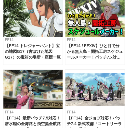
FF14
FF14
【FF14 トレジャーハント】宝
【FF14 / FFXIV】ひと目で分
の地図G17（古ぼけた地図
かる無人島・開拓工房スケジュ
G17）の宝箱の場所・座標一覧
ールメーカー！パッチ7.x対応
【島産品・貿易ツール】
FF14
FF14
【FF14】最新パッチ7.5対応！
【FF14】全ジョブ対応！パッ
潜水艦の全海路と飛空挺全航路
チ7.4 新式装備「コートリーラ