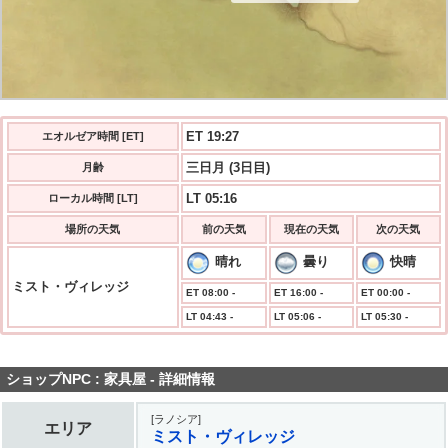
ET 19:27
エオルゼア時間 [ET]
三日月 (3日目)
月齢
LT 05:16
ローカル時間 [LT]
場所の天気
前の天気
現在の天気
次の天気
晴れ
曇り
快晴
ミスト・ヴィレッジ
ET 08:00 -
ET 16:00 -
ET 00:00 -
LT 04:43 -
LT 05:06 -
LT 05:30 -
ショップNPC : 家具屋 - 詳細情報
[ラノシア]
エリア
ミスト・ヴィレッジ