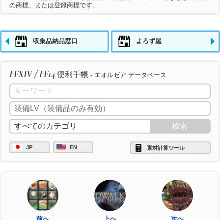
の商標、または登録商標です。
収集品納品窓口
よろず屋
FFXIV / FF14
便利手帳
- エオルゼア データベース
JP
EN
素材計算ツール
前へ
上へ
次へ