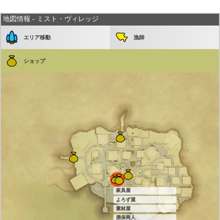
地図情報 - ミスト・ヴィレッジ
エリア移動
漁師
ショップ
家具屋
よろず屋
素材屋
酒保商人