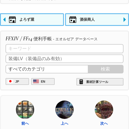
よろず屋
酒保商人
FFXIV / FF14
便利手帳
- エオルゼア データベース
JP
EN
素材計算ツール
前へ
上へ
次へ