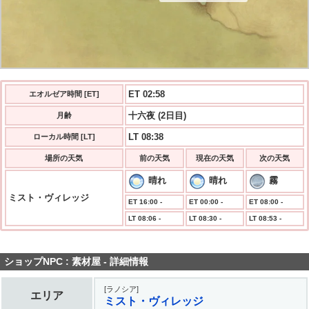
ET 02:58
エオルゼア時間 [ET]
十六夜 (2日目)
月齢
LT 08:38
ローカル時間 [LT]
場所の天気
前の天気
現在の天気
次の天気
晴れ
晴れ
霧
ミスト・ヴィレッジ
ET 16:00 -
ET 00:00 -
ET 08:00 -
LT 08:06 -
LT 08:30 -
LT 08:53 -
ショップNPC : 素材屋 - 詳細情報
[ラノシア]
エリア
ミスト・ヴィレッジ