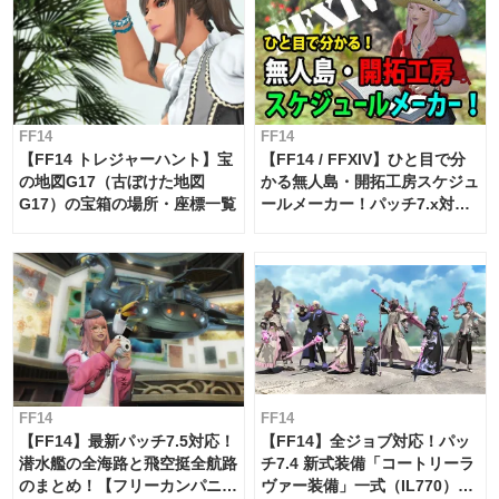
FF14
FF14
【FF14 トレジャーハント】宝
【FF14 / FFXIV】ひと目で分
の地図G17（古ぼけた地図
かる無人島・開拓工房スケジュ
G17）の宝箱の場所・座標一覧
ールメーカー！パッチ7.x対応
【島産品・貿易ツール】
FF14
FF14
【FF14】最新パッチ7.5対応！
【FF14】全ジョブ対応！パッ
潜水艦の全海路と飛空挺全航路
チ7.4 新式装備「コートリーラ
のまとめ！【フリーカンパニ
ヴァー装備」一式（IL770）の