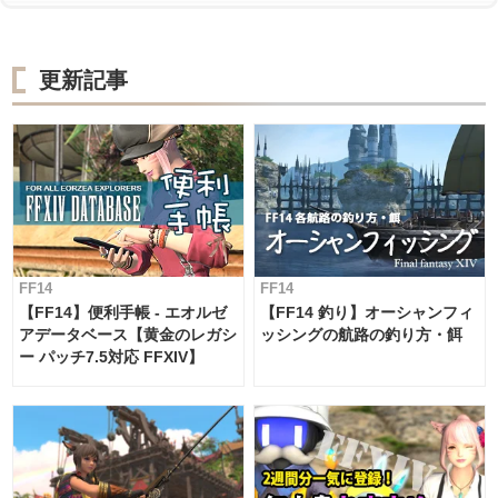
更新記事
FF14
FF14
【FF14】便利手帳 - エオルゼ
【FF14 釣り】オーシャンフィ
アデータベース【黄金のレガシ
ッシングの航路の釣り方・餌
ー パッチ7.5対応 FFXIV】