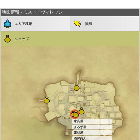
地図情報 - ミスト・ヴィレッジ
エリア移動
漁師
ショップ
家具屋
よろず屋
素材屋
酒保商人