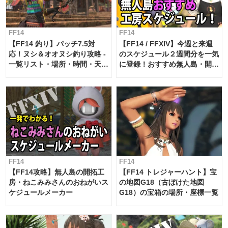
FF14
FF14
【FF14 釣り】パッチ7.5対
【FF14 / FFXIV】今週と来週
応！ヌシ＆オオヌシ釣り攻略 -
のスケジュール２週間分を一気
一覧リスト・場所・時間・天
に登録！おすすめ無人島・開拓
候・条件など まとめ
工房スケジュール【パッチ7.x
対応 / 毎週更新中】
FF14
FF14
【FF14攻略】無人島の開拓工
【FF14 トレジャーハント】宝
房・ねこみみさんのおねがいス
の地図G18（古ぼけた地図
ケジュールメーカー
G18）の宝箱の場所・座標一覧