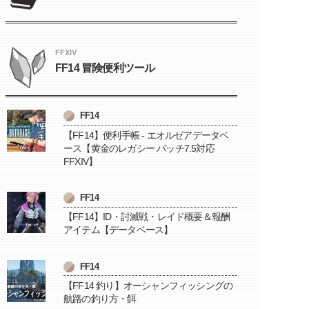
FFXIV
FF14 冒険便利ツール
FF14
【FF14】便利手帳 - エオルゼアデータベ
ース【黄金のレガシー パッチ7.5対応
FFXIV】
FF14
【FF14】ID・討滅戦・レイド概要＆報酬
アイテム【データベース】
FF14
【FF14 釣り】オーシャンフィッシングの
航路の釣り方・餌