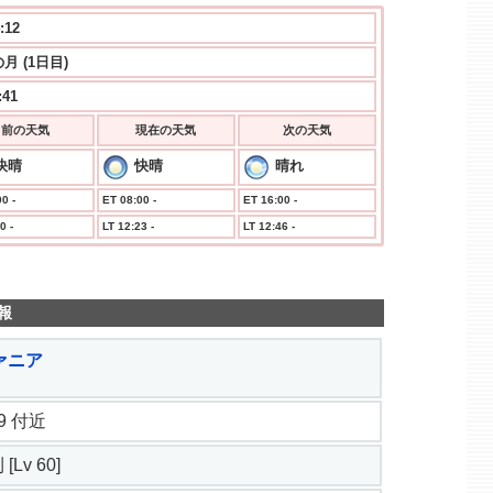
:12
月 (1日目)
:41
前の天気
現在の天気
次の天気
快晴
快晴
晴れ
0 -
ET 08:00 -
ET 16:00 -
0 -
LT 12:23 -
LT 12:46 -
報
ァニア
1.9 付近
[Lv 60]