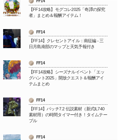
FF14
【FF14攻略】モグコレ2025「奇譚の探究
者」まとめ＆報酬アイテム！
FF14
【FF14】クレセントアイル：南征編 - 三
日月島南部のマップと天気予報付き
FF14
【FF14攻略】シーズナルイベント「エッ
グハント2025」開放クエスト＆報酬アイ
テムまとめ
FF14
【FF14】パッチ7.2 伝説素材（新式IL740
素材用）の時間タイマー付き！タイムテー
ブル
FF14