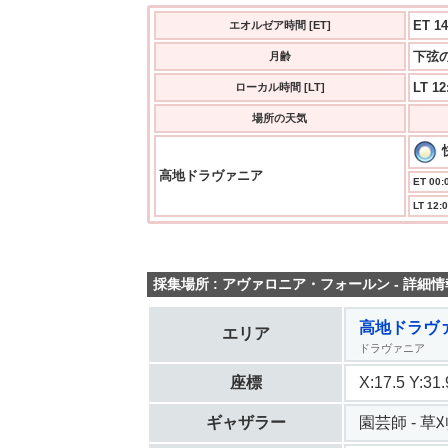
ET 14
エオルゼア時間 [ET]
下弦の
月齢
LT 12
ローカル時間 [LT]
場所の天気
高地ドラヴァニア
ET 00:0
LT 12:0
採集場所 : アヴァロニア・フォールン - 詳細情
高地ドラヴ
エリア
ドラヴァニア
座標
X:17.5 Y:3
ギャザラー
園芸師 - 草刈 