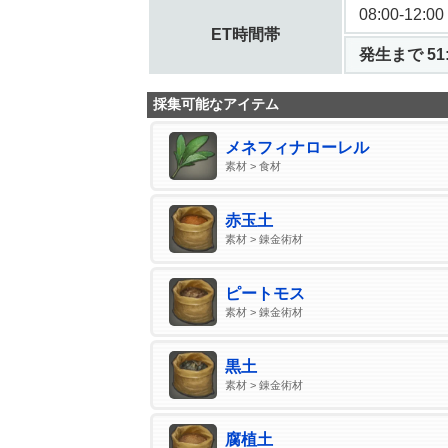
08:00-12:00
ET時間帯
発生まで 51:
採集可能なアイテム
メネフィナローレル
素材 > 食材
赤玉土
素材 > 錬金術材
ピートモス
素材 > 錬金術材
黒土
素材 > 錬金術材
腐植土