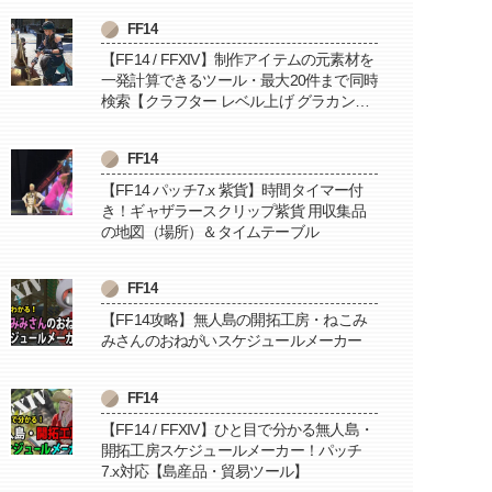
FF14
【FF14 / FFXIV】制作アイテムの元素材を
一発計算できるツール・最大20件まで同時
検索【クラフター レベル上げ グラカン納
品に便利】
FF14
【FF14 パッチ7.x 紫貨】時間タイマー付
き！ギャザラースクリップ紫貨 用収集品
の地図（場所）＆タイムテーブル
FF14
【FF14攻略】無人島の開拓工房・ねこみ
みさんのおねがいスケジュールメーカー
FF14
【FF14 / FFXIV】ひと目で分かる無人島・
開拓工房スケジュールメーカー！パッチ
7.x対応【島産品・貿易ツール】