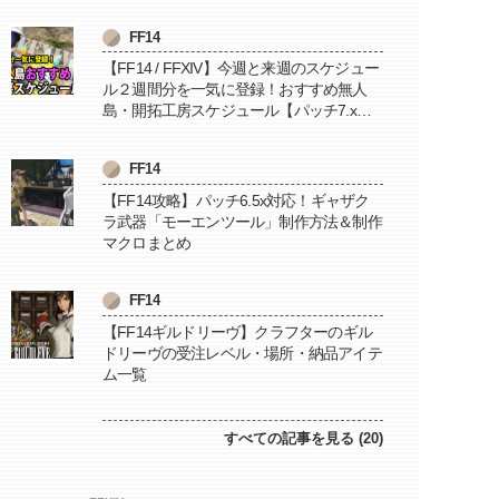
FF14
【FF14 / FFXIV】今週と来週のスケジュー
ル２週間分を一気に登録！おすすめ無人
島・開拓工房スケジュール【パッチ7.x対
応 / 毎週更新中】
FF14
【FF14攻略】パッチ6.5x対応！ギャザク
ラ武器「モーエンツール」制作方法＆制作
マクロまとめ
FF14
【FF14ギルドリーヴ】クラフターのギル
ドリーヴの受注レベル・場所・納品アイテ
ム一覧
すべての記事を見る (20)