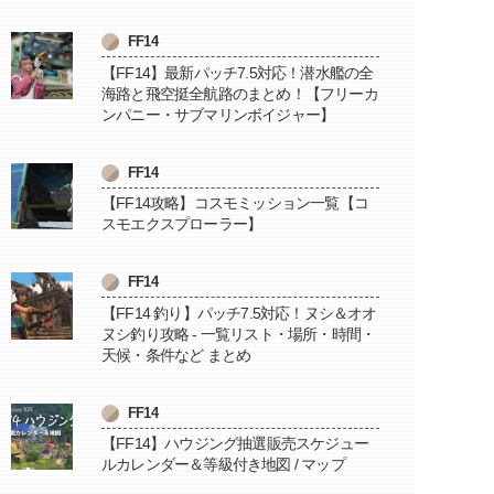
FF14
【FF14】最新パッチ7.5対応！潜水艦の全
海路と飛空挺全航路のまとめ！【フリーカ
ンパニー・サブマリンボイジャー】
FF14
【FF14攻略】コスモミッション一覧【コ
スモエクスプローラー】
FF14
【FF14 釣り】パッチ7.5対応！ヌシ＆オオ
ヌシ釣り攻略 - 一覧リスト・場所・時間・
天候・条件など まとめ
FF14
【FF14】ハウジング抽選販売スケジュー
ルカレンダー＆等級付き地図 / マップ