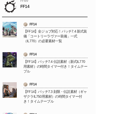
FFXIV
FF14
FF14
【FF14】全ジョブ対応！パッチ7.4 新式装
備「コートリーラヴァー装備」一式
（IL770）の必要素材一覧
FF14
【FF14】パッチ7.4 伝説素材（新式IL770
用素材）の時間タイマー付き！タイムテー
ブル
FF14
【FF14】パッチ7.3 刻限・伝説素材（ギャ
ザクラIL750用素材）の時間タイマー付
き！タイムテーブル