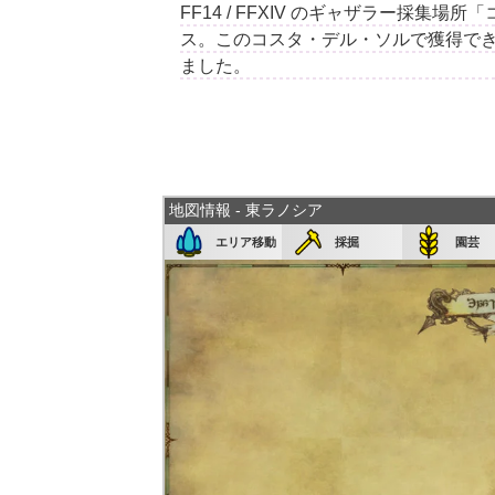
FF14 / FFXIV のギャザラー採集
ス。このコスタ・デル・ソルで獲得で
ました。
地図情報 - 東ラノシア
エリア移動
採掘
園芸