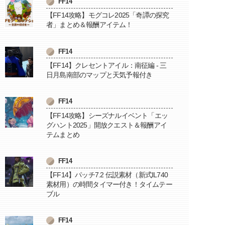
FF14
【FF14攻略】モグコレ2025「奇譚の探究
者」まとめ＆報酬アイテム！
FF14
【FF14】クレセントアイル：南征編 - 三
日月島南部のマップと天気予報付き
FF14
【FF14攻略】シーズナルイベント「エッ
グハント2025」開放クエスト＆報酬アイ
テムまとめ
FF14
【FF14】パッチ7.2 伝説素材（新式IL740
素材用）の時間タイマー付き！タイムテー
ブル
FF14