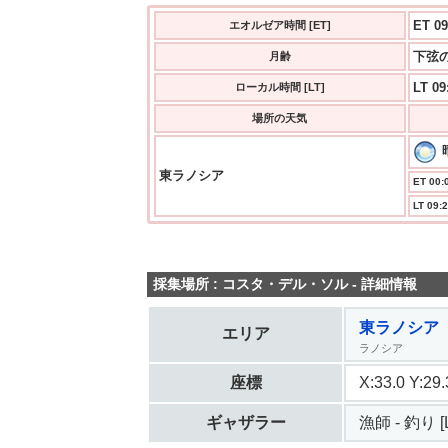
ET 09
エオルゼア時間 [ET]
下弦の
月齢
LT 09
ローカル時間 [LT]
場所の天気
東ラノシア
ET 00:0
LT 09:2
採集場所 : コスタ・デル・ソル - 詳細情報
東ラノシア
エリア
ラノシア
座標
X:33.0 Y:2
ギャザラー
漁師 - 釣り [L