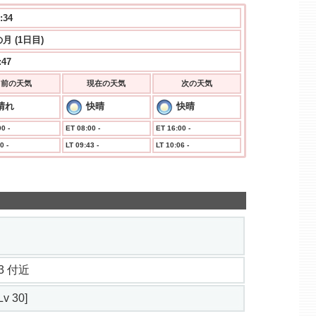
:34
月 (1日目)
:47
前の天気
現在の天気
次の天気
晴れ
快晴
快晴
0 -
ET 08:00 -
ET 16:00 -
0 -
LT 09:43 -
LT 10:06 -
9.3 付近
v 30]