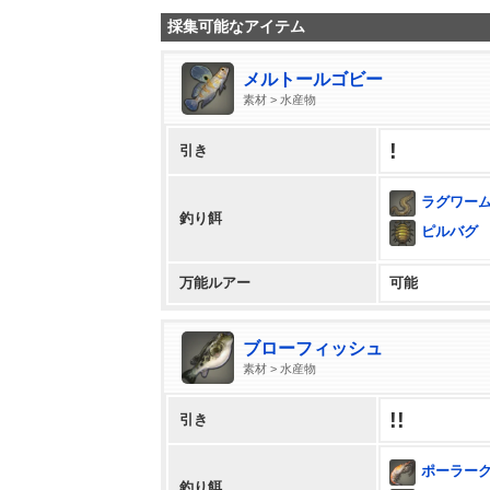
採集可能なアイテム
メルトールゴビー
素材 > 水産物
!
引き
ラグワー
釣り餌
ピルバグ
万能ルアー
可能
ブローフィッシュ
素材 > 水産物
!!
引き
ポーラー
釣り餌