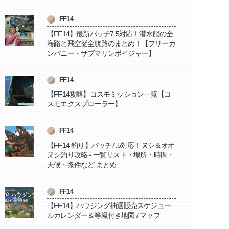
FF14
【FF14】最新パッチ7.5対応！潜水艦の全
海路と飛空挺全航路のまとめ！【フリーカ
ンパニー・サブマリンボイジャー】
FF14
【FF14攻略】コスモミッション一覧【コ
スモエクスプローラー】
FF14
【FF14 釣り】パッチ7.5対応！ヌシ＆オオ
ヌシ釣り攻略 - 一覧リスト・場所・時間・
天候・条件など まとめ
FF14
【FF14】ハウジング抽選販売スケジュー
ルカレンダー＆等級付き地図 / マップ