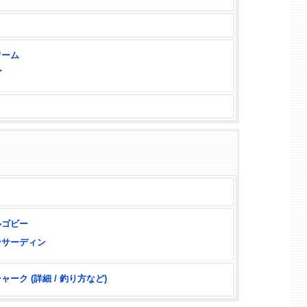
ワーム
グ
ルゴビー
ンサーディン
ーク (詳細 / 釣り方など)