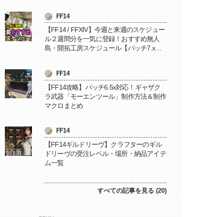
FF14
【FF14 / FFXIV】今週と来週のスケジュー
ル２週間分を一気に登録！おすすめ無人
島・開拓工房スケジュール【パッチ7.x対
応 / 毎週更新中】
FF14
【FF14攻略】パッチ6.5x対応！ギャザク
ラ武器「モーエンツール」制作方法＆制作
マクロまとめ
FF14
【FF14ギルドリーヴ】クラフターのギル
ドリーヴの受注レベル・場所・納品アイテ
ム一覧
すべての記事を見る (20)