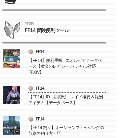
FFXIV
FF14 冒険便利ツール
FF14
【FF14】便利手帳 - エオルゼアデータベ
ース【黄金のレガシー パッチ7.5対応
FFXIV】
FF14
【FF14】ID・討滅戦・レイド概要＆報酬
アイテム【データベース】
FF14
【FF14 釣り】オーシャンフィッシングの
航路の釣り方・餌