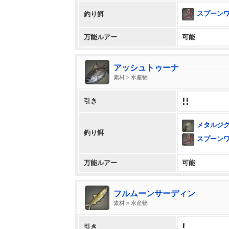
スプーン
釣り餌
万能ルアー
可能
アッシュトゥーナ
素材 > 水産物
!!
引き
メタルジ
釣り餌
スプーン
万能ルアー
可能
フルムーンサーディン
素材 > 水産物
!
引き