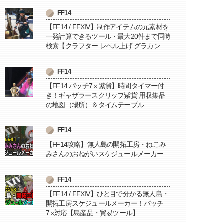
FF14
【FF14 / FFXIV】制作アイテムの元素材を
一発計算できるツール・最大20件まで同時
検索【クラフター レベル上げ グラカン納
品に便利】
FF14
【FF14 パッチ7.x 紫貨】時間タイマー付
き！ギャザラースクリップ紫貨 用収集品
の地図（場所）＆タイムテーブル
FF14
【FF14攻略】無人島の開拓工房・ねこみ
みさんのおねがいスケジュールメーカー
FF14
【FF14 / FFXIV】ひと目で分かる無人島・
開拓工房スケジュールメーカー！パッチ
7.x対応【島産品・貿易ツール】