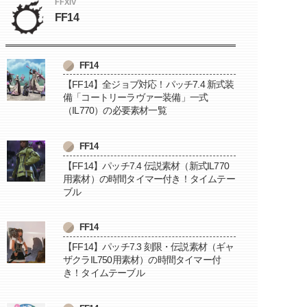
FFXIV
FF14
FF14
【FF14】全ジョブ対応！パッチ7.4 新式装
備「コートリーラヴァー装備」一式
（IL770）の必要素材一覧
FF14
【FF14】パッチ7.4 伝説素材（新式IL770
用素材）の時間タイマー付き！タイムテー
ブル
FF14
【FF14】パッチ7.3 刻限・伝説素材（ギャ
ザクラIL750用素材）の時間タイマー付
き！タイムテーブル