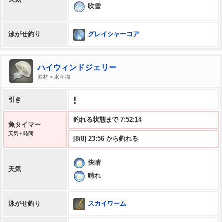
吹雪
グレイシャーコア
泳がせ釣り
ハイウィンドジェリー
素材 > 水産物
!
引き
釣れる状態まで 7:52:13
魚タイマー
天気＋時間
[8/8] 23:56 から釣れる
快晴
天気
晴れ
スカイワーム
泳がせ釣り