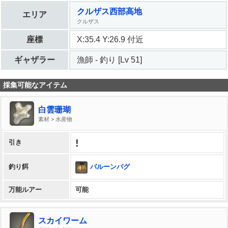
クルザス西部高地
エリア
クルザス
座標
X:35.4 Y:26.9 付近
ギャザラー
漁師 - 釣り [Lv 51]
採集可能なアイテム
白雲珊瑚
素材 > 水産物
!
引き
バルーンバグ
釣り餌
万能ルアー
可能
スカイワーム