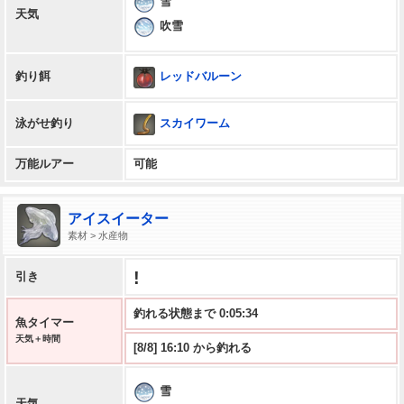
雪
天気
吹雪
レッドバルーン
釣り餌
スカイワーム
泳がせ釣り
万能ルアー
可能
アイスイーター
素材 > 水産物
!
引き
釣れる状態まで 0:05:33
魚タイマー
天気＋時間
[8/8] 16:10 から釣れる
雪
天気