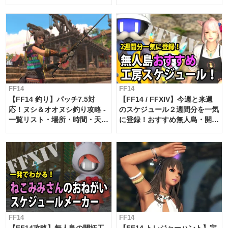
FF14
FF14
【FF14 釣り】パッチ7.5対
【FF14 / FFXIV】今週と来週
応！ヌシ＆オオヌシ釣り攻略 -
のスケジュール２週間分を一気
一覧リスト・場所・時間・天
に登録！おすすめ無人島・開拓
候・条件など まとめ
工房スケジュール【パッチ7.x
対応 / 毎週更新中】
FF14
FF14