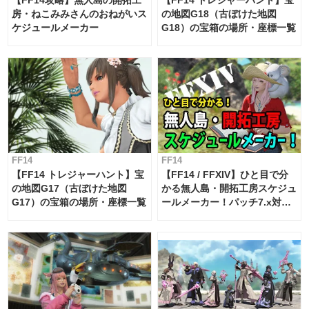
【FF14攻略】無人島の開拓工
【FF14 トレジャーハント】宝
房・ねこみみさんのおねがいス
の地図G18（古ぼけた地図
ケジュールメーカー
G18）の宝箱の場所・座標一覧
FF14
FF14
【FF14 トレジャーハント】宝
【FF14 / FFXIV】ひと目で分
の地図G17（古ぼけた地図
かる無人島・開拓工房スケジュ
G17）の宝箱の場所・座標一覧
ールメーカー！パッチ7.x対応
【島産品・貿易ツール】