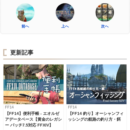
前へ
上へ
次へ
更新記事
FF14
FF14
【FF14】便利手帳 - エオルゼ
【FF14 釣り】オーシャンフィ
アデータベース【黄金のレガシ
ッシングの航路の釣り方・餌
ー パッチ7.5対応 FFXIV】