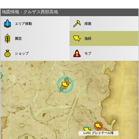
地図情報 - クルザス西部高地
エリア移動
採掘
園芸
漁師
ショップ
モブ
Lv51 グレイテール滝