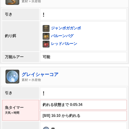
素材 > 水産物
!
引き
ジャンボガガンボ
バルーンバグ
釣り餌
レッドバルーン
万能ルアー
可能
グレイシャーコア
素材 > 水産物
!
引き
釣れる状態まで 0:05:33
魚タイマー
天気＋時間
[8/8] 16:10 から釣れる