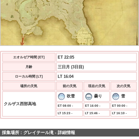
ET 22:05
エオルゼア時間 [ET]
三日月 (3日目)
月齢
LT 16:04
ローカル時間 [LT]
場所の天気
前の天気
現在の天気
次の天気
吹雪
曇り
雪
クルザス西部高地
ET 08:00 -
ET 16:00 -
ET 00:00 -
LT 15:23 -
LT 15:46 -
LT 16:10 -
採集場所 : グレイテール滝 - 詳細情報