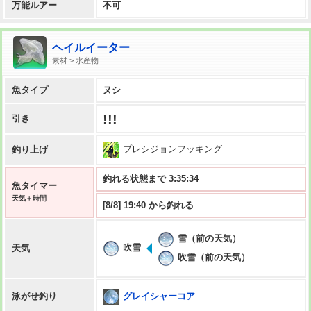
万能ルアー
不可
ヘイルイーター
素材 > 水産物
魚タイプ
ヌシ
!!!
引き
プレシジョンフッキング
釣り上げ
釣れる状態まで 3:35:33
魚タイマー
天気＋時間
[8/8] 19:40 から釣れる
雪（前の天気）
吹雪
天気
吹雪（前の天気）
グレイシャーコア
泳がせ釣り