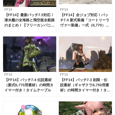
FF14
FF14
【FF14】最新パッチ7.5対応！
【FF14】全ジョブ対応！パッ
潜水艦の全海路と飛空挺全航路
チ7.4 新式装備「コートリーラ
のまとめ！【フリーカンパニ
ヴァー装備」一式（IL770）の
ー・サブマリンボイジャー】
必要素材一覧
FF14
FF14
【FF14】パッチ7.4 伝説素材
【FF14】パッチ7.3 刻限・伝
（新式IL770用素材）の時間タ
説素材（ギャザクラIL750用素
イマー付き！タイムテーブル
材）の時間タイマー付き！タイ
ムテーブル