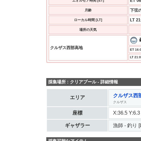
ET 06
エオルゼア時間 [ET]
下弦の
月齢
LT 21
ローカル時間 [LT]
場所の天気
クルザス西部高地
ET 16:0
LT 21:0
採集場所 : クリアプール - 詳細情報
クルザス西
エリア
クルザス
座標
X:36.5 Y:6
ギャザラー
漁師 - 釣り [L