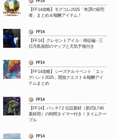
FF14
【FF14攻略】モグコレ2025「奇譚の探究
者」まとめ＆報酬アイテム！
FF14
【FF14】クレセントアイル：南征編 - 三
日月島南部のマップと天気予報付き
FF14
【FF14攻略】シーズナルイベント「エッ
グハント2025」開放クエスト＆報酬アイ
テムまとめ
FF14
【FF14】パッチ7.2 伝説素材（新式IL740
素材用）の時間タイマー付き！タイムテー
ブル
FF14