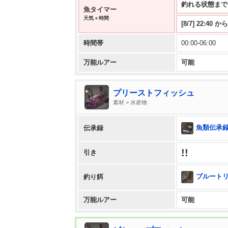
釣れる状態まで 0:
魚タイマー
天気＋時間
[8/7] 22:40
時間帯
00:00-06:00
万能ルアー
可能
プリーストフィッシュ
素材 > 水産物
魚類伝承録
伝承録
!!
引き
ブルート
釣り餌
万能ルアー
可能