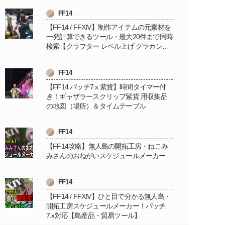
FF14
【FF14 / FFXIV】制作アイテムの元素材を
一発計算できるツール・最大20件まで同時
検索【クラフター レベル上げ グラカン納
品に便利】
FF14
【FF14 パッチ7.x 紫貨】時間タイマー付
き！ギャザラースクリップ紫貨 用収集品
の地図（場所）＆タイムテーブル
FF14
【FF14攻略】無人島の開拓工房・ねこみ
みさんのおねがいスケジュールメーカー
FF14
【FF14 / FFXIV】ひと目で分かる無人島・
開拓工房スケジュールメーカー！パッチ
7.x対応【島産品・貿易ツール】