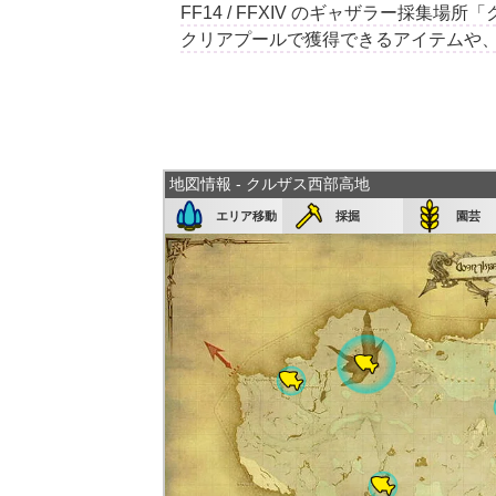
FF14 / FFXIV のギャザラー採
クリアプールで獲得できるアイテムや
地図情報 - クルザス西部高地
エリア移動
採掘
園芸