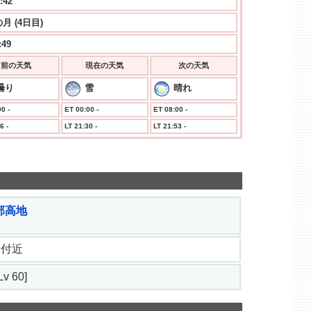
:43
月 (4日目)
:49
前の天気
現在の天気
次の天気
曇り
雪
晴れ
0 -
ET 00:00 -
ET 08:00 -
6 -
LT 21:30 -
LT 21:53 -
部高地
.3 付近
v 60]