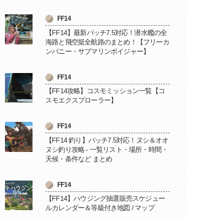
FF14
【FF14】最新パッチ7.5対応！潜水艦の全
海路と飛空挺全航路のまとめ！【フリーカ
ンパニー・サブマリンボイジャー】
FF14
【FF14攻略】コスモミッション一覧【コ
スモエクスプローラー】
FF14
【FF14 釣り】パッチ7.5対応！ヌシ＆オオ
ヌシ釣り攻略 - 一覧リスト・場所・時間・
天候・条件など まとめ
FF14
【FF14】ハウジング抽選販売スケジュー
ルカレンダー＆等級付き地図 / マップ