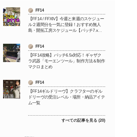
FF14
【FF14 / FFXIV】今週と来週のスケジュー
ル２週間分を一気に登録！おすすめ無人
島・開拓工房スケジュール【パッチ7.x対
応 / 毎週更新中】
FF14
【FF14攻略】パッチ6.5x対応！ギャザク
ラ武器「モーエンツール」制作方法＆制作
マクロまとめ
FF14
【FF14ギルドリーヴ】クラフターのギル
ドリーヴの受注レベル・場所・納品アイテ
ム一覧
すべての記事を見る (20)