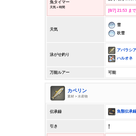
魚タイマー
天気＋時間
[8/7] 21:53
雪
天気
吹雪
アバラシ
泳がせ釣り
ハルオネ
万能ルアー
可能
カペリン
素材 > 水産物
魚類伝承録
伝承録
!
引き