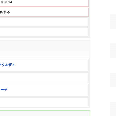
50:23
 から釣れる
:クルザス
リーチ