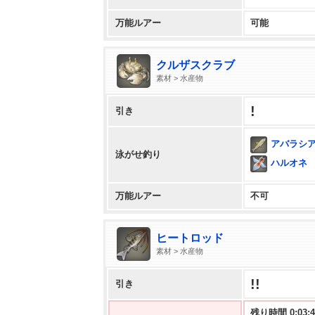
万能ルアー
可能
クルザスクラブ
素材 > 水産物
!
引き
アバラシ
泳がせ釣り
ハルオネ
万能ルアー
不可
ヒートロッド
素材 > 水産物
!!
引き
残り時間 0:03:4