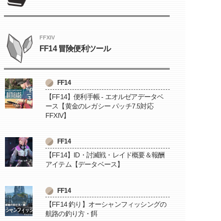
FFXIV
FF14 冒険便利ツール
FF14
【FF14】便利手帳 - エオルゼアデータベ
ース【黄金のレガシー パッチ7.5対応
FFXIV】
FF14
【FF14】ID・討滅戦・レイド概要＆報酬
アイテム【データベース】
FF14
【FF14 釣り】オーシャンフィッシングの
航路の釣り方・餌