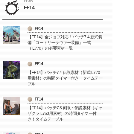
FFXIV
FF14
FF14
【FF14】全ジョブ対応！パッチ7.4 新式装
備「コートリーラヴァー装備」一式
（IL770）の必要素材一覧
FF14
【FF14】パッチ7.4 伝説素材（新式IL770
用素材）の時間タイマー付き！タイムテー
ブル
FF14
【FF14】パッチ7.3 刻限・伝説素材（ギャ
ザクラIL750用素材）の時間タイマー付
き！タイムテーブル