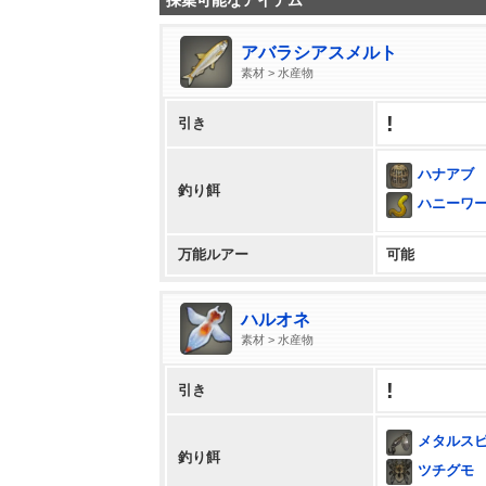
採集可能なアイテム
アバラシアスメルト
素材 > 水産物
!
引き
ハナアブ
釣り餌
ハニーワ
万能ルアー
可能
ハルオネ
素材 > 水産物
!
引き
メタルス
釣り餌
ツチグモ