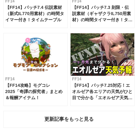
FF14
FF14
【FF14】パッチ7.4 伝説素材
【FF14】パッチ7.3 刻限・伝
（新式IL770用素材）の時間タ
説素材（ギャザクラIL750用素
イマー付き！タイムテーブル
材）の時間タイマー付き！タイ
ムテーブル
FF14
FF14
【FF14攻略】モグコレ
【FF14】パッチ7.25対応！エ
2025「奇譚の探究者」まとめ
オルゼア各エリアの天気がひと
＆報酬アイテム！
目で分かる「エオルゼア天気予
報」！
更新記事をもっと見る