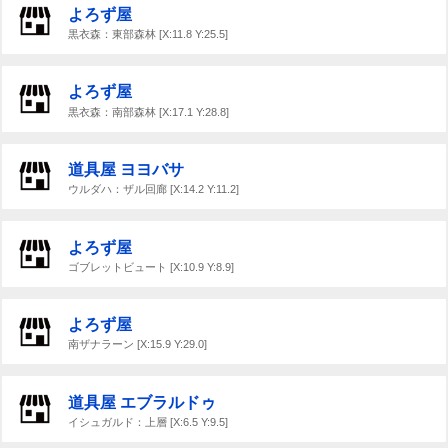
よろず屋
黒衣森：東部森林 [X:11.8 Y:25.5]
よろず屋
黒衣森：南部森林 [X:17.1 Y:28.8]
道具屋 ヨヨバサ
ウルダハ：ザル回廊 [X:14.2 Y:11.2]
よろず屋
ゴブレットビュート [X:10.9 Y:8.9]
よろず屋
南ザナラーン [X:15.9 Y:29.0]
道具屋 エブラルドゥ
イシュガルド：上層 [X:6.5 Y:9.5]