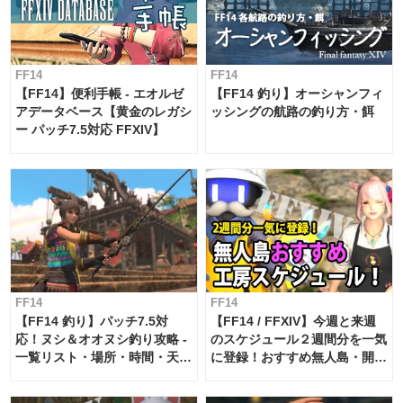
FF14
FF14
【FF14】便利手帳 - エオルゼ
【FF14 釣り】オーシャンフィ
アデータベース【黄金のレガシ
ッシングの航路の釣り方・餌
ー パッチ7.5対応 FFXIV】
FF14
FF14
【FF14 釣り】パッチ7.5対
【FF14 / FFXIV】今週と来週
応！ヌシ＆オオヌシ釣り攻略 -
のスケジュール２週間分を一気
一覧リスト・場所・時間・天
に登録！おすすめ無人島・開拓
候・条件など まとめ
工房スケジュール【パッチ7.x
対応 / 毎週更新中】