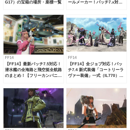
G17）の宝箱の場所・座標一覧
ールメーカー！パッチ7.x対応
【島産品・貿易ツール】
FF14
FF14
【FF14】最新パッチ7.5対応！
【FF14】全ジョブ対応！パッ
潜水艦の全海路と飛空挺全航路
チ7.4 新式装備「コートリーラ
のまとめ！【フリーカンパニ
ヴァー装備」一式（IL770）の
ー・サブマリンボイジャー】
必要素材一覧