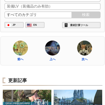
JP
EN
素材計算ツール
前へ
上へ
次へ
更新記事