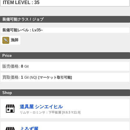
ITEM LEVEL : 35
装備可能クラス / ジョブ
装備可能レベル : Lv35~
漁師
Price
販売価格:
8
Gil
買取価格:
1
Gil (NQ)
[マーケット取引可能]
Shop
道具屋 シンエイヒル
リムサ・ロミンサ：下甲板層 [X:6.3 Y:11.9]
よろず屋