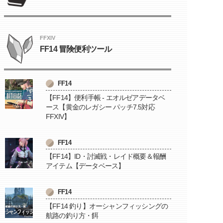
FFXIV
FF14 冒険便利ツール
FF14
【FF14】便利手帳 - エオルゼアデータベ
ース【黄金のレガシー パッチ7.5対応
FFXIV】
FF14
【FF14】ID・討滅戦・レイド概要＆報酬
アイテム【データベース】
FF14
【FF14 釣り】オーシャンフィッシングの
航路の釣り方・餌