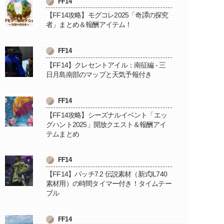
FF14
【FF14攻略】モグコレ2025「奇譚の探究
者」まとめ＆報酬アイテム！
FF14
【FF14】クレセントアイル：南征編 - 三
日月島南部のマップと天気予報付き
FF14
【FF14攻略】シーズナルイベント「エッ
グハント2025」開放クエスト＆報酬アイ
テムまとめ
FF14
【FF14】パッチ7.2 伝説素材（新式IL740
素材用）の時間タイマー付き！タイムテー
ブル
FF14