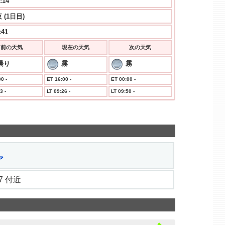
:15
 (1日目)
:41
前の天気
現在の天気
次の天気
曇り
霧
霧
0 -
ET 16:00 -
ET 00:00 -
3 -
LT 09:26 -
LT 09:50 -
ア
3.7 付近