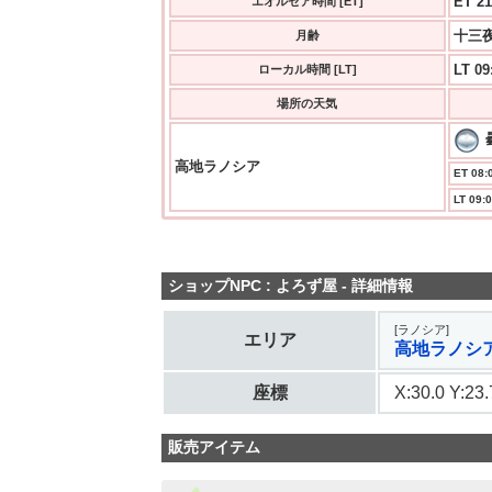
ET 21
エオルゼア時間 [ET]
十三夜
月齢
LT 09
ローカル時間 [LT]
場所の天気
高地ラノシア
ET 08:0
LT 09:0
ショップNPC : よろず屋 - 詳細情報
[ラノシア]
エリア
高地ラノシ
座標
X:30.0 Y:2
販売アイテム