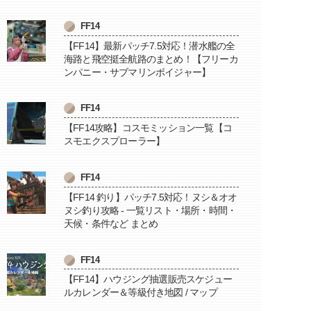
FF14
【FF14】最新パッチ7.5対応！潜水艦の全
海路と飛空挺全航路のまとめ！【フリーカ
ンパニー・サブマリンボイジャー】
FF14
【FF14攻略】コスモミッション一覧【コ
スモエクスプローラー】
FF14
【FF14 釣り】パッチ7.5対応！ヌシ＆オオ
ヌシ釣り攻略 - 一覧リスト・場所・時間・
天候・条件など まとめ
FF14
【FF14】ハウジング抽選販売スケジュー
ルカレンダー＆等級付き地図 / マップ