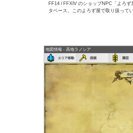
FF14 / FFXIV のショップNPC
タベース。このよろず屋で取り扱って
地図情報 - 高地ラノシア
エリア移動
採掘
園芸