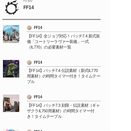
FFXIV
FF14
FF14
【FF14】全ジョブ対応！パッチ7.4 新式装
備「コートリーラヴァー装備」一式
（IL770）の必要素材一覧
FF14
【FF14】パッチ7.4 伝説素材（新式IL770
用素材）の時間タイマー付き！タイムテー
ブル
FF14
【FF14】パッチ7.3 刻限・伝説素材（ギャ
ザクラIL750用素材）の時間タイマー付
き！タイムテーブル