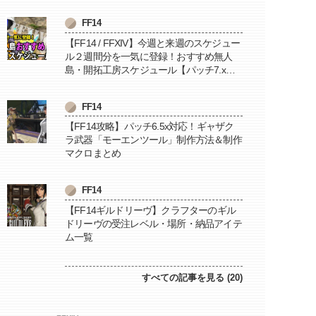
FF14
【FF14 / FFXIV】今週と来週のスケジュー
ル２週間分を一気に登録！おすすめ無人
島・開拓工房スケジュール【パッチ7.x対
応 / 毎週更新中】
FF14
【FF14攻略】パッチ6.5x対応！ギャザク
ラ武器「モーエンツール」制作方法＆制作
マクロまとめ
FF14
【FF14ギルドリーヴ】クラフターのギル
ドリーヴの受注レベル・場所・納品アイテ
ム一覧
すべての記事を見る (20)