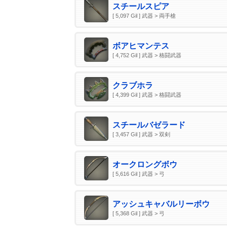
スチールスピア
[ 5,097 Gil ] 武器 > 両手槍
ボアヒマンテス
[ 4,752 Gil ] 武器 > 格闘武器
クラブホラ
[ 4,399 Gil ] 武器 > 格闘武器
スチールバゼラード
[ 3,457 Gil ] 武器 > 双剣
オークロングボウ
[ 5,616 Gil ] 武器 > 弓
アッシュキャバルリーボウ
[ 5,368 Gil ] 武器 > 弓