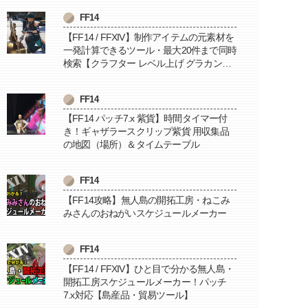
FF14
【FF14 / FFXIV】制作アイテムの元素材を
一発計算できるツール・最大20件まで同時
検索【クラフター レベル上げ グラカン納
品に便利】
FF14
【FF14 パッチ7.x 紫貨】時間タイマー付
き！ギャザラースクリップ紫貨 用収集品
の地図（場所）＆タイムテーブル
FF14
【FF14攻略】無人島の開拓工房・ねこみ
みさんのおねがいスケジュールメーカー
FF14
【FF14 / FFXIV】ひと目で分かる無人島・
開拓工房スケジュールメーカー！パッチ
7.x対応【島産品・貿易ツール】