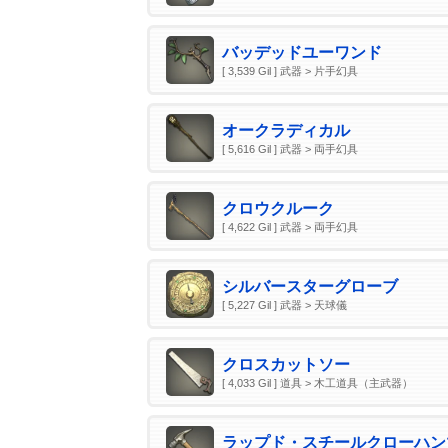
バッデッドユーワンド
[ 3,539 Gil ] 武器 > 片手幻具
オークラディカル
[ 5,616 Gil ] 武器 > 両手幻具
クロウクルーク
[ 4,622 Gil ] 武器 > 両手幻具
シルバースターグローブ
[ 5,227 Gil ] 武器 > 天球儀
クロスカットソー
[ 4,033 Gil ] 道具 > 木工道具（主武器）
ラップド・スチールクローハン