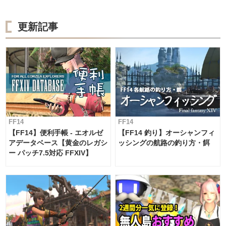
更新記事
FF14
FF14
【FF14】便利手帳 - エオルゼ
【FF14 釣り】オーシャンフィ
アデータベース【黄金のレガシ
ッシングの航路の釣り方・餌
ー パッチ7.5対応 FFXIV】