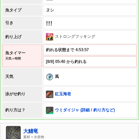
魚タイプ
ヌシ
!!!
引き
ストロングフッキング
釣り上げ
釣れる状態まで 4:53:56
魚タイマー
天気＋時間
[8/8] 05:40 から釣れる
風
天気
紅玉海老
泳がせ釣り
ウミダイジャ (詳細 / 釣り方など)
釣り方は？
大鰭竜
素材 > 水産物