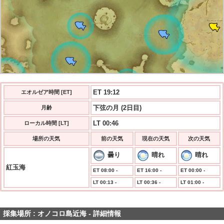
ET 19:13
エオルゼア時間 [ET]
下弦の月 (2日目)
月齢
LT 00:46
ローカル時間 [LT]
場所の天気
前の天気
現在の天気
次の天気
曇り
晴れ
晴れ
紅玉海
ET 08:00 -
ET 16:00 -
ET 00:00 -
LT 00:13 -
LT 00:36 -
LT 01:00 -
採集場所 : オノコロ島近海 - 詳細情報