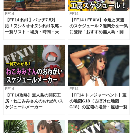
FF14
FF14
【FF14 釣り】パッチ7.5対
【FF14 / FFXIV】今週と来週
応！ヌシ＆オオヌシ釣り攻略 -
のスケジュール２週間分を一気
一覧リスト・場所・時間・天
に登録！おすすめ無人島・開拓
候・条件など まとめ
工房スケジュール【パッチ7.x
対応 / 毎週更新中】
FF14
FF14
【FF14攻略】無人島の開拓工
【FF14 トレジャーハント】宝
房・ねこみみさんのおねがいス
の地図G18（古ぼけた地図
ケジュールメーカー
G18）の宝箱の場所・座標一覧