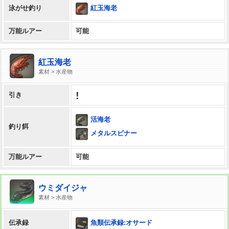
紅玉海老
泳がせ釣り
万能ルアー
可能
紅玉海老
素材 > 水産物
!
引き
活海老
釣り餌
メタルスピナー
万能ルアー
可能
ウミダイジャ
素材 > 水産物
魚類伝承録:オサード
伝承録