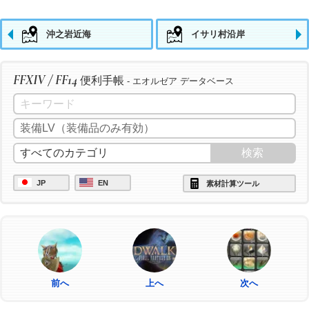
沖之岩近海
イサリ村沿岸
FFXIV / FF14
便利手帳
- エオルゼア データベース
JP
EN
素材計算ツール
前へ
上へ
次へ