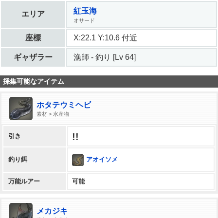
紅玉海
エリア
オサード
座標
X:22.1 Y:10.6 付近
ギャザラー
漁師 - 釣り [Lv 64]
採集可能なアイテム
ホタテウミヘビ
素材 > 水産物
!!
引き
アオイソメ
釣り餌
万能ルアー
可能
メカジキ