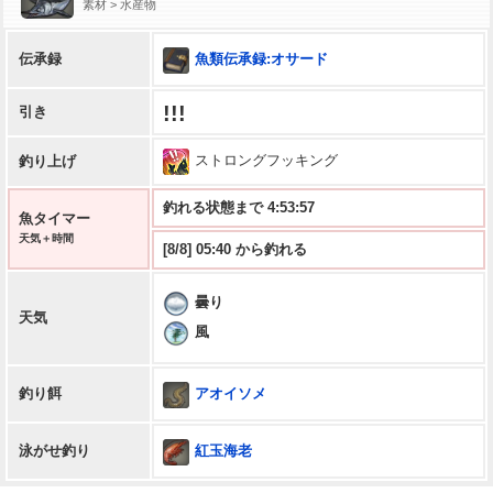
素材 > 水産物
魚類伝承録:オサード
伝承録
!!!
引き
ストロングフッキング
釣り上げ
釣れる状態まで 4:53:56
魚タイマー
天気＋時間
[8/8] 05:40 から釣れる
曇り
天気
風
アオイソメ
釣り餌
紅玉海老
泳がせ釣り