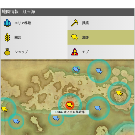
地図情報 - 紅玉海
エリア移動
採掘
園芸
漁師
ショップ
モブ
Lv64 オノコロ島近海