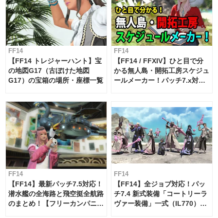
FF14
FF14
【FF14 トレジャーハント】宝
【FF14 / FFXIV】ひと目で分
の地図G17（古ぼけた地図
かる無人島・開拓工房スケジュ
G17）の宝箱の場所・座標一覧
ールメーカー！パッチ7.x対応
【島産品・貿易ツール】
FF14
FF14
【FF14】最新パッチ7.5対応！
【FF14】全ジョブ対応！パッ
潜水艦の全海路と飛空挺全航路
チ7.4 新式装備「コートリーラ
のまとめ！【フリーカンパニ
ヴァー装備」一式（IL770）の
ー・サブマリンボイジャー】
必要素材一覧