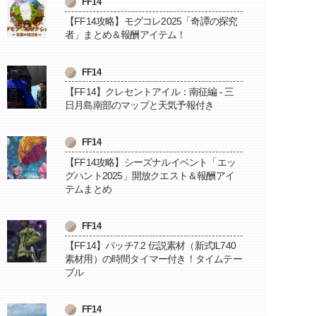
FF14
【FF14攻略】モグコレ2025「奇譚の探究
者」まとめ＆報酬アイテム！
FF14
【FF14】クレセントアイル：南征編 - 三
日月島南部のマップと天気予報付き
FF14
【FF14攻略】シーズナルイベント「エッ
グハント2025」開放クエスト＆報酬アイ
テムまとめ
FF14
【FF14】パッチ7.2 伝説素材（新式IL740
素材用）の時間タイマー付き！タイムテー
ブル
FF14