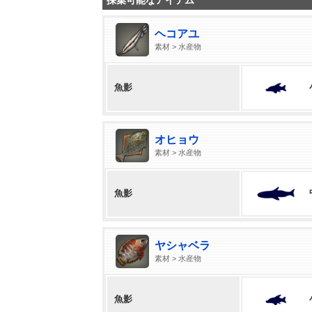
採集可能なアイテム
ヘコアユ
素材 > 水産物
魚影
オヒョウ
素材 > 水産物
魚影
ヤシャベラ
素材 > 水産物
魚影