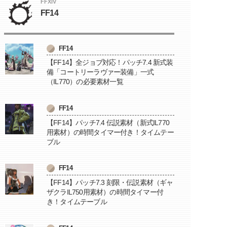
FFXIV
FF14
FF14
【FF14】全ジョブ対応！パッチ7.4 新式装
備「コートリーラヴァー装備」一式
（IL770）の必要素材一覧
FF14
【FF14】パッチ7.4 伝説素材（新式IL770
用素材）の時間タイマー付き！タイムテー
ブル
FF14
【FF14】パッチ7.3 刻限・伝説素材（ギャ
ザクラIL750用素材）の時間タイマー付
き！タイムテーブル