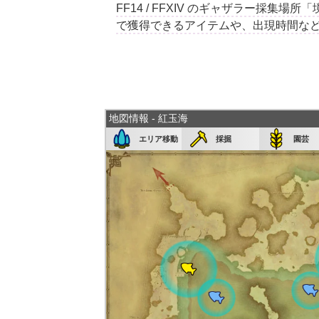
FF14 / FFXIV のギャザラー採
で獲得できるアイテムや、出現時間な
地図情報 - 紅玉海
エリア移動
採掘
園芸