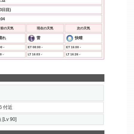
:33
(3日目)
:04
前の天気
現在の天気
次の天気
晴れ
雷
快晴
0 -
ET 08:00 -
ET 16:00 -
0 -
LT 16:03 -
LT 16:26 -
1.6 付近
[Lv 90]