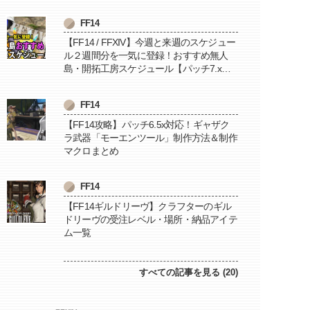
FF14
【FF14 / FFXIV】今週と来週のスケジュー
ル２週間分を一気に登録！おすすめ無人
島・開拓工房スケジュール【パッチ7.x対
応 / 毎週更新中】
FF14
【FF14攻略】パッチ6.5x対応！ギャザク
ラ武器「モーエンツール」制作方法＆制作
マクロまとめ
FF14
【FF14ギルドリーヴ】クラフターのギル
ドリーヴの受注レベル・場所・納品アイテ
ム一覧
すべての記事を見る (20)