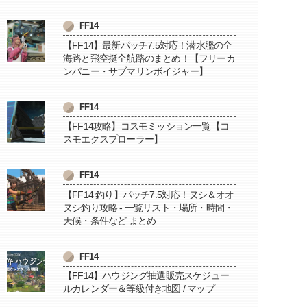
FF14
【FF14】最新パッチ7.5対応！潜水艦の全
海路と飛空挺全航路のまとめ！【フリーカ
ンパニー・サブマリンボイジャー】
FF14
【FF14攻略】コスモミッション一覧【コ
スモエクスプローラー】
FF14
【FF14 釣り】パッチ7.5対応！ヌシ＆オオ
ヌシ釣り攻略 - 一覧リスト・場所・時間・
天候・条件など まとめ
FF14
【FF14】ハウジング抽選販売スケジュー
ルカレンダー＆等級付き地図 / マップ