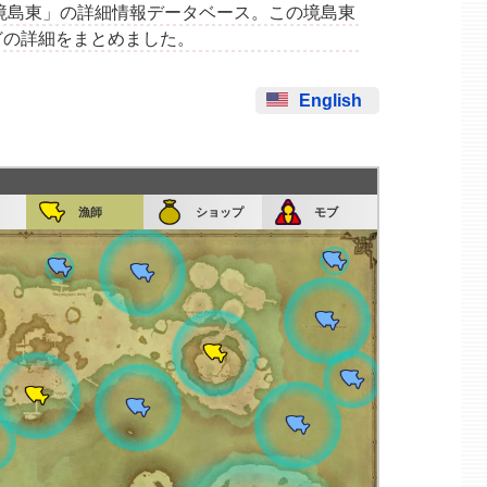
集場所「境島東」の詳細情報データベース。この境島東
どの詳細をまとめました。
English
漁師
ショップ
モブ