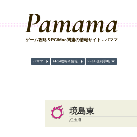
Pamama
ゲーム攻略＆PC/Mac関連の情報サイト - パママ
パママ
FF14攻略＆情報
FF14 便利手帳
境島東
紅玉海