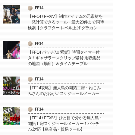
FF14
【FF14 / FFXIV】制作アイテムの元素材を
一発計算できるツール・最大20件まで同時
検索【クラフター レベル上げ グラカン納
品に便利】
FF14
【FF14 パッチ7.x 紫貨】時間タイマー付
き！ギャザラースクリップ紫貨 用収集品
の地図（場所）＆タイムテーブル
FF14
【FF14攻略】無人島の開拓工房・ねこみ
みさんのおねがいスケジュールメーカー
FF14
【FF14 / FFXIV】ひと目で分かる無人島・
開拓工房スケジュールメーカー！パッチ
7.x対応【島産品・貿易ツール】