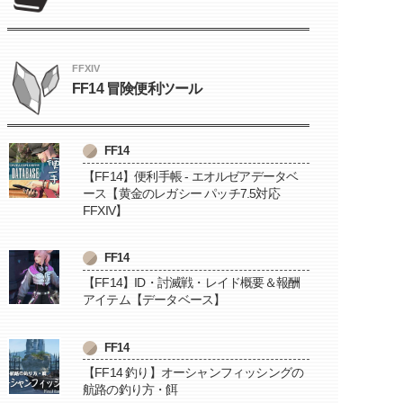
FFXIV
FF14 冒険便利ツール
FF14
【FF14】便利手帳 - エオルゼアデータベ
ース【黄金のレガシー パッチ7.5対応
FFXIV】
FF14
【FF14】ID・討滅戦・レイド概要＆報酬
アイテム【データベース】
FF14
【FF14 釣り】オーシャンフィッシングの
航路の釣り方・餌