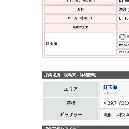
ET 08
エオルゼア時間 [ET]
満月 
月齢
LT 16
ローカル時間 [LT]
場所の天気
紅玉海
ET 00:0
LT 15:4
採集場所 : 境島東 - 詳細情報
紅玉海
エリア
オサード
座標
X:39.7 Y:3
ギャザラー
漁師 - 刺突漁 