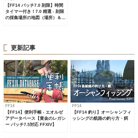
【FF14 パッチ7.0 刻限】時間
タイマー付き！7.0 精選 - 刻限
の採集場所の地図（場所）＆タ
イムテーブル
更新記事
FF14
FF14
【FF14】便利手帳 - エオルゼ
【FF14 釣り】オーシャンフィ
アデータベース【黄金のレガシ
ッシングの航路の釣り方・餌
ー パッチ7.5対応 FFXIV】