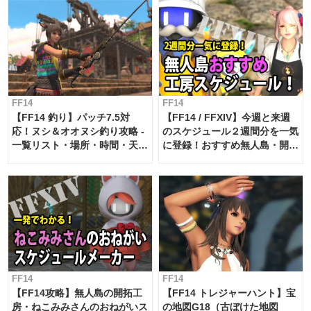
FF14
FF14
【FF14 釣り】パッチ7.5対
【FF14 / FFXIV】今週と来週
応！ヌシ＆オオヌシ釣り攻略 -
のスケジュール２週間分を一気
一覧リスト・場所・時間・天
に登録！おすすめ無人島・開拓
候・条件など まとめ
工房スケジュール【パッチ7.x
対応 / 毎週更新中】
FF14
FF14
【FF14攻略】無人島の開拓工
【FF14 トレジャーハント】宝
房・ねこみみさんのおねがいス
の地図G18（古ぼけた地図