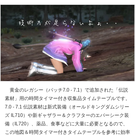
黄金のレガシー（パッチ7.0 - 7.1）で追加された「伝説
素材」用の時間タイマー付き収集品タイムテーブルです。
7.0 - 7.1 伝説素材は新式装備（オールドキングダムシリー
ズ IL710）や新ギャザラー＆クラフターのエバーシーク装
備（IL720）、薬品、食事などに大量に必要となるので、
この地図＆時間タイマー付きタイムテーブルを参考に効率