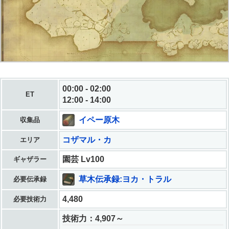
00:00 - 02:00
ET
12:00 - 14:00
イペー原木
収集品
コザマル・カ
エリア
園芸 Lv100
ギャザラー
草木伝承録:ヨカ・トラル
必要伝承録
4,480
必要技術力
技術力：4,907～