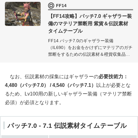
FF14
えあればお金を掛けずにガチ禁断できま
す。
【FF14攻略】パッチ7.0 ギャザラー装
備のマテリア禁断用 紫貨＆伝説素材
タイムテーブル
FF14 パッチ7.0のギャザラー装備
（IL690）をお金をかけずにマテリアのガチ
禁断をするための伝説素材＆橙貨収集品の
時間タイマー付きタイムテーブルです。伝
説素材で装備錬精しつつ、ハイオメガマテ
リジャ用の紫貨も獲得できるので、気合さ
なお、伝説素材の採集にはギャザラーの
必要技術力：
えあればお金を掛けずにガチ禁断できま
4,480（パッチ7.0） / 4,540（パッチ7.1）
以上が必要とな
す。
るため、Lv100用の新しいギャザラー装備（マテリア禁断
必須）が必須となります。
パッチ7.0 - 7.1 伝説素材タイムテーブル