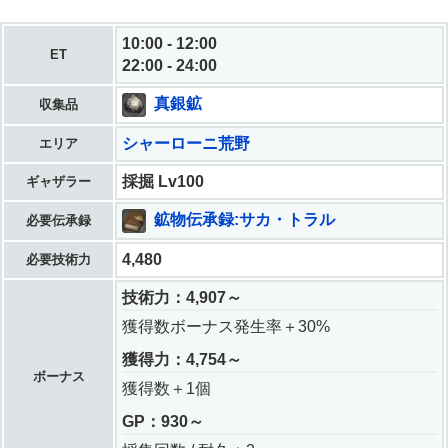
10:00 - 12:00
ET
22:00 - 24:00
真銀鉱
収集品
シャーローニ荒野
エリア
採掘 Lv100
ギャザラー
鉱物伝承録:サカ・トラル
必要伝承録
4,480
必要技術力
技術力：4,907～
獲得数ボーナス発生率＋30%
獲得力：4,754～
ボーナス
獲得数＋1個
GP：930～