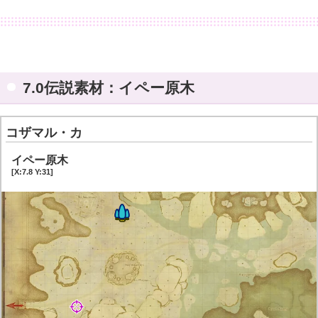
アン鉱
7.0伝説素材：トラルアルメン
7.0伝説素材：真銀鉱
7.0伝説素材：イペー原木
コザマル・カ
イペー原木
[X:7.8 Y:31]