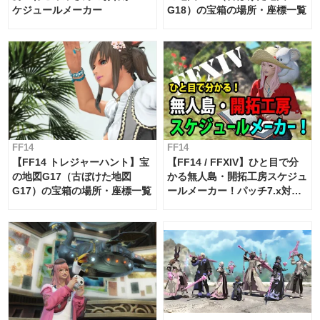
ケジュールメーカー
G18）の宝箱の場所・座標一覧
FF14
FF14
【FF14 トレジャーハント】宝
【FF14 / FFXIV】ひと目で分
の地図G17（古ぼけた地図
かる無人島・開拓工房スケジュ
G17）の宝箱の場所・座標一覧
ールメーカー！パッチ7.x対応
【島産品・貿易ツール】