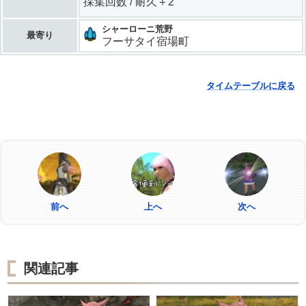
採集回数 / 耐久＋2
シャーローニ荒野
最寄り
フーサタイ宿場町
タイムテーブルに戻る
前へ
上へ
次へ
関連記事