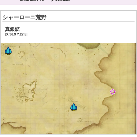
シャーローニ荒野
真銀鉱
[X:36.9 Y:27.5]