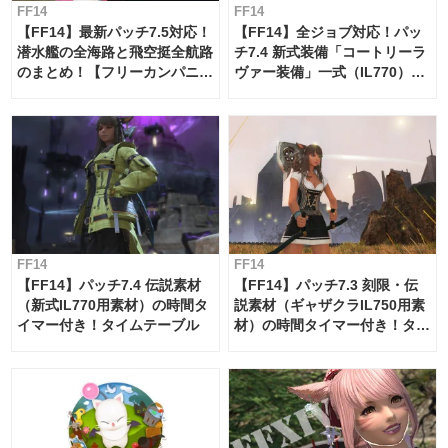
FF14
FF14
【FF14】最新パッチ7.5対応！
【FF14】全ジョブ対応！パッ
潜水艦の全海路と飛空挺全航路
チ7.4 新式装備「コートリーラ
のまとめ！【フリーカンパニ
ヴァー装備」一式（IL770）の
ー・サブマリンボイジャー】
必要素材一覧
FF14
FF14
【FF14】パッチ7.4 伝説素材
【FF14】パッチ7.3 刻限・伝
（新式IL770用素材）の時間タ
説素材（ギャザクラIL750用素
イマー付き！タイムテーブル
材）の時間タイマー付き！タイ
ムテーブル