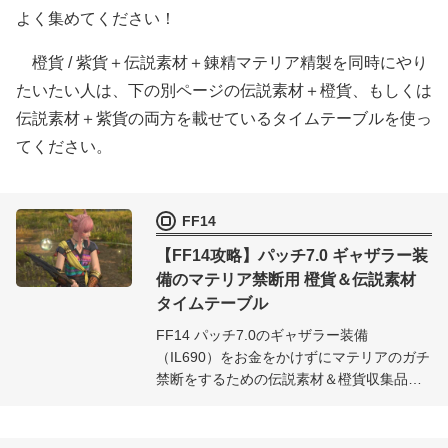
よく集めてください！
橙貨 / 紫貨＋伝説素材＋錬精マテリア精製を同時にやり
たいたい人は、下の別ページの伝説素材＋橙貨、もしくは
伝説素材＋紫貨の両方を載せているタイムテーブルを使っ
てください。
FF14
【FF14攻略】パッチ7.0 ギャザラー装
備のマテリア禁断用 橙貨＆伝説素材
タイムテーブル
FF14 パッチ7.0のギャザラー装備
（IL690）をお金をかけずにマテリアのガチ
禁断をするための伝説素材＆橙貨収集品の
時間タイマー付きタイムテーブルです。伝
説素材で装備錬精しつつ、ハイアルテマテ
リジャ用の橙貨も獲得できるので、気合さ