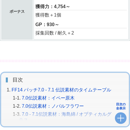
獲得力：4,754～
ボーナス
獲得数＋1個
GP：930～
採集回数 / 耐久＋2
目次
FF14 パッチ7.0 - 7.1 伝説素材のタイムテーブル
7.0伝説素材：イペー原木
目次の
7.0伝説素材：ノパルフラワー
全表示
7.0 - 7.1伝説素材：海島綿 / オプティカルグ
ラス
7.0 - 7.1伝説素材：混鉄鉱 / アレクサンドリ