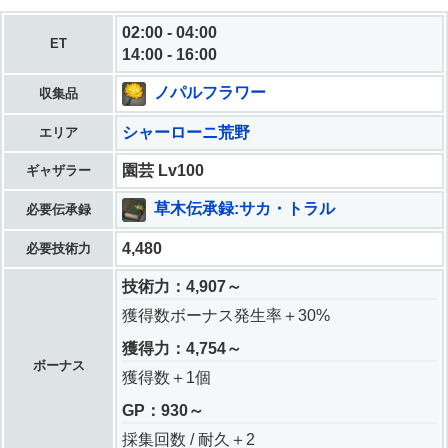
02:00 - 04:00
ET
14:00 - 16:00
ノパルフラワー
収集品
シャーローニ荒野
エリア
園芸 Lv100
ギャザラー
草木伝承録:サカ・トラル
必要伝承録
4,480
必要技術力
技術力：4,907～
獲得数ボーナス発生率＋30%
獲得力：4,754～
ボーナス
獲得数＋1個
GP：930～
採集回数 / 耐久＋2