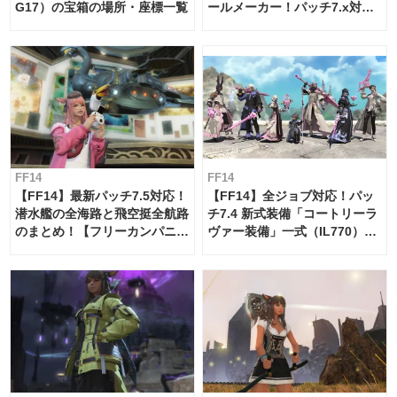
G17）の宝箱の場所・座標一覧
ールメーカー！パッチ7.x対応
【島産品・貿易ツール】
FF14
FF14
【FF14】最新パッチ7.5対応！
【FF14】全ジョブ対応！パッ
潜水艦の全海路と飛空挺全航路
チ7.4 新式装備「コートリーラ
のまとめ！【フリーカンパニ
ヴァー装備」一式（IL770）の
ー・サブマリンボイジャー】
必要素材一覧