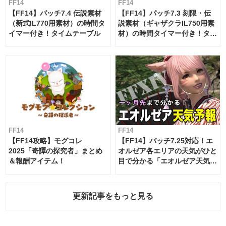
FF14
FF14
【FF14】パッチ7.4 伝説素材
【FF14】パッチ7.3 刻限・伝
（新式IL770用素材）の時間タ
説素材（ギャザクラIL750用素
イマー付き！タイムテーブル
材）の時間タイマー付き！タイ
ムテーブル
FF14
FF14
【FF14攻略】モグコレ
【FF14】パッチ7.25対応！エ
2025「奇譚の探究者」まとめ
オルゼア各エリアの天気がひと
＆報酬アイテム！
目で分かる「エオルゼア天気予
報」！
更新記事をもっと見る