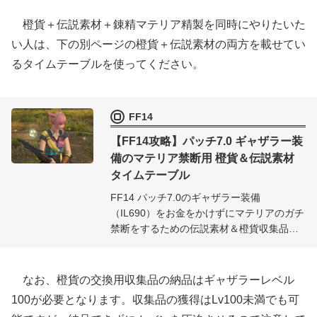
橙貨＋伝説素材＋錬精マテリア精製を同時にやりたいた
い人は、下の別ページの橙貨＋伝説素材の両方を載せてい
るタイムテーブルを使ってください。
FF14
【FF14攻略】パッチ7.0 ギャザラー装
備のマテリア禁断用 橙貨＆伝説素材
タイムテーブル
FF14 パッチ7.0のギャザラー装備
（IL690）をお金をかけずにマテリアのガチ
禁断をするための伝説素材＆橙貨収集品の
時間タイマー付きタイムテーブルです。伝
説素材で装備錬精しつつ、ハイアルテマテ
リジャ用の橙貨も獲得できるので、気合さ
なお、橙貨の交換用収集品の納品はギャザラーレベル
えあればお金を掛けずにガチ禁断できま
100が必要となります。収集品の獲得はLv100未満でも可
す。