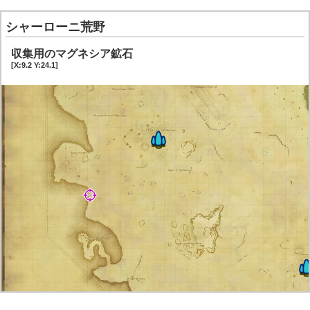
シャーローニ荒野
収集用のマグネシア鉱石
[X:9.2 Y:24.1]