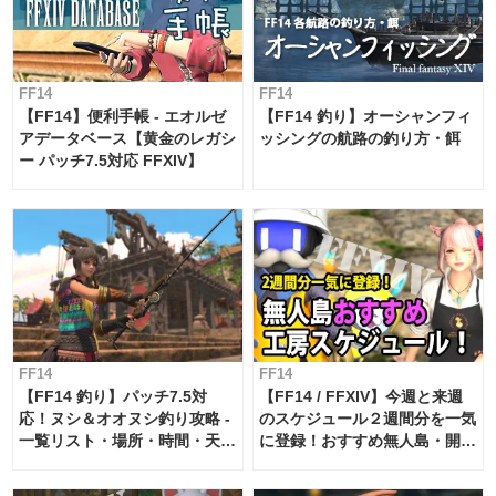
FF14
FF14
【FF14】便利手帳 - エオルゼ
【FF14 釣り】オーシャンフィ
アデータベース【黄金のレガシ
ッシングの航路の釣り方・餌
ー パッチ7.5対応 FFXIV】
FF14
FF14
【FF14 釣り】パッチ7.5対
【FF14 / FFXIV】今週と来週
応！ヌシ＆オオヌシ釣り攻略 -
のスケジュール２週間分を一気
一覧リスト・場所・時間・天
に登録！おすすめ無人島・開拓
候・条件など まとめ
工房スケジュール【パッチ7.x
対応 / 毎週更新中】