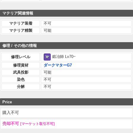
マテリア関連情報
マテリア装着
不可
マテリア精製
可能
修理 / その他の情報
鍛冶師 Lv70~
修理レベル
修理資材
ダークマターG7
武具投影
可能
染色
不可
分解
不可
Price
購入不可
売却不可
[マーケット取引不可]