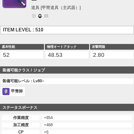
ー
道具 [甲冑道具（主武器）]
ITEM LEVEL : 510
基本性能
物理オートアタック
攻撃間隔
52
48.53
2.80
装備可能クラス / ジョブ
装備可能レベル : Lv80~
甲冑師
ステータスボーナス
作業精度
+854
加工精度
+468
CP
+6