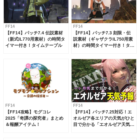
FF14
FF14
【FF14】パッチ7.4 伝説素材
【FF14】パッチ7.3 刻限・伝
（新式IL770用素材）の時間タ
説素材（ギャザクラIL750用素
イマー付き！タイムテーブル
材）の時間タイマー付き！タイ
ムテーブル
FF14
FF14
【FF14攻略】モグコレ
【FF14】パッチ7.25対応！エ
2025「奇譚の探究者」まとめ
オルゼア各エリアの天気がひと
＆報酬アイテム！
目で分かる「エオルゼア天気予
報」！