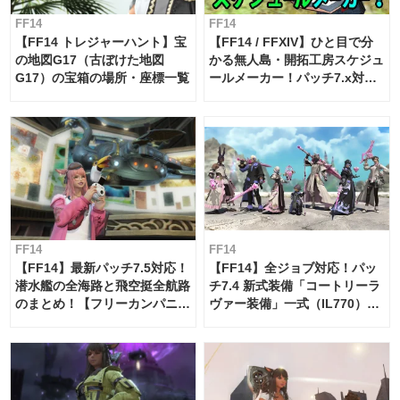
FF14
FF14
【FF14 トレジャーハント】宝
【FF14 / FFXIV】ひと目で分
の地図G17（古ぼけた地図
かる無人島・開拓工房スケジュ
G17）の宝箱の場所・座標一覧
ールメーカー！パッチ7.x対応
【島産品・貿易ツール】
FF14
FF14
【FF14】最新パッチ7.5対応！
【FF14】全ジョブ対応！パッ
潜水艦の全海路と飛空挺全航路
チ7.4 新式装備「コートリーラ
のまとめ！【フリーカンパニ
ヴァー装備」一式（IL770）の
ー・サブマリンボイジャー】
必要素材一覧