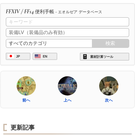
FFXIV / FF14
便利手帳
- エオルゼア データベース
JP
EN
素材計算ツール
前へ
上へ
次へ
更新記事