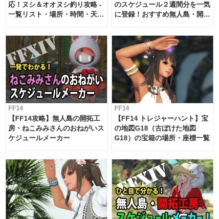
応！ヌシ＆オオヌシ釣り攻略 -
のスケジュール２週間分を一気
一覧リスト・場所・時間・天
に登録！おすすめ無人島・開拓
候・条件など まとめ
工房スケジュール【パッチ7.x
対応 / 毎週更新中】
FF14
FF14
【FF14攻略】無人島の開拓工
【FF14 トレジャーハント】宝
房・ねこみみさんのおねがいス
の地図G18（古ぼけた地図
ケジュールメーカー
G18）の宝箱の場所・座標一覧