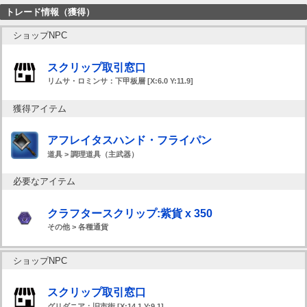
トレード情報（獲得）
ショップNPC
スクリップ取引窓口
リムサ・ロミンサ：下甲板層 [X:6.0 Y:11.9]
獲得アイテム
アフレイタスハンド・フライパン
道具 > 調理道具（主武器）
必要なアイテム
クラフタースクリップ:紫貨 x 350
その他 > 各種通貨
ショップNPC
スクリップ取引窓口
グリダニア：旧市街 [X:14.1 Y:9.1]