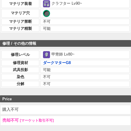
クラフター Lv90~
マテリア装着
マテリア穴
マテリア禁断
不可
マテリア精製
可能
修理 / その他の情報
甲冑師 Lv80~
修理レベル
修理資材
ダークマターG8
武具投影
可能
染色
不可
分解
不可
Price
購入不可
売却不可
[マーケット取引不可]