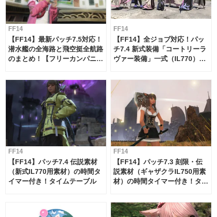
FF14
FF14
【FF14】最新パッチ7.5対応！
【FF14】全ジョブ対応！パッ
潜水艦の全海路と飛空挺全航路
チ7.4 新式装備「コートリーラ
のまとめ！【フリーカンパニ
ヴァー装備」一式（IL770）の
ー・サブマリンボイジャー】
必要素材一覧
FF14
FF14
【FF14】パッチ7.4 伝説素材
【FF14】パッチ7.3 刻限・伝
（新式IL770用素材）の時間タ
説素材（ギャザクラIL750用素
イマー付き！タイムテーブル
材）の時間タイマー付き！タイ
ムテーブル