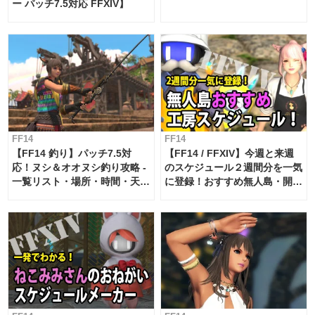
ー パッチ7.5対応 FFXIV】
FF14
FF14
【FF14 釣り】パッチ7.5対
【FF14 / FFXIV】今週と来週
応！ヌシ＆オオヌシ釣り攻略 -
のスケジュール２週間分を一気
一覧リスト・場所・時間・天
に登録！おすすめ無人島・開拓
候・条件など まとめ
工房スケジュール【パッチ7.x
対応 / 毎週更新中】