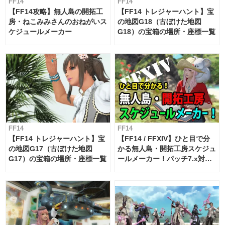
FF14
FF14
【FF14攻略】無人島の開拓工
【FF14 トレジャーハント】宝
房・ねこみみさんのおねがいス
の地図G18（古ぼけた地図
ケジュールメーカー
G18）の宝箱の場所・座標一覧
FF14
FF14
【FF14 トレジャーハント】宝
【FF14 / FFXIV】ひと目で分
の地図G17（古ぼけた地図
かる無人島・開拓工房スケジュ
G17）の宝箱の場所・座標一覧
ールメーカー！パッチ7.x対応
【島産品・貿易ツール】