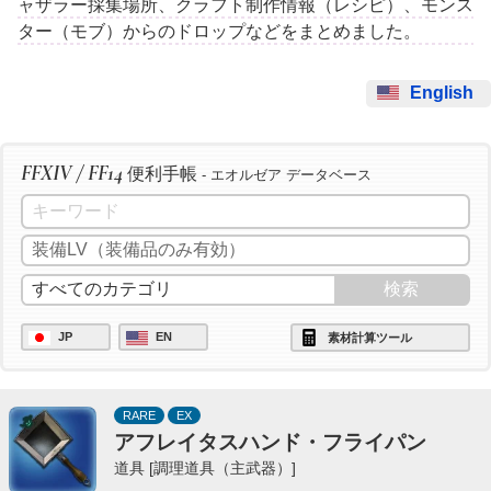
ャザラー採集場所、クラフト制作情報（レシピ）、モンス
ター（モブ）からのドロップなどをまとめました。
English
FFXIV / FF14
便利手帳
- エオルゼア データベース
JP
EN
素材計算ツール
RARE
EX
アフレイタスハンド・フライパン
道具 [調理道具（主武器）]