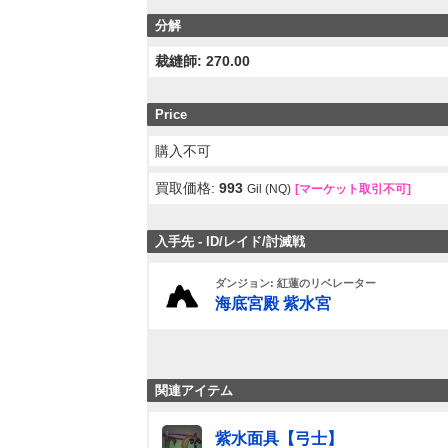
分解
裁縫師: 270.00
Price
購入不可
買取価格:
993
Gil (NQ)
[マーケット取引不可]
入手先 - ID/レイド/討滅戦
ダンジョン: 紅蓮のリベレーター
海底宮殿 紫水宮
関連アイテム
紫水面具【弓士】