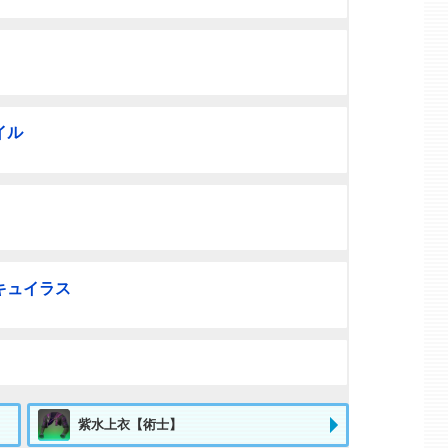
イル
キュイラス
紫水上衣【術士】