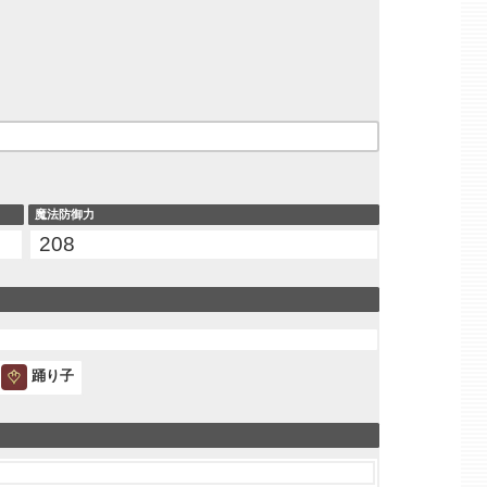
魔法防御力
208
踊り子