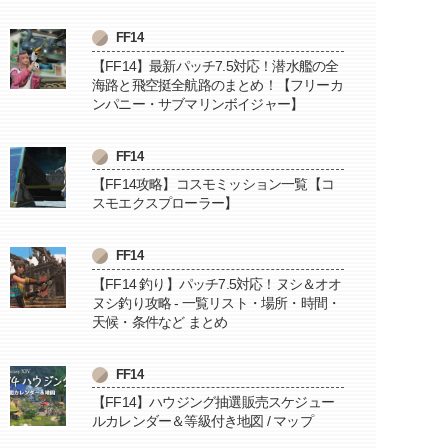
FF14
【FF14】最新パッチ7.5対応！潜水艦の全
海路と飛空挺全航路のまとめ！【フリーカ
ンパニー・サブマリンボイジャー】
FF14
【FF14攻略】コスモミッション一覧【コ
スモエクスプローラー】
FF14
【FF14 釣り】パッチ7.5対応！ヌシ＆オオ
ヌシ釣り攻略 - 一覧リスト・場所・時間・
天候・条件など まとめ
FF14
【FF14】ハウジング抽選販売スケジュー
ルカレンダー＆等級付き地図 / マップ