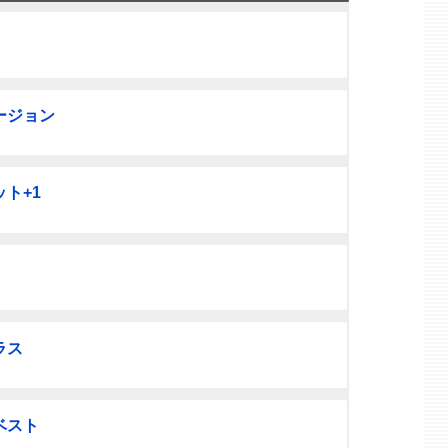
ージョン
ト+1
ラス
ベスト