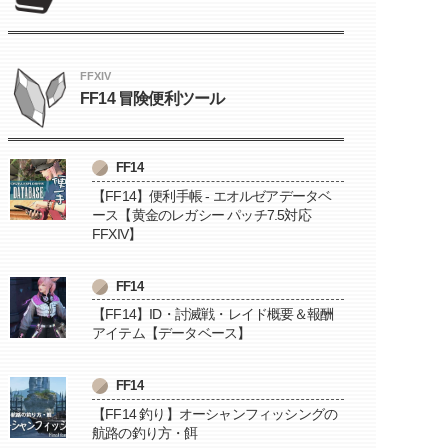
FFXIV
FF14 冒険便利ツール
FF14
【FF14】便利手帳 - エオルゼアデータベ
ース【黄金のレガシー パッチ7.5対応
FFXIV】
FF14
【FF14】ID・討滅戦・レイド概要＆報酬
アイテム【データベース】
FF14
【FF14 釣り】オーシャンフィッシングの
航路の釣り方・餌