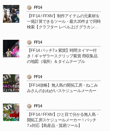
FF14
【FF14 / FFXIV】制作アイテムの元素材を
一発計算できるツール・最大20件まで同時
検索【クラフター レベル上げ グラカン納
品に便利】
FF14
【FF14 パッチ7.x 紫貨】時間タイマー付
き！ギャザラースクリップ紫貨 用収集品
の地図（場所）＆タイムテーブル
FF14
【FF14攻略】無人島の開拓工房・ねこみ
みさんのおねがいスケジュールメーカー
FF14
【FF14 / FFXIV】ひと目で分かる無人島・
開拓工房スケジュールメーカー！パッチ
7.x対応【島産品・貿易ツール】