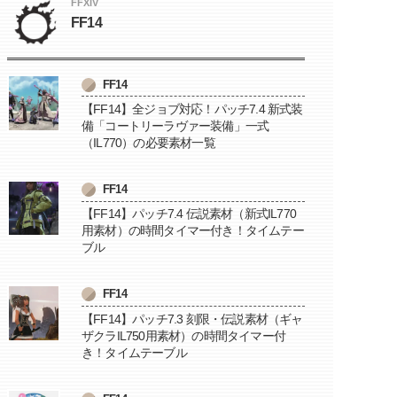
FFXIV
FF14
FF14
【FF14】全ジョブ対応！パッチ7.4 新式装
備「コートリーラヴァー装備」一式
（IL770）の必要素材一覧
FF14
【FF14】パッチ7.4 伝説素材（新式IL770
用素材）の時間タイマー付き！タイムテー
ブル
FF14
【FF14】パッチ7.3 刻限・伝説素材（ギャ
ザクラIL750用素材）の時間タイマー付
き！タイムテーブル