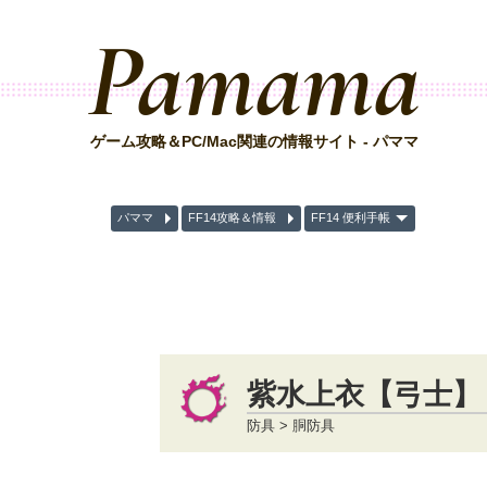
Pamama
ゲーム攻略＆PC/Mac関連の情報サイト - パママ
パママ
FF14攻略＆情報
FF14 便利手帳
紫水上衣【弓士】
防具 > 胴防具