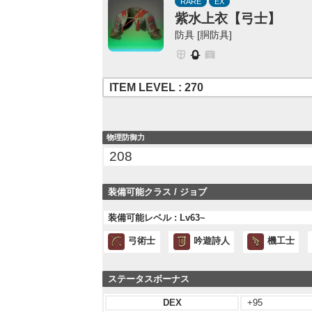
RARE
EX
紫水上衣【弓士】
防具 [胴防具]
ITEM LEVEL : 270
物理防御力
208
装備可能クラス / ジョブ
装備可能レベル : Lv63~
弓術士
吟遊詩人
機工士
ステータスボーナス
DEX
+95