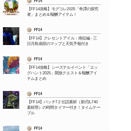
FF14
【FF14攻略】モグコレ2025「奇譚の探究
者」まとめ＆報酬アイテム！
FF14
【FF14】クレセントアイル：南征編 - 三
日月島南部のマップと天気予報付き
FF14
【FF14攻略】シーズナルイベント「エッ
グハント2025」開放クエスト＆報酬アイ
テムまとめ
FF14
【FF14】パッチ7.2 伝説素材（新式IL740
素材用）の時間タイマー付き！タイムテー
ブル
FF14