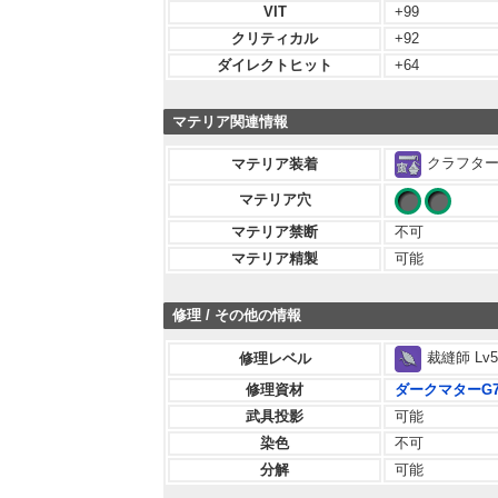
VIT
+99
クリティカル
+92
ダイレクトヒット
+64
マテリア関連情報
クラフター 
マテリア装着
マテリア穴
マテリア禁断
不可
マテリア精製
可能
修理 / その他の情報
裁縫師 Lv5
修理レベル
修理資材
ダークマターG
武具投影
可能
染色
不可
分解
可能