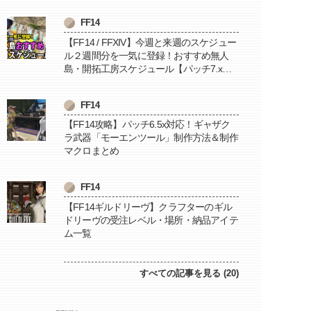
FF14
【FF14 / FFXIV】今週と来週のスケジュー
ル２週間分を一気に登録！おすすめ無人
島・開拓工房スケジュール【パッチ7.x対
応 / 毎週更新中】
FF14
【FF14攻略】パッチ6.5x対応！ギャザク
ラ武器「モーエンツール」制作方法＆制作
マクロまとめ
FF14
【FF14ギルドリーヴ】クラフターのギル
ドリーヴの受注レベル・場所・納品アイテ
ム一覧
すべての記事を見る (20)