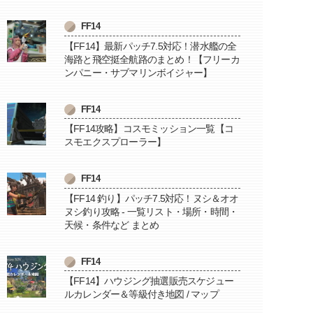
FF14
【FF14】最新パッチ7.5対応！潜水艦の全
海路と飛空挺全航路のまとめ！【フリーカ
ンパニー・サブマリンボイジャー】
FF14
【FF14攻略】コスモミッション一覧【コ
スモエクスプローラー】
FF14
【FF14 釣り】パッチ7.5対応！ヌシ＆オオ
ヌシ釣り攻略 - 一覧リスト・場所・時間・
天候・条件など まとめ
FF14
【FF14】ハウジング抽選販売スケジュー
ルカレンダー＆等級付き地図 / マップ