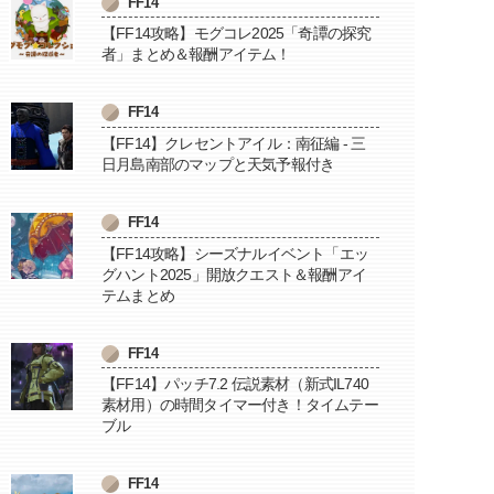
FF14
【FF14攻略】モグコレ2025「奇譚の探究
者」まとめ＆報酬アイテム！
FF14
【FF14】クレセントアイル：南征編 - 三
日月島南部のマップと天気予報付き
FF14
【FF14攻略】シーズナルイベント「エッ
グハント2025」開放クエスト＆報酬アイ
テムまとめ
FF14
【FF14】パッチ7.2 伝説素材（新式IL740
素材用）の時間タイマー付き！タイムテー
ブル
FF14