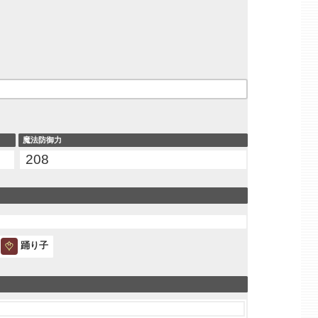
魔法防御力
208
踊り子