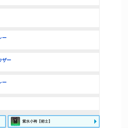
レー
ウザー
レー
紫水小袴【術士】