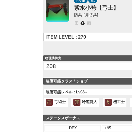
RARE
EX
紫水小袴【弓士】
防具 [脚防具]
ITEM LEVEL : 270
物理防御力
208
装備可能クラス / ジョブ
装備可能レベル : Lv63~
弓術士
吟遊詩人
機工士
ステータスボーナス
DEX
+95