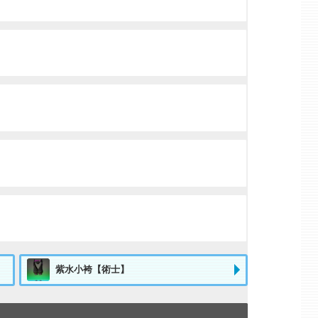
紫水小袴【術士】