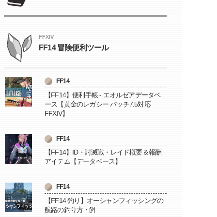
FFXIV
FF14 冒険便利ツール
FF14
【FF14】便利手帳 - エオルゼアデータベ
ース【黄金のレガシー パッチ7.5対応
FFXIV】
FF14
【FF14】ID・討滅戦・レイド概要＆報酬
アイテム【データベース】
FF14
【FF14 釣り】オーシャンフィッシングの
航路の釣り方・餌