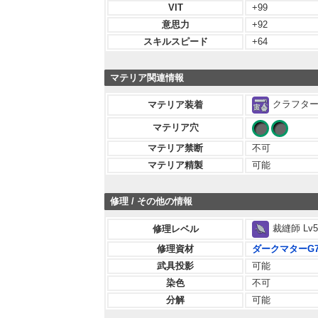
VIT
+99
意思力
+92
スキルスピード
+64
マテリア関連情報
クラフター 
マテリア装着
マテリア穴
マテリア禁断
不可
マテリア精製
可能
修理 / その他の情報
裁縫師 Lv5
修理レベル
修理資材
ダークマターG
武具投影
可能
染色
不可
分解
可能