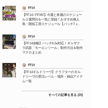
FF14
【FF14 / FFXIV】今週と来週のスケジュー
ル２週間分を一気に登録！おすすめ無人
島・開拓工房スケジュール【パッチ7.x対
応 / 毎週更新中】
FF14
【FF14攻略】パッチ6.5x対応！ギャザク
ラ武器「モーエンツール」制作方法＆制作
マクロまとめ
FF14
【FF14ギルドリーヴ】クラフターのギル
ドリーヴの受注レベル・場所・納品アイテ
ム一覧
すべての記事を見る (20)