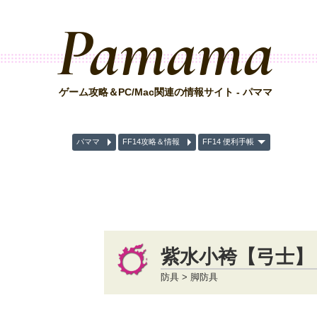
Pamama
ゲーム攻略＆PC/Mac関連の情報サイト - パママ
パママ
FF14攻略＆情報
FF14 便利手帳
紫水小袴【弓士】
防具 > 脚防具