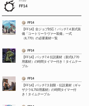
FFXIV
FF14
FF14
【FF14】全ジョブ対応！パッチ7.4 新式装
備「コートリーラヴァー装備」一式
（IL770）の必要素材一覧
FF14
【FF14】パッチ7.4 伝説素材（新式IL770
用素材）の時間タイマー付き！タイムテー
ブル
FF14
【FF14】パッチ7.3 刻限・伝説素材（ギャ
ザクラIL750用素材）の時間タイマー付
き！タイムテーブル