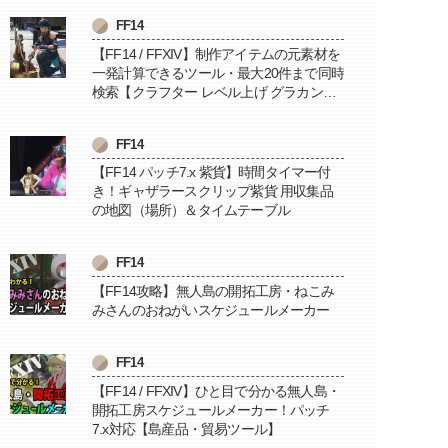
FF14
【FF14 / FFXIV】制作アイテムの元素材を
一発計算できるツール・最大20件まで同時
検索【クラフター レベル上げ グラカン納
品に便利】
FF14
【FF14 パッチ7.x 紫貨】時間タイマー付
き！ギャザラースクリップ紫貨 用収集品
の地図（場所）＆タイムテーブル
FF14
【FF14攻略】無人島の開拓工房・ねこみ
みさんのおねがいスケジュールメーカー
FF14
【FF14 / FFXIV】ひと目で分かる無人島・
開拓工房スケジュールメーカー！パッチ
7.x対応【島産品・貿易ツール】