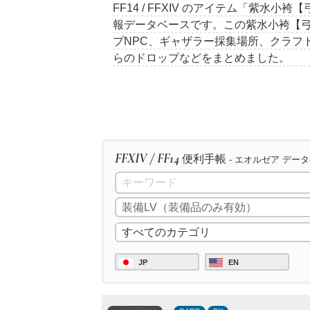
FF14 / FFXIV のアイテム「紫水
報データベースです。この紫水小袴【
プNPC、ギャザラー採集場所、クラフ
らのドロップなどをまとめました。
FFXIV / FF14
便利手帳
- エオルゼア デー
JP
EN