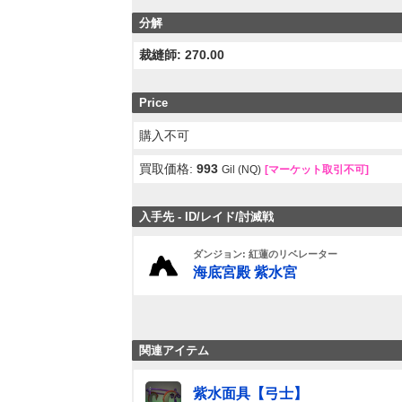
分解
裁縫師: 270.00
Price
購入不可
買取価格:
993
Gil (NQ)
[マーケット取引不可]
入手先 - ID/レイド/討滅戦
ダンジョン: 紅蓮のリベレーター
海底宮殿 紫水宮
関連アイテム
紫水面具【弓士】