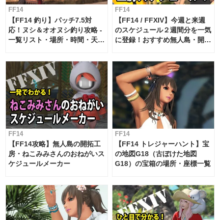
FF14
FF14
【FF14 釣り】パッチ7.5対
【FF14 / FFXIV】今週と来週
応！ヌシ＆オオヌシ釣り攻略 -
のスケジュール２週間分を一気
一覧リスト・場所・時間・天
に登録！おすすめ無人島・開拓
候・条件など まとめ
工房スケジュール【パッチ7.x
対応 / 毎週更新中】
FF14
FF14
【FF14攻略】無人島の開拓工
【FF14 トレジャーハント】宝
房・ねこみみさんのおねがいス
の地図G18（古ぼけた地図
ケジュールメーカー
G18）の宝箱の場所・座標一覧