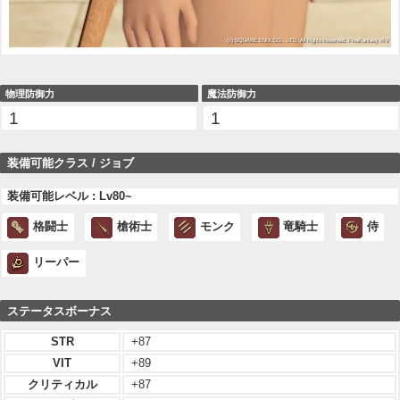
物理防御力
魔法防御力
1
1
装備可能クラス / ジョブ
装備可能レベル : Lv80~
格闘士
槍術士
モンク
竜騎士
侍
リーパー
ステータスボーナス
STR
+87
VIT
+89
クリティカル
+87