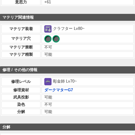
意思力
+61
マテリア関連情報
クラフター Lv80~
マテリア装着
マテリア穴
マテリア禁断
不可
マテリア精製
可能
修理 / その他の情報
彫金師 Lv70~
修理レベル
修理資材
ダークマターG7
武具投影
可能
染色
不可
分解
可能
分解