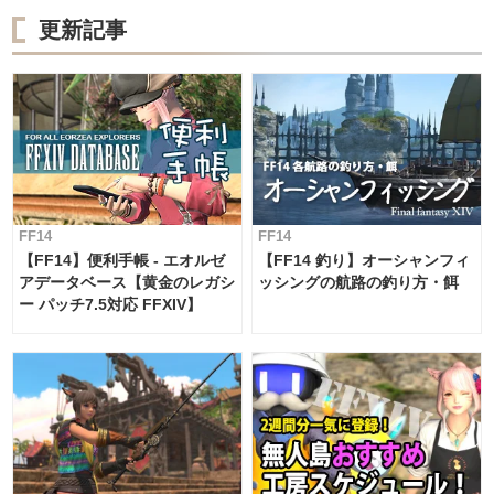
更新記事
FF14
FF14
【FF14】便利手帳 - エオルゼ
【FF14 釣り】オーシャンフィ
アデータベース【黄金のレガシ
ッシングの航路の釣り方・餌
ー パッチ7.5対応 FFXIV】