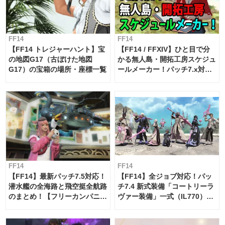
FF14
FF14
【FF14 トレジャーハント】宝
【FF14 / FFXIV】ひと目で分
の地図G17（古ぼけた地図
かる無人島・開拓工房スケジュ
G17）の宝箱の場所・座標一覧
ールメーカー！パッチ7.x対応
【島産品・貿易ツール】
FF14
FF14
【FF14】最新パッチ7.5対応！
【FF14】全ジョブ対応！パッ
潜水艦の全海路と飛空挺全航路
チ7.4 新式装備「コートリーラ
のまとめ！【フリーカンパニ
ヴァー装備」一式（IL770）の
ー・サブマリンボイジャー】
必要素材一覧