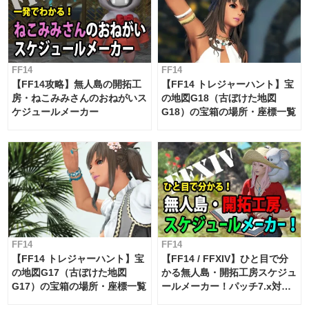
FF14
FF14
【FF14攻略】無人島の開拓工
【FF14 トレジャーハント】宝
房・ねこみみさんのおねがいス
の地図G18（古ぼけた地図
ケジュールメーカー
G18）の宝箱の場所・座標一覧
FF14
FF14
【FF14 トレジャーハント】宝
【FF14 / FFXIV】ひと目で分
の地図G17（古ぼけた地図
かる無人島・開拓工房スケジュ
G17）の宝箱の場所・座標一覧
ールメーカー！パッチ7.x対応
【島産品・貿易ツール】