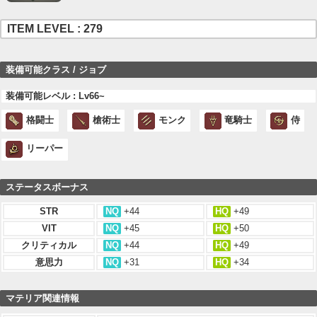
ITEM LEVEL : 279
装備可能クラス / ジョブ
装備可能レベル : Lv66~
格闘士
槍術士
モンク
竜騎士
侍
リーパー
ステータスボーナス
STR
NQ
+44
HQ
+49
VIT
NQ
+45
HQ
+50
クリティカル
NQ
+44
HQ
+49
意思力
NQ
+31
HQ
+34
マテリア関連情報