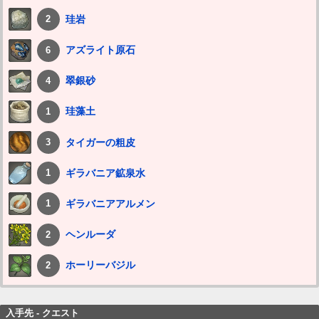
珪岩
2
アズライト原石
6
翠銀砂
4
珪藻土
1
タイガーの粗皮
3
ギラバニア鉱泉水
1
ギラバニアアルメン
1
ヘンルーダ
2
ホーリーバジル
2
入手先 - クエスト