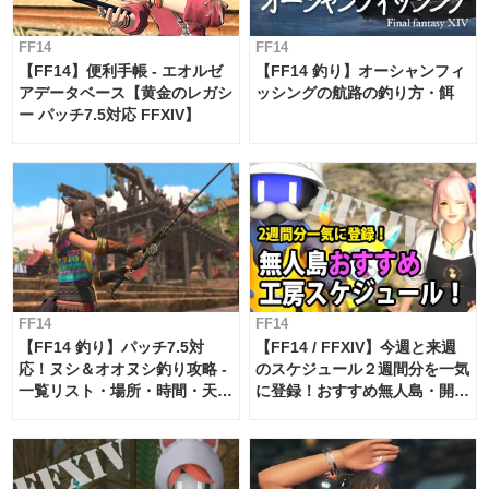
FF14
FF14
【FF14】便利手帳 - エオルゼ
【FF14 釣り】オーシャンフィ
アデータベース【黄金のレガシ
ッシングの航路の釣り方・餌
ー パッチ7.5対応 FFXIV】
FF14
FF14
【FF14 釣り】パッチ7.5対
【FF14 / FFXIV】今週と来週
応！ヌシ＆オオヌシ釣り攻略 -
のスケジュール２週間分を一気
一覧リスト・場所・時間・天
に登録！おすすめ無人島・開拓
候・条件など まとめ
工房スケジュール【パッチ7.x
対応 / 毎週更新中】