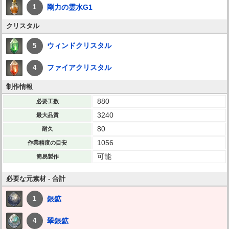
剛力の霊水G1
1
クリスタル
ウィンドクリスタル
5
ファイアクリスタル
4
制作情報
880
必要工数
3240
最大品質
80
耐久
1056
作業精度の目安
可能
簡易製作
必要な元素材 - 合計
銀鉱
1
翠銀鉱
4