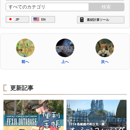
JP
EN
素材計算ツール
前へ
上へ
次へ
更新記事