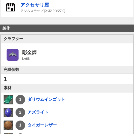
アクセサリ屋
アジムステップ [X:32.9 Y:27.9]
製作
クラフター
彫金師
Lv66
完成個数
1
素材
ダリウムインゴット
1
アズライト
2
タイガーレザー
1