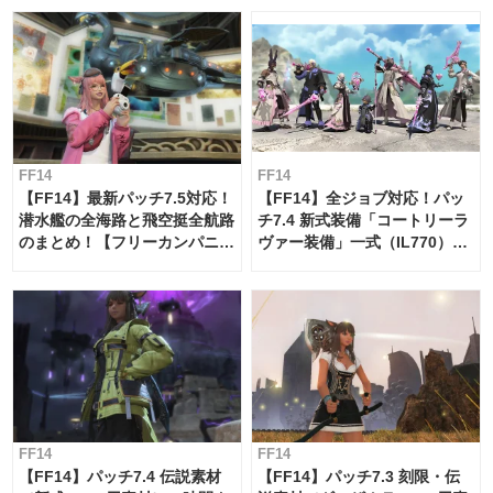
FF14
FF14
【FF14】最新パッチ7.5対応！
【FF14】全ジョブ対応！パッ
潜水艦の全海路と飛空挺全航路
チ7.4 新式装備「コートリーラ
のまとめ！【フリーカンパニ
ヴァー装備」一式（IL770）の
ー・サブマリンボイジャー】
必要素材一覧
FF14
FF14
【FF14】パッチ7.4 伝説素材
【FF14】パッチ7.3 刻限・伝