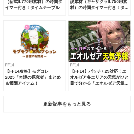
（新式IL770用素材）の時間タ
説素材（ギャザクラIL750用素
イマー付き！タイムテーブル
材）の時間タイマー付き！タイ
ムテーブル
FF14
FF14
【FF14攻略】モグコレ
【FF14】パッチ7.25対応！エ
2025「奇譚の探究者」まとめ
オルゼア各エリアの天気がひと
＆報酬アイテム！
目で分かる「エオルゼア天気予
報」！
更新記事をもっと見る