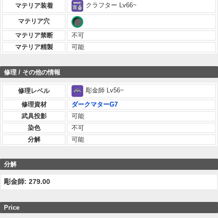
クラフター Lv66~
マテリア装着
マテリア穴
マテリア禁断
不可
マテリア精製
可能
修理 / その他の情報
彫金師 Lv56~
修理レベル
修理資材
ダークマターG7
武具投影
可能
染色
不可
分解
可能
分解
彫金師: 279.00
Price