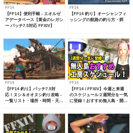
FF14
FF14
【FF14】便利手帳 - エオルゼ
【FF14 釣り】オーシャンフィ
アデータベース【黄金のレガシ
ッシングの航路の釣り方・餌
ー パッチ7.5対応 FFXIV】
FF14
FF14
【FF14 釣り】パッチ7.5対
【FF14 / FFXIV】今週と来週
応！ヌシ＆オオヌシ釣り攻略 -
のスケジュール２週間分を一気
一覧リスト・場所・時間・天
に登録！おすすめ無人島・開拓
候・条件など まとめ
工房スケジュール【パッチ7.x
対応 / 毎週更新中】