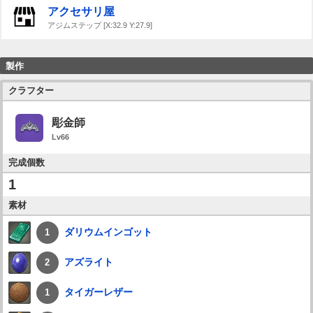
アクセサリ屋
アジムステップ [X:32.9 Y:27.9]
製作
クラフター
彫金師
Lv66
完成個数
1
素材
ダリウムインゴット
1
アズライト
2
タイガーレザー
1