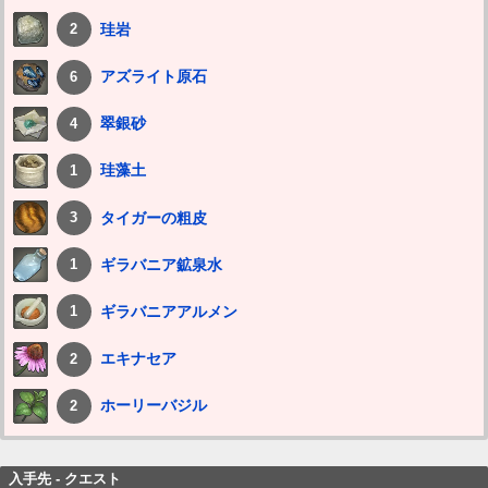
珪岩
2
アズライト原石
6
翠銀砂
4
珪藻土
1
タイガーの粗皮
3
ギラバニア鉱泉水
1
ギラバニアアルメン
1
エキナセア
2
ホーリーバジル
2
入手先 - クエスト