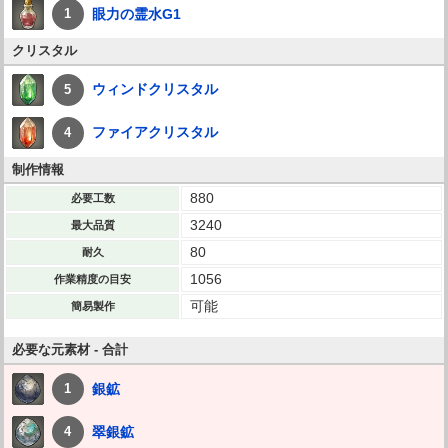
眼力の霊水G1
1
クリスタル
ウィンドクリスタル
5
ファイアクリスタル
4
制作情報
880
必要工数
3240
最大品質
80
耐久
1056
作業精度の目安
可能
簡易製作
必要な元素材 - 合計
銀鉱
1
翠銀鉱
4