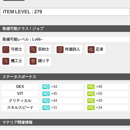
ITEM LEVEL : 279
装備可能クラス / ジョブ
装備可能レベル : Lv66~
弓術士
双剣士
吟遊詩人
忍者
機工士
踊り子
ステータスボーナス
DEX
NQ
+44
HQ
+49
VIT
NQ
+45
HQ
+50
クリティカル
NQ
+44
HQ
+49
スキルスピード
NQ
+31
HQ
+34
マテリア関連情報