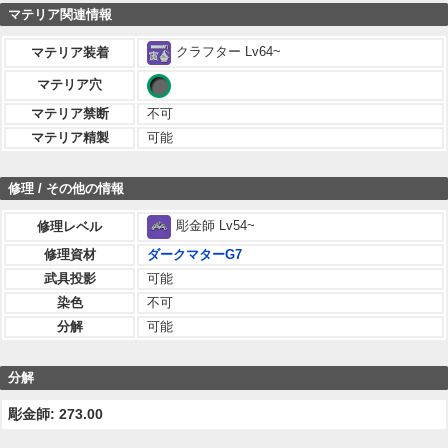
マテリア関連情報
クラフター Lv64~
マテリア装着
マテリア穴
マテリア禁断
不可
マテリア精製
可能
修理 / その他の情報
彫金師 Lv54~
修理レベル
修理資材
ダークマターG7
武具投影
可能
染色
不可
分解
可能
分解
彫金師: 273.00