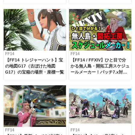
FF14
FF14
【FF14 トレジャーハント】宝
【FF14 / FFXIV】ひと目で分
の地図G17（古ぼけた地図
かる無人島・開拓工房スケジュ
G17）の宝箱の場所・座標一覧
ールメーカー！パッチ7.x対応
【島産品・貿易ツール】
FF14
FF14