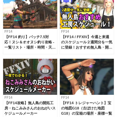
FF14
FF14
【FF14 釣り】パッチ7.5対
【FF14 / FFXIV】今週と来週
応！ヌシ＆オオヌシ釣り攻略 -
のスケジュール２週間分を一気
一覧リスト・場所・時間・天
に登録！おすすめ無人島・開拓
候・条件など まとめ
工房スケジュール【パッチ7.x
対応 / 毎週更新中】
FF14
FF14
【FF14攻略】無人島の開拓工
【FF14 トレジャーハント】宝
房・ねこみみさんのおねがいス
の地図G18（古ぼけた地図
ケジュールメーカー
G18）の宝箱の場所・座標一覧