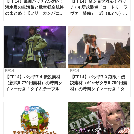
【FF14】最新パッチ7.5対応！
【FF14】全ジョブ対応！パッ
潜水艦の全海路と飛空挺全航路
チ7.4 新式装備「コートリーラ
のまとめ！【フリーカンパニ
ヴァー装備」一式（IL770）の
ー・サブマリンボイジャー】
必要素材一覧
FF14
FF14
【FF14】パッチ7.4 伝説素材
【FF14】パッチ7.3 刻限・伝
（新式IL770用素材）の時間タ
説素材（ギャザクラIL750用素
イマー付き！タイムテーブル
材）の時間タイマー付き！タイ
ムテーブル