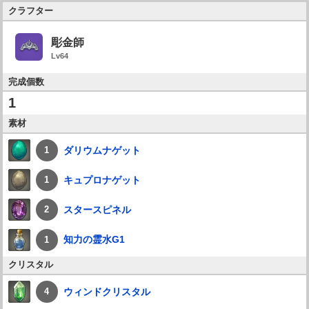
クラフター
彫金師
Lv64
完成個数
1
素材
ダリウムナゲット
1
キュプロナゲット
1
スタースピネル
2
知力の霊水G1
1
クリスタル
ウィンドクリスタル
4