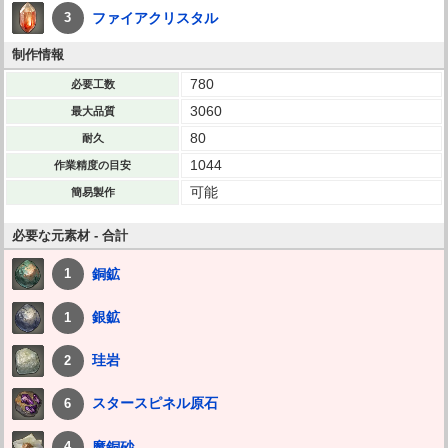
ファイアクリスタル
3
制作情報
780
必要工数
3060
最大品質
80
耐久
1044
作業精度の目安
可能
簡易製作
必要な元素材 - 合計
銅鉱
1
銀鉱
1
珪岩
2
スタースピネル原石
6
魔銅砂
4