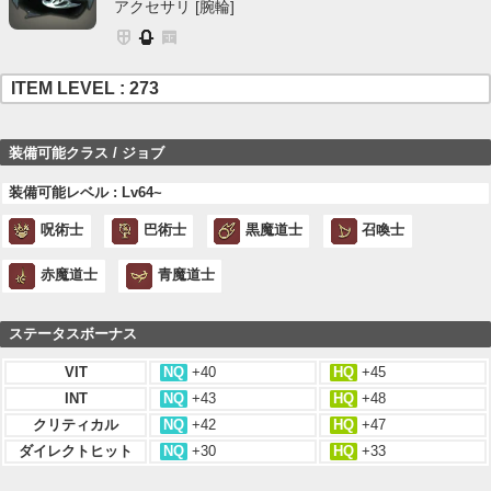
アクセサリ [腕輪]
ITEM LEVEL : 273
装備可能クラス / ジョブ
装備可能レベル : Lv64~
呪術士
巴術士
黒魔道士
召喚士
赤魔道士
青魔道士
ステータスボーナス
VIT
NQ
+40
HQ
+45
INT
NQ
+43
HQ
+48
クリティカル
NQ
+42
HQ
+47
ダイレクトヒット
NQ
+30
HQ
+33