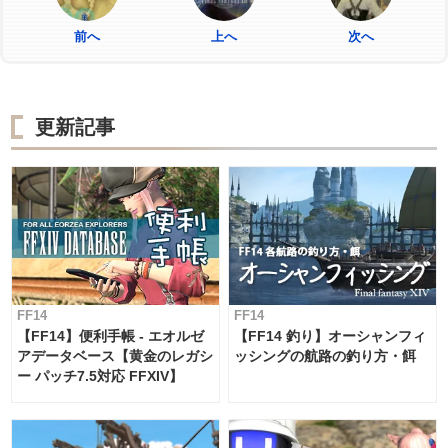
前へ
上へ
次へ
更新記事
FF14
FF14
【FF14】便利手帳 - エオルゼ
【FF14 釣り】オーシャンフィ
アデータベース【黄金のレガシ
ッシングの航路の釣り方・餌
ー パッチ7.5対応 FFXIV】