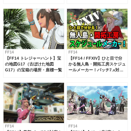
FF14
FF14
【FF14 トレジャーハント】宝
【FF14 / FFXIV】ひと目で分
の地図G17（古ぼけた地図
かる無人島・開拓工房スケジュ
G17）の宝箱の場所・座標一覧
ールメーカー！パッチ7.x対応
【島産品・貿易ツール】
FF14
FF14