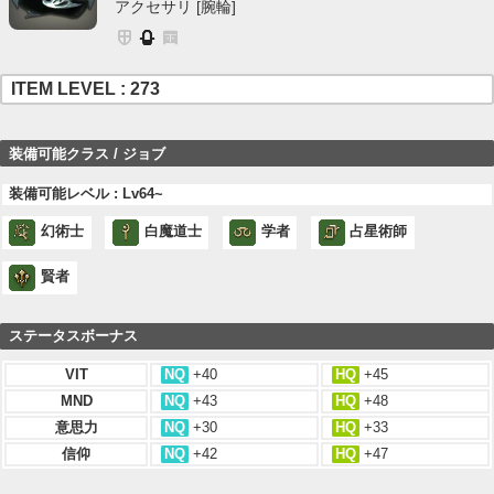
アクセサリ [腕輪]
ITEM LEVEL : 273
装備可能クラス / ジョブ
装備可能レベル : Lv64~
幻術士
白魔道士
学者
占星術師
賢者
ステータスボーナス
VIT
NQ
+40
HQ
+45
MND
NQ
+43
HQ
+48
意思力
NQ
+30
HQ
+33
信仰
NQ
+42
HQ
+47