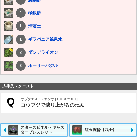
翠銀砂
4
珪藻土
1
ギラバニア鉱泉水
1
ダンデライオン
2
ホーリーバジル
2
入手先 - クエスト
サブクエスト - ヤンサ [X:16.8 Y:31.1]
コウブツで成り上がるのねん
スタースピネル・キャス
紅玉腕輪【武士】
ターブレスレット