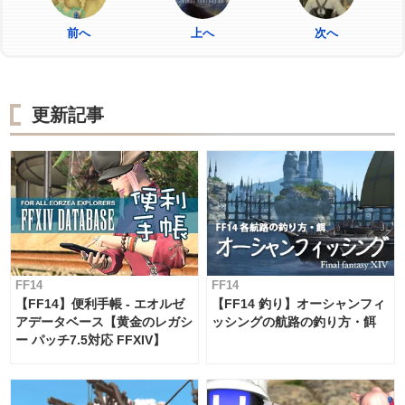
前へ
上へ
次へ
更新記事
FF14
FF14
【FF14】便利手帳 - エオルゼ
【FF14 釣り】オーシャンフィ
アデータベース【黄金のレガシ
ッシングの航路の釣り方・餌
ー パッチ7.5対応 FFXIV】