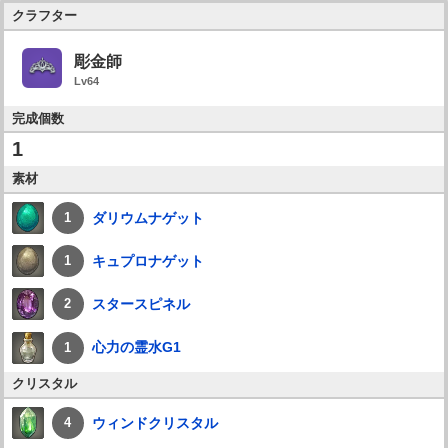
クラフター
彫金師
Lv64
完成個数
1
素材
ダリウムナゲット
1
キュプロナゲット
1
スタースピネル
2
心力の霊水G1
1
クリスタル
ウィンドクリスタル
4