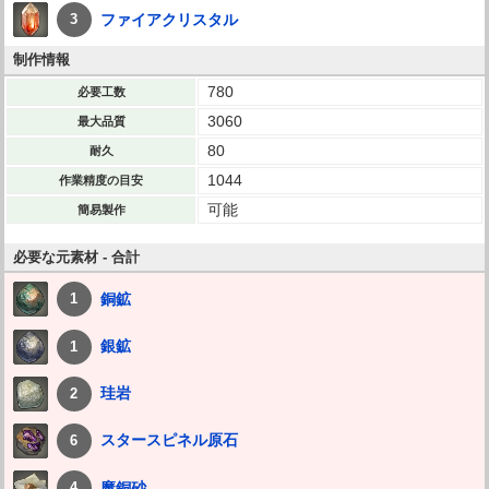
ファイアクリスタル
3
制作情報
780
必要工数
3060
最大品質
80
耐久
1044
作業精度の目安
可能
簡易製作
必要な元素材 - 合計
銅鉱
1
銀鉱
1
珪岩
2
スタースピネル原石
6
魔銅砂
4