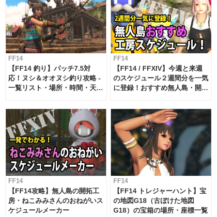
FF14
FF14
【FF14 釣り】パッチ7.5対
【FF14 / FFXIV】今週と来週
応！ヌシ＆オオヌシ釣り攻略 -
のスケジュール２週間分を一気
一覧リスト・場所・時間・天
に登録！おすすめ無人島・開拓
候・条件など まとめ
工房スケジュール【パッチ7.x
対応 / 毎週更新中】
FF14
FF14
【FF14攻略】無人島の開拓工
【FF14 トレジャーハント】宝
房・ねこみみさんのおねがいス
の地図G18（古ぼけた地図
ケジュールメーカー
G18）の宝箱の場所・座標一覧