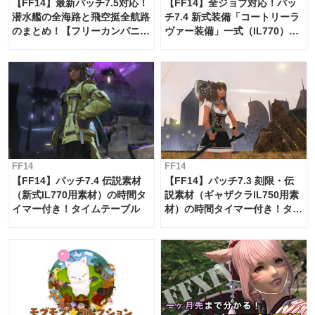
【FF14】最新パッチ7.5対応！
【FF14】全ジョブ対応！パッ
潜水艦の全海路と飛空挺全航路
チ7.4 新式装備「コートリーラ
のまとめ！【フリーカンパニ
ヴァー装備」一式（IL770）の
ー・サブマリンボイジャー】
必要素材一覧
FF14
FF14
【FF14】パッチ7.4 伝説素材
【FF14】パッチ7.3 刻限・伝
（新式IL770用素材）の時間タ
説素材（ギャザクラIL750用素
イマー付き！タイムテーブル
材）の時間タイマー付き！タイ
ムテーブル