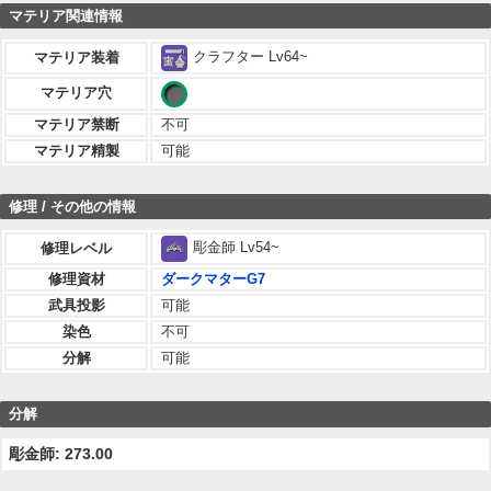
マテリア関連情報
クラフター Lv64~
マテリア装着
マテリア穴
マテリア禁断
不可
マテリア精製
可能
修理 / その他の情報
彫金師 Lv54~
修理レベル
修理資材
ダークマターG7
武具投影
可能
染色
不可
分解
可能
分解
彫金師: 273.00