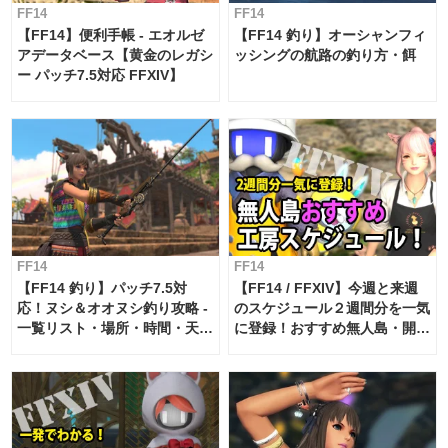
FF14
FF14
【FF14】便利手帳 - エオルゼ
【FF14 釣り】オーシャンフィ
アデータベース【黄金のレガシ
ッシングの航路の釣り方・餌
ー パッチ7.5対応 FFXIV】
FF14
FF14
【FF14 釣り】パッチ7.5対
【FF14 / FFXIV】今週と来週
応！ヌシ＆オオヌシ釣り攻略 -
のスケジュール２週間分を一気
一覧リスト・場所・時間・天
に登録！おすすめ無人島・開拓
候・条件など まとめ
工房スケジュール【パッチ7.x
対応 / 毎週更新中】