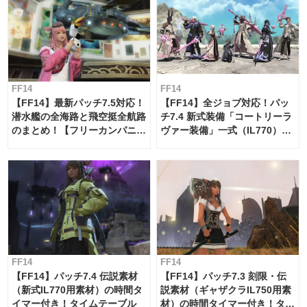
FF14
FF14
【FF14】最新パッチ7.5対応！
【FF14】全ジョブ対応！パッ
潜水艦の全海路と飛空挺全航路
チ7.4 新式装備「コートリーラ
のまとめ！【フリーカンパニ
ヴァー装備」一式（IL770）の
ー・サブマリンボイジャー】
必要素材一覧
FF14
FF14
【FF14】パッチ7.4 伝説素材
【FF14】パッチ7.3 刻限・伝
（新式IL770用素材）の時間タ
説素材（ギャザクラIL750用素
イマー付き！タイムテーブル
材）の時間タイマー付き！タイ