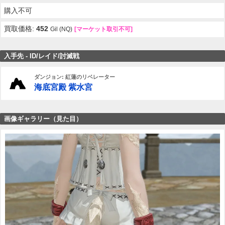
購入不可
買取価格:
452
Gil (NQ)
[マーケット取引不可]
入手先 - ID/レイド/討滅戦
ダンジョン: 紅蓮のリベレーター
海底宮殿 紫水宮
画像ギャラリー（見た目）