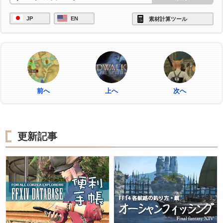
JP
EN
素材計算ツール
前へ
上へ
次へ
更新記事