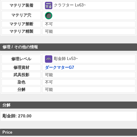
クラフター Lv63~
マテリア装着
マテリア穴
マテリア禁断
不可
マテリア精製
可能
修理 / その他の情報
彫金師 Lv53~
修理レベル
修理資材
ダークマターG7
武具投影
可能
染色
不可
分解
可能
分解
彫金師: 270.00
Price