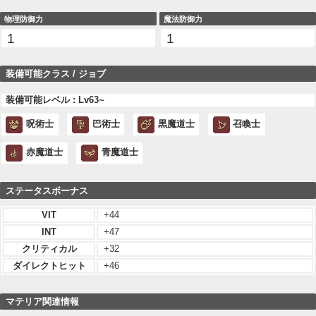
物理防御力
魔法防御力
1
1
装備可能クラス / ジョブ
装備可能レベル : Lv63~
呪術士
巴術士
黒魔道士
召喚士
赤魔道士
青魔道士
ステータスボーナス
VIT
+44
INT
+47
クリティカル
+32
ダイレクトヒット
+46
マテリア関連情報