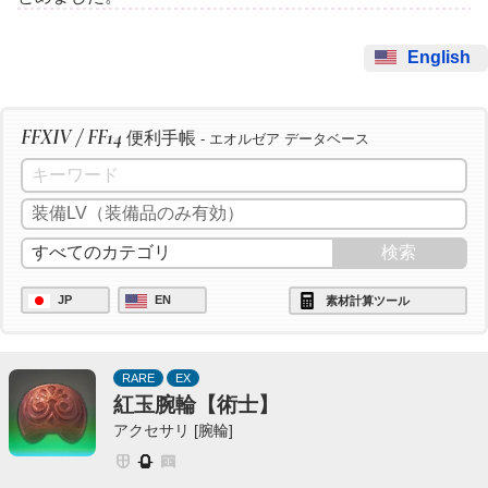
English
FFXIV / FF14
便利手帳
- エオルゼア データベース
JP
EN
素材計算ツール
RARE
EX
紅玉腕輪【術士】
アクセサリ [腕輪]