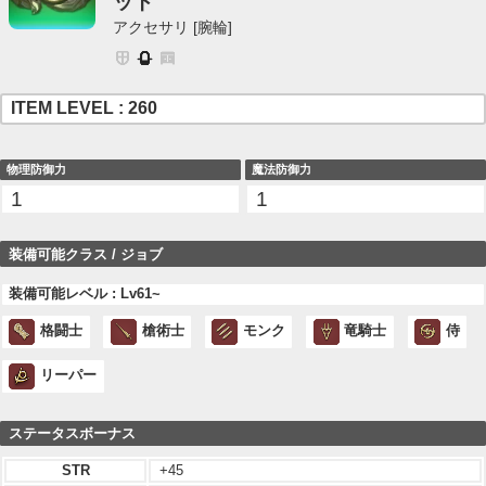
ット
アクセサリ [腕輪]
ITEM LEVEL : 260
物理防御力
魔法防御力
1
1
装備可能クラス / ジョブ
装備可能レベル : Lv61~
格闘士
槍術士
モンク
竜騎士
侍
リーパー
ステータスボーナス
STR
+45