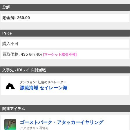
分解
彫金師: 260.00
Price
購入不可
買取価格:
435
Gil (NQ)
[マーケット取引不可]
入手先 - ID/レイド/討滅戦
ダンジョン: 紅蓮のリベレーター
漂流海域 セイレーン海
関連アイテム
ゴーストバーク・アタッカーイヤリング
アクセサリ > 耳飾り