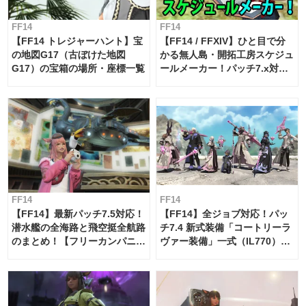
FF14
FF14
【FF14 トレジャーハント】宝
【FF14 / FFXIV】ひと目で分
の地図G17（古ぼけた地図
かる無人島・開拓工房スケジュ
G17）の宝箱の場所・座標一覧
ールメーカー！パッチ7.x対応
【島産品・貿易ツール】
FF14
FF14
【FF14】最新パッチ7.5対応！
【FF14】全ジョブ対応！パッ
潜水艦の全海路と飛空挺全航路
チ7.4 新式装備「コートリーラ
のまとめ！【フリーカンパニ
ヴァー装備」一式（IL770）の
ー・サブマリンボイジャー】
必要素材一覧