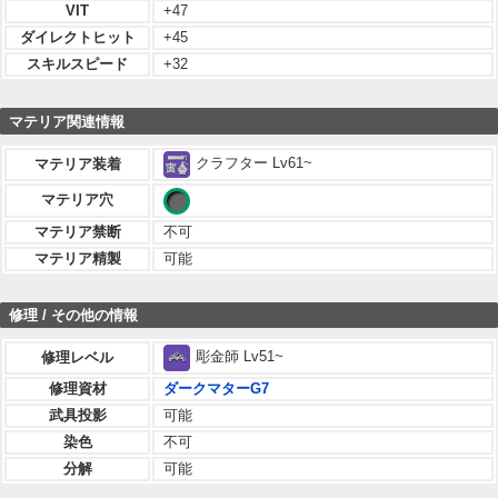
VIT
+47
ダイレクトヒット
+45
スキルスピード
+32
マテリア関連情報
クラフター Lv61~
マテリア装着
マテリア穴
マテリア禁断
不可
マテリア精製
可能
修理 / その他の情報
彫金師 Lv51~
修理レベル
修理資材
ダークマターG7
武具投影
可能
染色
不可
分解
可能