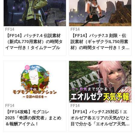
FF14
FF14
【FF14】パッチ7.4 伝説素材
【FF14】パッチ7.3 刻限・伝
（新式IL770用素材）の時間タ
説素材（ギャザクラIL750用素
イマー付き！タイムテーブル
材）の時間タイマー付き！タイ
ムテーブル
FF14
FF14
【FF14攻略】モグコレ
【FF14】パッチ7.25対応！エ
2025「奇譚の探究者」まとめ
オルゼア各エリアの天気がひと
＆報酬アイテム！
目で分かる「エオルゼア天気予
報」！