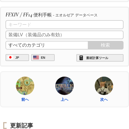
FFXIV / FF14
便利手帳
- エオルゼア データベース
JP
EN
素材計算ツール
前へ
上へ
次へ
更新記事