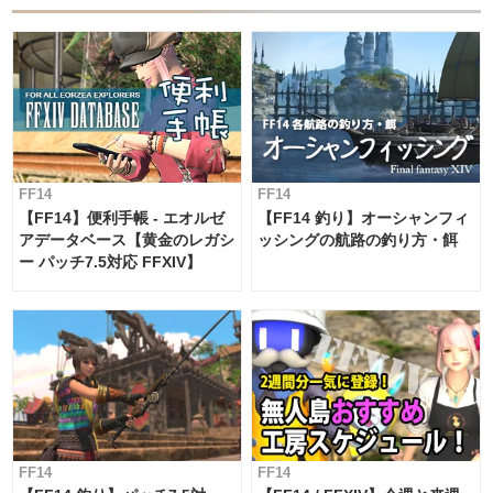
FF14
FF14
【FF14】便利手帳 - エオルゼ
【FF14 釣り】オーシャンフィ
アデータベース【黄金のレガシ
ッシングの航路の釣り方・餌
ー パッチ7.5対応 FFXIV】
FF14
FF14