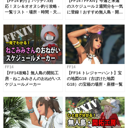
【FF14 釣り】パッチ7.5対
【FF14 / FFXIV】今週と来週
応！ヌシ＆オオヌシ釣り攻略 -
のスケジュール２週間分を一気
一覧リスト・場所・時間・天
に登録！おすすめ無人島・開拓
候・条件など まとめ
工房スケジュール【パッチ7.x
対応 / 毎週更新中】
FF14
FF14
【FF14攻略】無人島の開拓工
【FF14 トレジャーハント】宝
房・ねこみみさんのおねがいス
の地図G18（古ぼけた地図
ケジュールメーカー
G18）の宝箱の場所・座標一覧