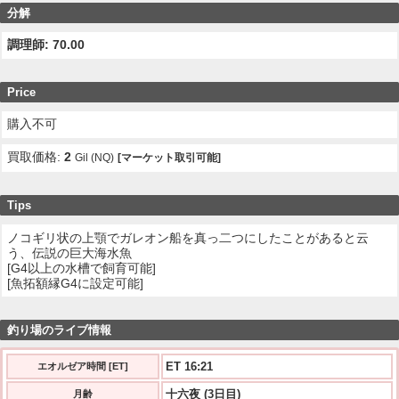
分解
調理師: 70.00
Price
購入不可
買取価格:
2
Gil (NQ)
[マーケット取引可能]
Tips
ノコギリ状の上顎でガレオン船を真っ二つにしたことがあると云
う、伝説の巨大海水魚
[G4以上の水槽で飼育可能]
[魚拓額縁G4に設定可能]
釣り場のライブ情報
ET 16:21
エオルゼア時間 [ET]
十六夜 (3日目)
月齢