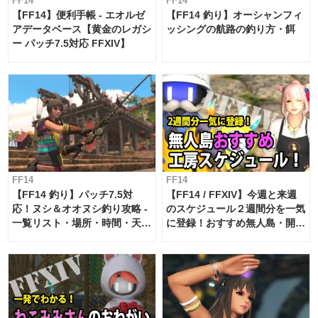
FF14
FF14
【FF14】便利手帳 - エオルゼ
【FF14 釣り】オーシャンフィ
アデータベース【黄金のレガシ
ッシングの航路の釣り方・餌
ー パッチ7.5対応 FFXIV】
FF14
FF14
【FF14 釣り】パッチ7.5対
【FF14 / FFXIV】今週と来週
応！ヌシ＆オオヌシ釣り攻略 -
のスケジュール２週間分を一気
一覧リスト・場所・時間・天
に登録！おすすめ無人島・開拓
候・条件など まとめ
工房スケジュール【パッチ7.x
対応 / 毎週更新中】