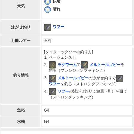
快晴
天気
晴れ
ワフー
泳がせ釣り
万能ルアー
不可
[タイタニックソーの釣り方]
ペーシェンス II
ラグワーム
で
メルトールゴビー
を
釣る（プレシジョンフッキング）
釣り情報
メルトールゴビー
の泳がせ釣りで
ワフー
を釣る（ストロングフッキング）
ワフー
の泳がせ釣りで激震（!!!）を狙う
（ストロングフッキング）
魚拓
G4
水槽
G4