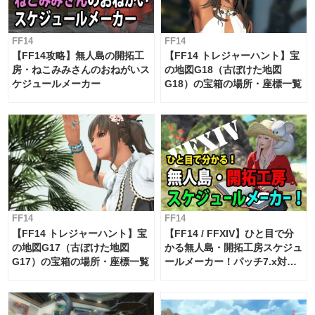
FF14
FF14
【FF14攻略】無人島の開拓工
【FF14 トレジャーハント】宝
房・ねこみみさんのおねがいス
の地図G18（古ぼけた地図
ケジュールメーカー
G18）の宝箱の場所・座標一覧
FF14
FF14
【FF14 トレジャーハント】宝
【FF14 / FFXIV】ひと目で分
の地図G17（古ぼけた地図
かる無人島・開拓工房スケジュ
G17）の宝箱の場所・座標一覧
ールメーカー！パッチ7.x対応
【島産品・貿易ツール】