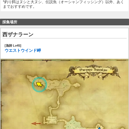
*釣り餌はヌシと大ヌシ、伝説魚（オーシャンフィッシング）以外、あく
までおすすめです。
採集場所
西ザナラーン
[漁師 Lv45]
ウエストウインド岬