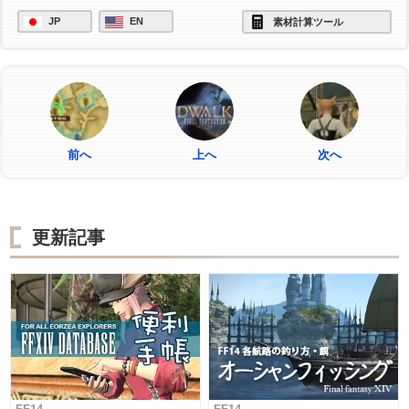
JP
EN
素材計算ツール
前へ
上へ
次へ
更新記事