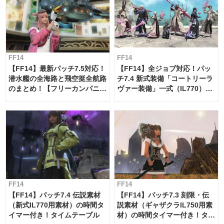
FF14
FF14
【FF14】最新パッチ7.5対応！
【FF14】全ジョブ対応！パッ
潜水艦の全海路と飛空挺全航路
チ7.4 新式装備「コートリーラ
のまとめ！【フリーカンパニ
ヴァー装備」一式（IL770）の
ー・サブマリンボイジャー】
必要素材一覧
FF14
FF14
【FF14】パッチ7.4 伝説素材
【FF14】パッチ7.3 刻限・伝
（新式IL770用素材）の時間タ
説素材（ギャザクラIL750用素
イマー付き！タイムテーブル
材）の時間タイマー付き！タイ