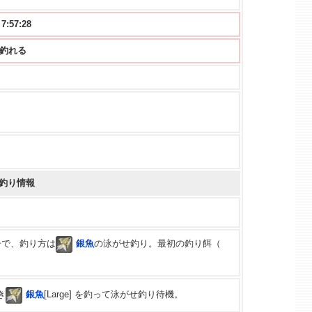
57:27
から釣れる
釣り情報
シで、釣り方は
銀魚
の泳がせ釣り。最初の釣り餌（
き
銀魚
[Large] を釣って泳がせ釣り待機。