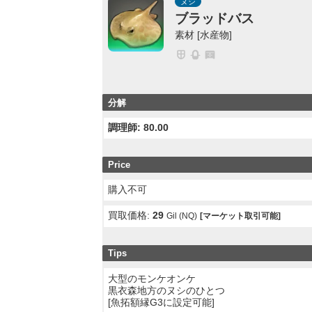
ヌシ
ブラッドバス
素材 [水産物]
分解
調理師: 80.00
Price
購入不可
買取価格:
29
Gil (NQ)
[マーケット取引可能]
Tips
大型のモンケオンケ
黒衣森地方のヌシのひとつ
[魚拓額縁G3に設定可能]