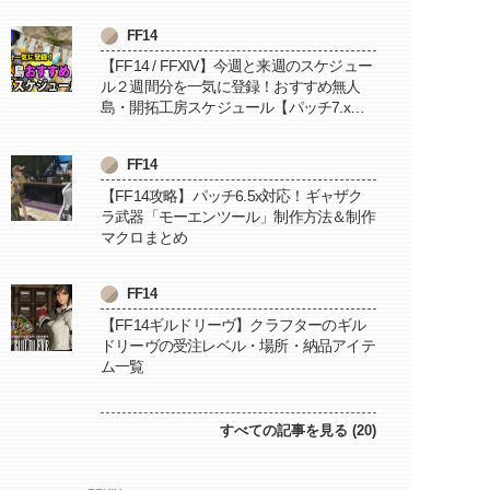
FF14
【FF14 / FFXIV】今週と来週のスケジュー
ル２週間分を一気に登録！おすすめ無人
島・開拓工房スケジュール【パッチ7.x対
応 / 毎週更新中】
FF14
【FF14攻略】パッチ6.5x対応！ギャザク
ラ武器「モーエンツール」制作方法＆制作
マクロまとめ
FF14
【FF14ギルドリーヴ】クラフターのギル
ドリーヴの受注レベル・場所・納品アイテ
ム一覧
すべての記事を見る (20)