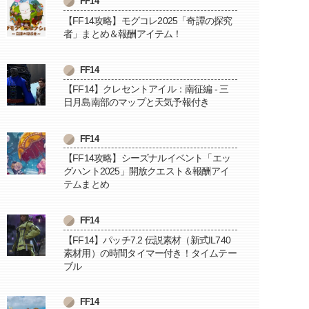
FF14
【FF14攻略】モグコレ2025「奇譚の探究
者」まとめ＆報酬アイテム！
FF14
【FF14】クレセントアイル：南征編 - 三
日月島南部のマップと天気予報付き
FF14
【FF14攻略】シーズナルイベント「エッ
グハント2025」開放クエスト＆報酬アイ
テムまとめ
FF14
【FF14】パッチ7.2 伝説素材（新式IL740
素材用）の時間タイマー付き！タイムテー
ブル
FF14