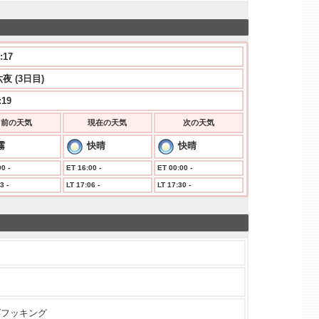
:17
夜 (3日目)
:19
前の天気
現在の天気
次の天気
霧
快晴
快晴
0 -
ET 16:00 -
ET 00:00 -
3 -
LT 17:06 -
LT 17:30 -
グフッキング