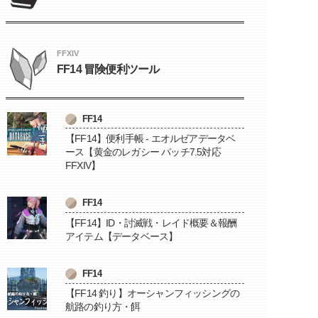
FFXIV
FF14 冒険便利ツール
FF14
【FF14】便利手帳 - エオルゼアデータベ
ース【黄金のレガシー パッチ7.5対応
FFXIV】
FF14
【FF14】ID・討滅戦・レイド概要＆報酬
アイテム【データベース】
FF14
【FF14 釣り】オーシャンフィッシングの
航路の釣り方・餌