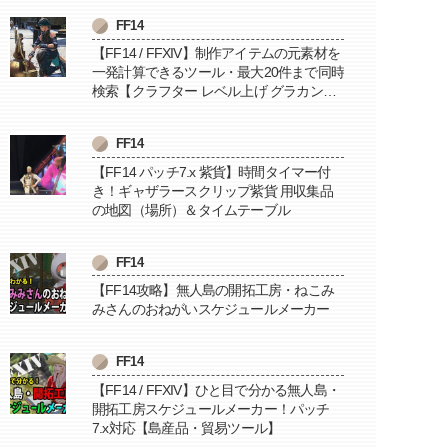
FF14
【FF14 / FFXIV】制作アイテムの元素材を
一発計算できるツール・最大20件まで同時
検索【クラフター レベル上げ グラカン納
品に便利】
FF14
【FF14 パッチ7.x 紫貨】時間タイマー付
き！ギャザラースクリップ紫貨 用収集品
の地図（場所）＆タイムテーブル
FF14
【FF14攻略】無人島の開拓工房・ねこみ
みさんのおねがいスケジュールメーカー
FF14
【FF14 / FFXIV】ひと目で分かる無人島・
開拓工房スケジュールメーカー！パッチ
7.x対応【島産品・貿易ツール】