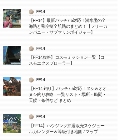
FF14
【FF14】最新パッチ7.5対応！潜水艦の全
海路と飛空挺全航路のまとめ！【フリーカ
ンパニー・サブマリンボイジャー】
FF14
【FF14攻略】コスモミッション一覧【コ
スモエクスプローラー】
FF14
【FF14 釣り】パッチ7.5対応！ヌシ＆オオ
ヌシ釣り攻略 - 一覧リスト・場所・時間・
天候・条件など まとめ
FF14
【FF14】ハウジング抽選販売スケジュー
ルカレンダー＆等級付き地図 / マップ