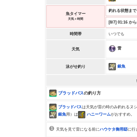
釣れる状態まで 7:
魚タイマー
天気＋時間
[8/7] 01:16 
時間帯
いつでも
雷
天気
銀魚
泳がせ釣り
ブラッドバス
の釣り方
ブラッドバス
は天気が雷の時のみ釣れるヌ
銀魚
用）は
ハニーワーム
がおすすめ。
1
天気を見て雷になる前に
ハウケタ御用邸
に行