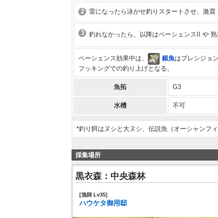
2
雷になったら泳がせ釣りスタートさせ、激震（
3
釣れなかったら、以降はペーシェンスII や 
ペーシェンス効果中は、
銀魚
はプレシジョ
フッキングでの釣り上げとなる。
魚拓
G3
水槽
不可
*釣り餌はヌシと大ヌシ、伝説魚（オーシャンフ
採集場所
黒衣森：中央森林
[漁師 Lv35]
ハウケタ御用邸