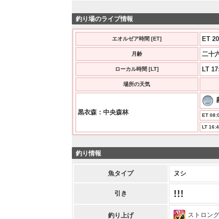
釣り場のライブ情報
ET 20
エオルゼア時間 [ET]
二十六
月齢
LT 17
ローカル時間 [LT]
場所の天気
黒衣森：中央森林
ET 08:0
LT 16:4
釣り情報
魚タイプ
ヌシ
!!!
引き
ストロン
釣り上げ