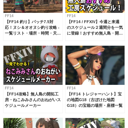
FF14
FF14
【FF14 釣り】パッチ7.5対
【FF14 / FFXIV】今週と来週
応！ヌシ＆オオヌシ釣り攻略 -
のスケジュール２週間分を一気
一覧リスト・場所・時間・天
に登録！おすすめ無人島・開拓
候・条件など まとめ
工房スケジュール【パッチ7.x
対応 / 毎週更新中】
FF14
FF14
【FF14攻略】無人島の開拓工
【FF14 トレジャーハント】宝
房・ねこみみさんのおねがいス
の地図G18（古ぼけた地図
ケジュールメーカー
G18）の宝箱の場所・座標一覧