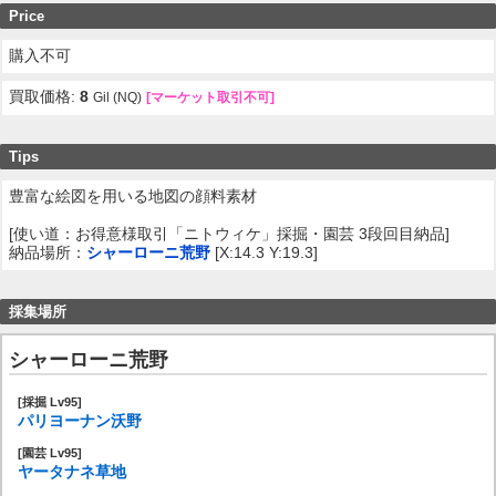
Price
購入不可
買取価格:
8
Gil (NQ)
[マーケット取引不可]
Tips
豊富な絵図を用いる地図の顔料素材
[使い道：お得意様取引「ニトウィケ」採掘・園芸 3段回目納品]
納品場所：
シャーローニ荒野
[X:14.3 Y:19.3]
採集場所
シャーローニ荒野
[採掘 Lv95]
パリヨーナン沃野
[園芸 Lv95]
ヤータナネ草地