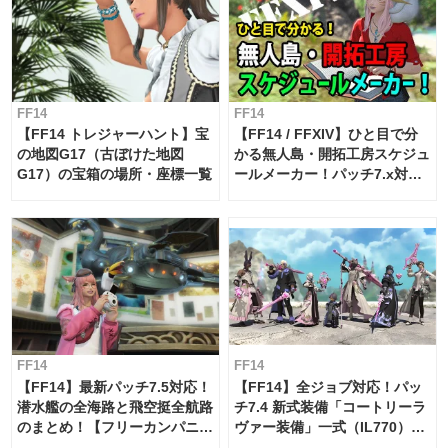
FF14
FF14
【FF14 トレジャーハント】宝
【FF14 / FFXIV】ひと目で分
の地図G17（古ぼけた地図
かる無人島・開拓工房スケジュ
G17）の宝箱の場所・座標一覧
ールメーカー！パッチ7.x対応
【島産品・貿易ツール】
FF14
FF14
【FF14】最新パッチ7.5対応！
【FF14】全ジョブ対応！パッ
潜水艦の全海路と飛空挺全航路
チ7.4 新式装備「コートリーラ
のまとめ！【フリーカンパニ
ヴァー装備」一式（IL770）の
ー・サブマリンボイジャー】
必要素材一覧