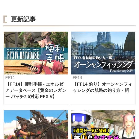
更新記事
FF14
FF14
【FF14】便利手帳 - エオルゼ
【FF14 釣り】オーシャンフィ
アデータベース【黄金のレガシ
ッシングの航路の釣り方・餌
ー パッチ7.5対応 FFXIV】